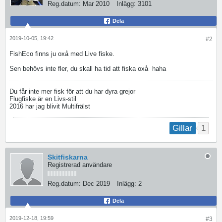
Reg.datum:
Mar 2010
Inlägg:
3101
Dela
2019-10-05, 19:42
#2
FishEco finns ju oxå med Live fiske.
Sen behövs inte fler, du skall ha tid att fiska oxå
haha
Du får inte mer fisk för att du har dyra grejor
Flugfiske är en Livs-stil
2016 har jag blivit Multifrälst
1
Gillar
Skitfiskarna
Registrerad användare
Reg.datum:
Dec 2019
Inlägg:
2
Dela
2019-12-18, 19:59
#3