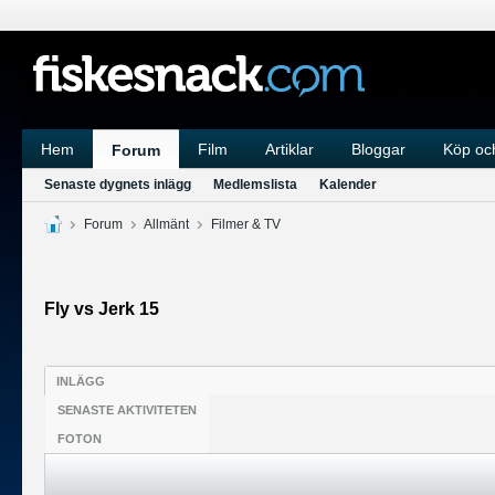
Hem
Film
Artiklar
Bloggar
Köp och
Forum
Senaste dygnets inlägg
Medlemslista
Kalender
Forum
Allmänt
Filmer & TV
Fly vs Jerk 15
INLÄGG
SENASTE AKTIVITETEN
FOTON