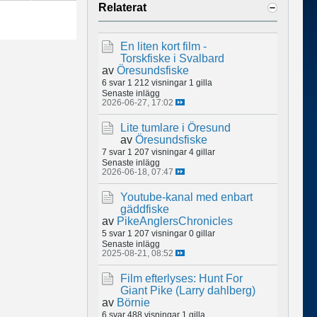
Relaterat
En liten kort film -
Torskfiske i Svalbard
av
Öresundsfiske
6 svar
1 212 visningar
1 gilla
Senaste inlägg
2026-06-27, 17:02
Lite tumlare i Öresund
av
Öresundsfiske
7 svar
1 207 visningar
4 gillar
Senaste inlägg
2026-06-18, 07:47
Youtube-kanal med enbart
gäddfiske
av
PikeAnglersChronicles
5 svar
1 207 visningar
0 gillar
Senaste inlägg
2025-08-21, 08:52
Film efterlyses: Hunt For
Giant Pike (Larry dahlberg)
av
Börnie
6 svar
488 visningar
1 gilla