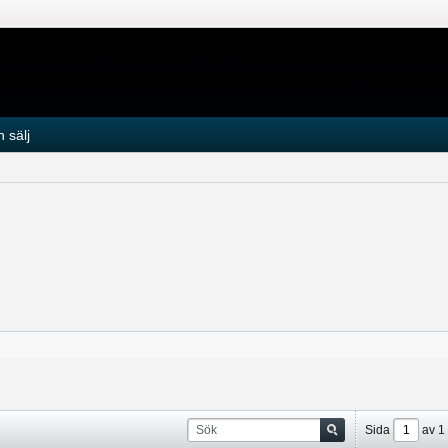
 sälj
Sida
av
1