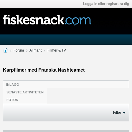
Logga in eller registrera dig
Forum
Allmänt
Filmer & TV
Karpfilmer med Franska Nashteamet
INLÄGG
SENASTE AKTIVITETEN
FOTON
Filter