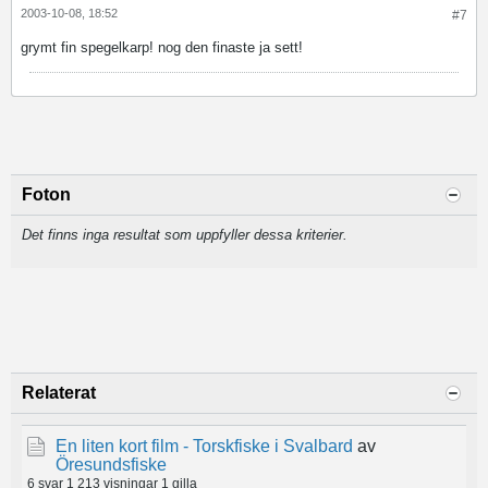
2003-10-08, 18:52
#7
grymt fin spegelkarp! nog den finaste ja sett!
Foton
Det finns inga resultat som uppfyller dessa kriterier.
Relaterat
En liten kort film - Torskfiske i Svalbard
av
Öresundsfiske
6 svar
1 213 visningar
1 gilla