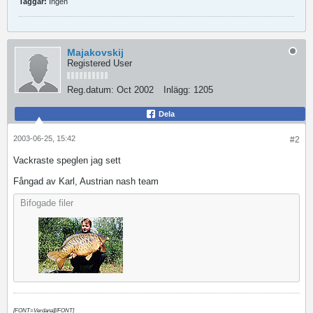
Taggar:
Ingen
Majakovskij
Registered User
Reg.datum:
Oct 2002
Inlägg:
1205
Dela
2003-06-25, 15:42
#2
Vackraste speglen jag sett
Fångad av Karl, Austrian nash team
Bifogade filer
[FONT=Verdana][/FONT]