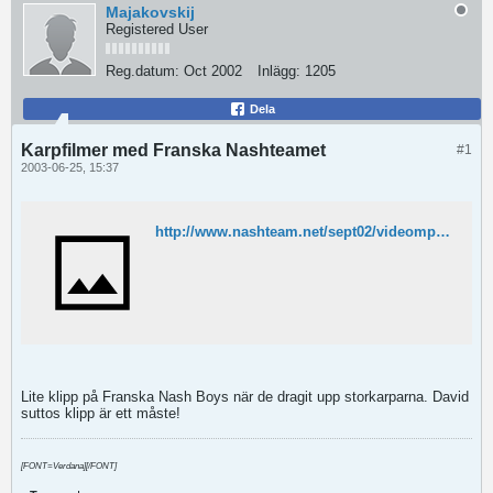
Majakovskij
Registered User
Reg.datum:
Oct 2002
Inlägg:
1205
Dela
Karpfilmer med Franska Nashteamet
#1
2003-06-25, 15:37
http://www.nashteam.net/sept02/videompg/video.htm
Lite klipp på Franska Nash Boys när de dragit upp storkarparna. David
suttos klipp är ett måste!
[FONT=Verdana][/FONT]