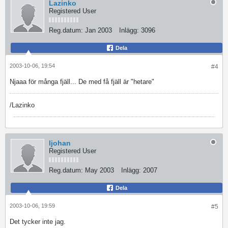
Lazinko
Registered User
Reg.datum:
Jan 2003
Inlägg:
3096
Dela
2003-10-06, 19:54
#4
Njaaa för många fjäll... De med få fjäll är "hetare"
/Lazinko
ljohan
Registered User
Reg.datum:
May 2003
Inlägg:
2007
Dela
2003-10-06, 19:59
#5
Det tycker inte jag.