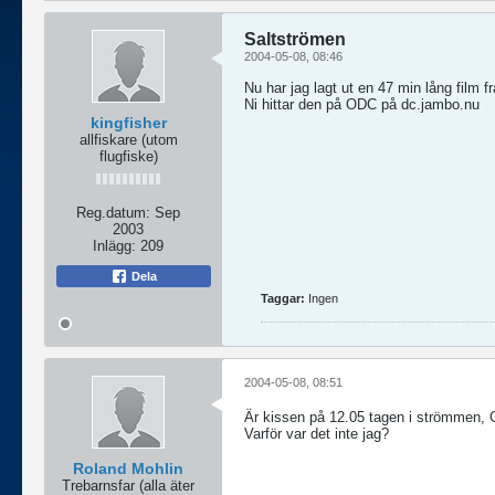
Saltströmen
2004-05-08, 08:46
Nu har jag lagt ut en 47 min lång film
Ni hittar den på ODC på dc.jambo.nu
kingfisher
allfiskare (utom
flugfiske)
Reg.datum:
Sep
2003
Inlägg:
209
Dela
Taggar:
Ingen
2004-05-08, 08:51
Är kissen på 12.05 tagen i strömmen, G
Varför var det inte jag?
Roland Mohlin
Trebarnsfar (alla äter