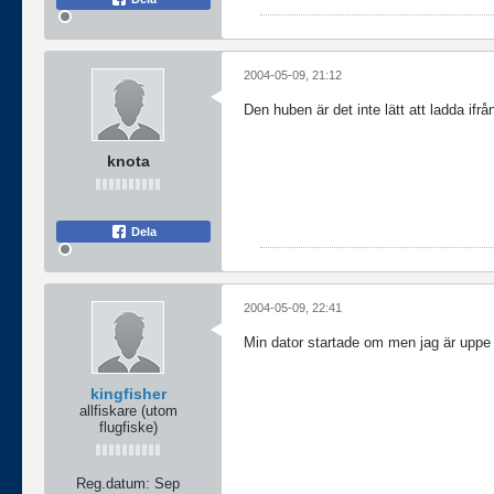
2004-05-09, 21:12
Den huben är det inte lätt att ladda ifr
knota
Dela
2004-05-09, 22:41
Min dator startade om men jag är uppe
kingfisher
allfiskare (utom
flugfiske)
Reg.datum:
Sep