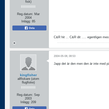
fisk)
Reg.datum:
Mar
2004
Inlägg:
85
Dela
C&R hit ... C&R dit ..... egentligen me
2004-05-08, 08:53
Japp det är den men den är inte med p
kingfisher
allfiskare (utom
flugfiske)
Reg.datum:
Sep
2003
Inlägg:
209
Dela