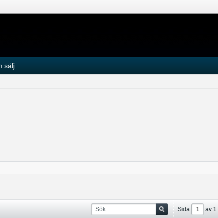
 sälj
Sida
av
1