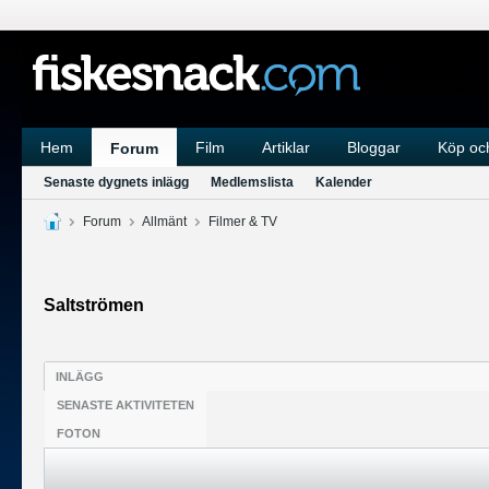
Hem
Film
Artiklar
Bloggar
Köp och
Forum
Senaste dygnets inlägg
Medlemslista
Kalender
Forum
Allmänt
Filmer & TV
Saltströmen
INLÄGG
SENASTE AKTIVITETEN
FOTON