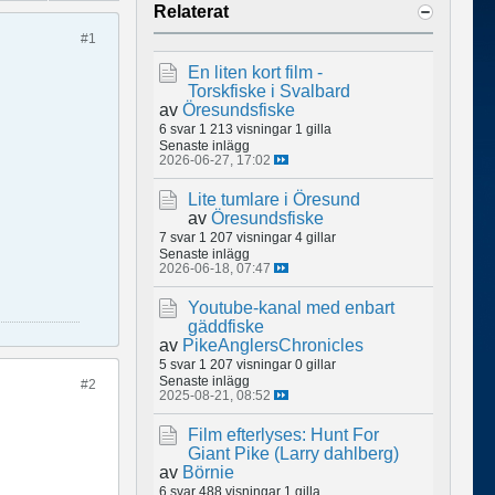
Relaterat
#1
En liten kort film -
Torskfiske i Svalbard
av
Öresundsfiske
6 svar
1 213 visningar
1 gilla
Senaste inlägg
2026-06-27, 17:02
Lite tumlare i Öresund
av
Öresundsfiske
7 svar
1 207 visningar
4 gillar
Senaste inlägg
2026-06-18, 07:47
Youtube-kanal med enbart
gäddfiske
av
PikeAnglersChronicles
5 svar
1 207 visningar
0 gillar
Senaste inlägg
#2
2025-08-21, 08:52
Film efterlyses: Hunt For
Giant Pike (Larry dahlberg)
av
Börnie
6 svar
488 visningar
1 gilla