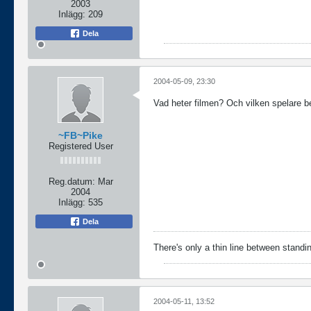
2003
Inlägg:
209
Dela
2004-05-09, 23:30
Vad heter filmen? Och vilken spelare b
~FB~Pike
Registered User
Reg.datum:
Mar
2004
Inlägg:
535
Dela
There's only a thin line between standin
2004-05-11, 13:52