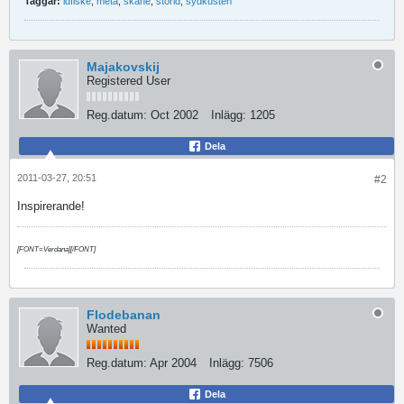
Taggar:
idfiske
,
meta
,
skåne
,
storid
,
sydkusten
Majakovskij
Registered User
Reg.datum:
Oct 2002
Inlägg:
1205
Dela
2011-03-27, 20:51
#2
Inspirerande!
[FONT=Verdana][/FONT]
Flodebanan
Wanted
Reg.datum:
Apr 2004
Inlägg:
7506
Dela