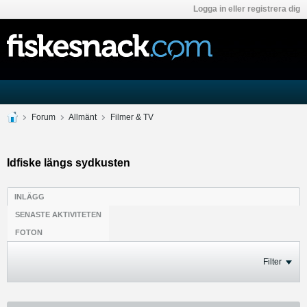
Logga in eller registrera dig
Forum
Allmänt
Filmer & TV
Idfiske längs sydkusten
INLÄGG
SENASTE AKTIVITETEN
FOTON
Filter