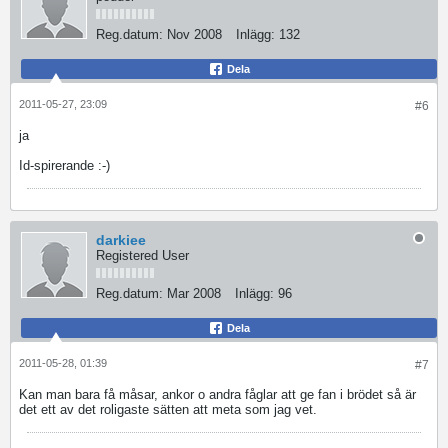
Reg.datum:
Nov 2008
Inlägg:
132
Dela
2011-05-27, 23:09
#6
ja
Id-spirerande :-)
darkiee
Registered User
Reg.datum:
Mar 2008
Inlägg:
96
Dela
2011-05-28, 01:39
#7
Kan man bara få måsar, ankor o andra fåglar att ge fan i brödet så är
det ett av det roligaste sätten att meta som jag vet.