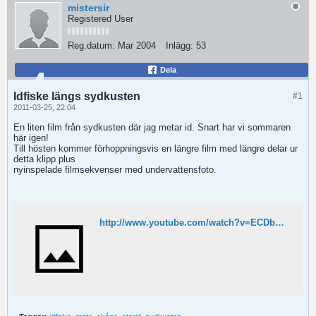
mistersir
Registered User
Reg.datum:
Mar 2004
Inlägg:
53
Dela
Idfiske längs sydkusten
#1
2011-03-25, 22:04
En liten film från sydkusten där jag metar id. Snart har vi sommaren
här igen!
Till hösten kommer förhoppningsvis en längre film med längre delar ur
detta klipp plus
nyinspelade filmsekvenser med undervattensfoto.
http://www.youtube.com/watch?v=ECDbV1Gm164