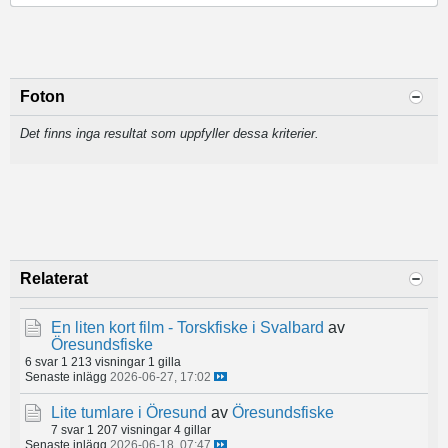
Foton
Det finns inga resultat som uppfyller dessa kriterier.
Relaterat
En liten kort film - Torskfiske i Svalbard
av
Öresundsfiske
6 svar
1 213 visningar
1 gilla
Senaste inlägg
2026-06-27, 17:02
Lite tumlare i Öresund
av
Öresundsfiske
7 svar
1 207 visningar
4 gillar
Senaste inlägg
2026-06-18, 07:47