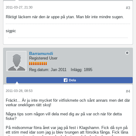
2011-03-27, 21:30
#3
Riktigt läckern när den är uppe på ytan. Man blir inte mindre sugen.
sigpic
Barramundi
Registered User
Reg.datum:
Jan 2011
Inlägg:
1895
Dela
2011-03-28, 08:53
#4
Fräckt... Är ju inte mycket för vitfiskmete och sånt annars men det där
verkar onekligen rätt skoj!
Några tips som någon vill dela med dig av på var och när för detta
fiske?
På midsommar förra året var jag på fest i Klagshamn. Fick då syn på
ett stim med idar som jag ju blev tvungen att försöka fånga. Fick låna