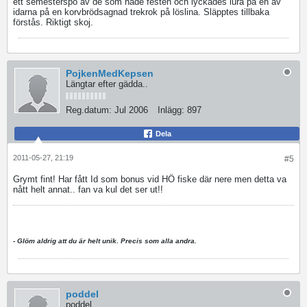
ett semesterspö av de som hade festen och lyckades lura på en av
idarna på en korvbrödsagnad trekrok på löslina. Släpptes tillbaka
förstås. Riktigt skoj.
PojkenMedKepsen
Längtar efter gädda..
Reg.datum:
Jul 2006
Inlägg:
897
Dela
2011-05-27, 21:19
#5
Grymt fint! Har fått Id som bonus vid HÖ fiske där nere men detta va
nått helt annat.. fan va kul det ser ut!!
- Glöm aldrig att du är helt unik. Precis som alla andra.
poddel
poddel