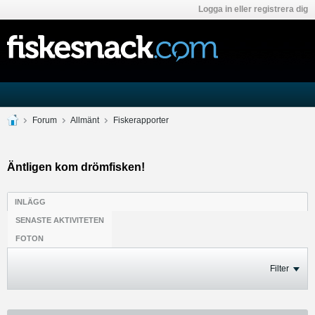
Logga in eller registrera dig
Forum
Allmänt
Fiskerapporter
Äntligen kom drömfisken!
INLÄGG
SENASTE AKTIVITETEN
FOTON
Filter