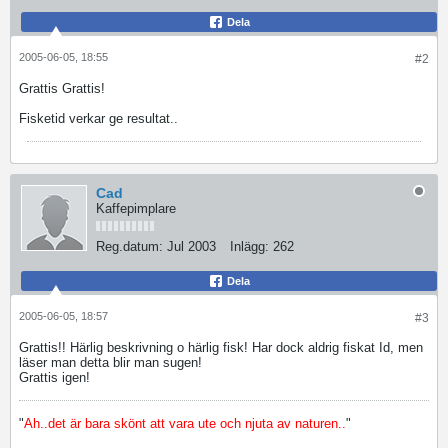
Dela
2005-06-05, 18:55
#2
Grattis Grattis!
Fisketid verkar ge resultat..
Cad
Kaffepimplare
Reg.datum:
Jul 2003
Inlägg:
262
Dela
2005-06-05, 18:57
#3
Grattis!! Härlig beskrivning o härlig fisk! Har dock aldrig fiskat Id, men
läser man detta blir man sugen!
Grattis igen!
"
Ah..det är bara skönt att vara ute och njuta av naturen..
"