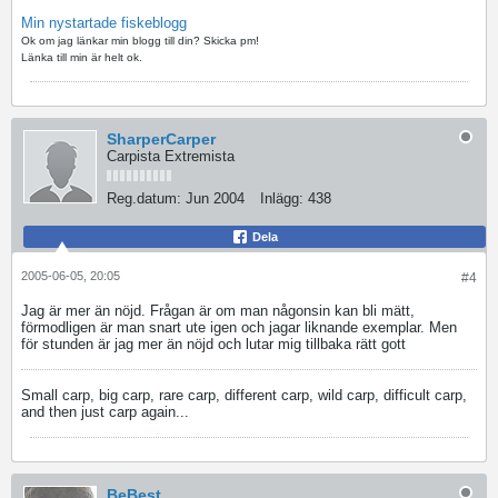
Min nystartade fiskeblogg
Ok om jag länkar min blogg till din? Skicka pm!
Länka till min är helt ok.
SharperCarper
Carpista Extremista
Reg.datum:
Jun 2004
Inlägg:
438
Dela
2005-06-05, 20:05
#4
Jag är mer än nöjd. Frågan är om man någonsin kan bli mätt,
förmodligen är man snart ute igen och jagar liknande exemplar. Men
för stunden är jag mer än nöjd och lutar mig tillbaka rätt gott
Small carp, big carp, rare carp, different carp, wild carp, difficult carp,
and then just carp again...
BeBest