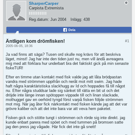
SharperCarper
Carpista Extremista
Reg.datum:
Jun 2004
Inlägg:
438
Dela
Äntligen kom drömfisken!
#1
2005-06-05, 18:36
Ja vad finns att säga? Tusen ord skulle nog krävs för att beskriva
läget, minst! Jag har inte den tiden just nu, men vill ändå avreagera
mig med att förklara hur underbart bra det faktiskt gick på min senaste
fiskeTUR!
Efter en timme utan kontakt med fisk valde jag att låta brödpastan
vandra med strömmen uppifrån och neråt mot mitt swim. Jag hade
haft några karaktäristiska slackhugg av Id och hoppades få till något
nu. Efter några studdsar lade sig sänket till rätta en bit ut och det
dröjde inte länge innan spötoppen vippade till och linan slackade,
mothugget gav en oerhörd tyngd först varpå fisken följde strömmen
mot mig. När jag åter fick närkontakt med fisken kände jag att det var
grövre kaliber och att det inte bara var att veva hem paketet.
Fisken gick och stötte tungt i strömmen och rörde sig inte direkt. jag
kunde enbart parera med spöet och med tummen på bromsen satte
jag den press jag vågade. Här fick det inte gå snett!