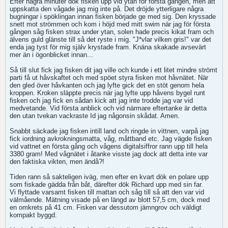
Efter några minuter dök fisken upp vid ytan för första gången, men att
uppskatta den vågade jag mig inte på. Det dröjde ytterligare några
bugningar i spöklingan innan fisken började ge med sig. Den kryssade
snett mot strömmen och kom i höjd med mitt swim när jag för första
gången såg fisken strax under ytan, solen hade precis kikat fram och
älvens guld glänste till så det ryste i mig. "J*vlar vilken gris!" var det
enda jag tyst för mig själv krystade fram. Knäna skakade avsevärt
mer än i ögonblicket innan...
Så till slut fick jag fisken dit jag ville och kunde i ett litet mindre strömt
parti få ut håvskaftet och med spöet styra fisken mot håvnätet. När
den gled över håvkanten och jag lyfte gick det en stöt genom hela
kroppen. Kroken släppte precis när jag lyfte upp håvens bygel runt
fisken och jag fick en sådan kick att jag inte trodde jag var vid
medvetande. Vid första anblick och vid närmare eftertanke är detta
den utan tvekan vackraste Id jag någonsin skådat. Amen.
Snabbt säckade jag fisken intill land och ringde in vittnen, varpå jag
fick iordning avkrokningsmatta, våg, måttband etc. Jag vägde fisken
vid vattnet en första gång och vågens digitalsiffror rann upp till hela
3380 gram! Med vågnätet i åtanke visste jag dock att detta inte var
den faktiska vikten, men ändå?!
Tiden rann så sakteligen iväg, men efter en kvart dök en polare upp
som fiskade gädda från båt, därefter dök Richard upp med sin far.
Vi flyttade varsamt fisken till mattan och såg till så att den var vid
välmående. Mätning visade på en längd av blott 57,5 cm, dock med
en omkrets på 41 cm. Fisken var dessutom jämngrov och väldigt
kompakt byggd.