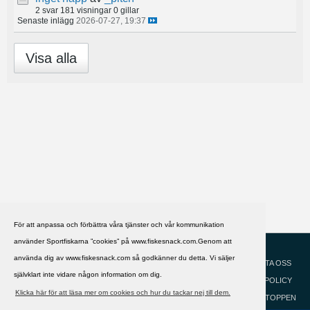
2 svar
181 visningar
0 gillar
Senaste inlägg
2026-07-27, 19:37
Visa alla
För att anpassa och förbättra våra tjänster och vår kommunikation
använder Sportfiskarna ”cookies” på www.fiskesnack.com.Genom att
HJÄLP
Svenska
använda dig av www.fiskesnack.com så godkänner du detta. Vi säljer
KONTAKTA OSS
självklart inte vidare någon information om dig.
COOKIEPOLICY
Klicka här för att läsa mer om cookies och hur du tackar nej till dem.
GÅ TILL TOPPEN