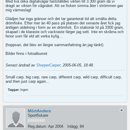
Med två olika digitalvågar fastställdes vikten till 3.300 gram då vi
dragit av vikten för vågnätet. Att se fisken simma åter i strömmen gav
mig värmeslag!
Glädjen har inga gränser och det tar garanterat tid att smälta detta
drömfiske. Efter mer än 40 pass på platsen det senaste året fick jag
äntligen utdelning i form av en drömfisk. En stationär Id på 3300 gram,
skapad i de klaraste och vackraste färger jag sett. Inte en skråma och
fenor som får eld att verka kylig...
(hoppsan, det blev en längre sammanfattning än jag tänkt)
Bilder finns i fotoalbumet
Senast ändrad av
SharperCarper
;
2005-06-05, 18:48
.
Small carp, big carp, rare carp, different carp, wild carp, difficult carp,
and then just carp again...
Taggar:
Ingen
MörtAnders
Sportfiskare
Reg.datum:
Apr 2004
Inlägg:
84