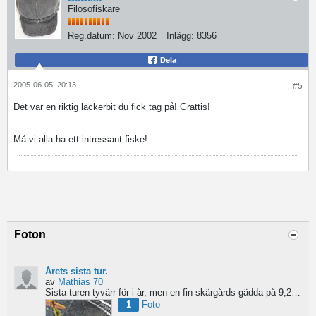
Filosofiskare
Reg.datum:
Nov 2002
Inlägg:
8356
Dela
2005-06-05, 20:13
#5
Det var en riktig läckerbit du fick tag på! Grattis!
Må vi alla ha ett intressant fiske!
Foton
Årets sista tur.
av
Mathias 70
Sista turen tyvärr för i år, men en fin skärgårds gädda på 9,2 som tog en jack Cobb blev ett fint avslut....
1
Foto