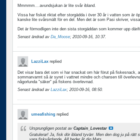
Mmmmm....avundsjukan är lite svår ibland.
Vissa har fiskat riktat efter storgädda i över 30 år i vatten som är 
kanske lite svårsmält för en del. Men det är som Pasi skriver, vissa
Det är förmodligen inte den sista storgäddan som kommer upp därifr
Senast ändrad av
Da_Moose
;
2010-09-16, 10:37
.
LazziLax
replied
Det visar bara det som vi har snackat om här förut på fiskesnack, a
sommarvarmt så är syret i vattnet mindre och chansen till överle
någorlunda "säker" på fiskens överlevnad.
Senast ändrad av
LazziLax
;
2010-09-16, 08:50
.
umeafishing
replied
Ursprungligen postat av
Captain_Lovestar
Gratulerar! Ja, fisk dör ibland tyvärr. Men den dog ju på rätt
vara fiskvårdande. All heder åt dig Mats.