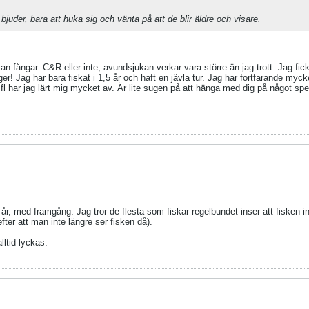
bjuder, bara att huka sig och vänta på att de blir äldre och visare.
 fångar. C&R eller inte, avundsjukan verkar vara större än jag trott. Jag fic
r! Jag har bara fiskat i 1,5 år och haft en jävla tur. Jag har fortfarande myck
mfl har jag lärt mig mycket av. Är lite sugen på att hänga med dig på något s
 år, med framgång. Jag tror de flesta som fiskar regelbundet inser att fisken int
fter att man inte längre ser fisken då).
ltid lyckas.