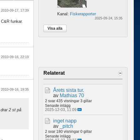
2010-09-17, 17:39
Kanal:
Fiskerapporter
2025-09-24, 15:35
t C&R funkar.
Visa alla
2010-09-16, 22:19
Relaterat
Årets sista tur.
2010-09-16, 19:35
av
Mathias 70
2 svar
435 visningar
3 gillar
Senaste inlägg
2025-12-03, 11:09
drar 2 st på
inget napp
av
_pitch
2 svar
180 visningar
0 gillar
Senaste inlägg