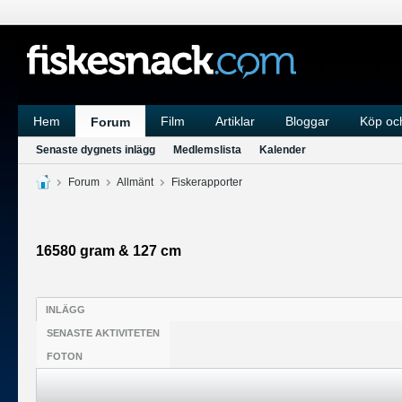
Hem
Film
Artiklar
Bloggar
Köp och
Forum
Senaste dygnets inlägg
Medlemslista
Kalender
Forum
Allmänt
Fiskerapporter
16580 gram & 127 cm
INLÄGG
SENASTE AKTIVITETEN
FOTON