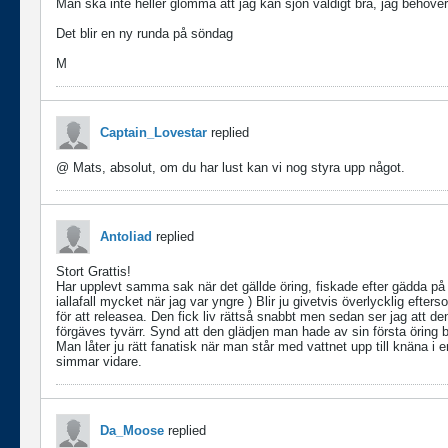
Man ska inte heller glömma att jag kan sjön väldigt bra, jag behöve
Det blir en ny runda på söndag
M
Captain_Lovestar
replied
@ Mats, absolut, om du har lust kan vi nog styra upp något.
Antoliad
replied
Stort Grattis!
Har upplevt samma sak när det gällde öring, fiskade efter gädda på 
iallafall mycket när jag var yngre
) Blir ju givetvis överlycklig efter
för att releasea. Den fick liv rättså snabbt men sedan ser jag att den 
förgäves tyvärr. Synd att den glädjen man hade av sin första öring 
Man låter ju rätt fanatisk när man står med vattnet upp till knäna i e
simmar vidare.
Da_Moose
replied