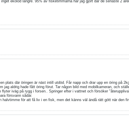
r inget ekolod längre. 95% av fisketimmarna har jag gjort där de senaste 2 åre
en plats där öringen är näst intill utdöd. Får napp och drar upp en öring på 2
som jag aldrig hade fått öring förut. Tar någon bild med mobilkameran, och ställ
flyter iväg på rygg i forsen.. Springer efter i vattnet och försöker "återuppliva
bara försvann sådär.
n halvtimme för att få liv i en fisk, men det känns väl ändå rätt gött när den f