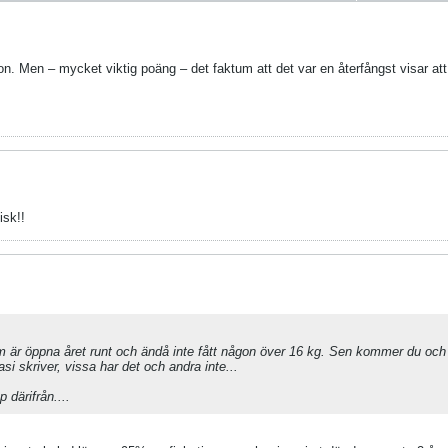
 ton. Men – mycket viktig poäng – det faktum att det var en återfångst visar at
isk!!
 som är öppna året runt och ändå inte fått någon över 16 kg. Sen kommer du och 
asi skriver, vissa har det och andra inte...
därifrån....