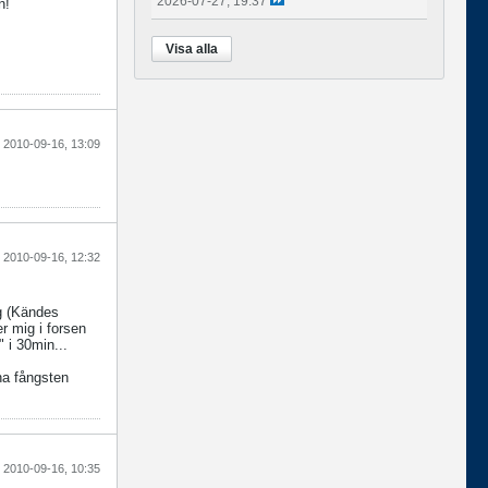
2026-07-27, 19:37
n!
Visa alla
2010-09-16, 13:09
2010-09-16, 12:32
kg (Kändes
er mig i forsen
" i 30min...
ina fångsten
2010-09-16, 10:35