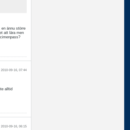
k en ännu större
et att lära men
pecimenpass?
2010-09-16, 07:44
e alltid
2010-09-16, 06:15