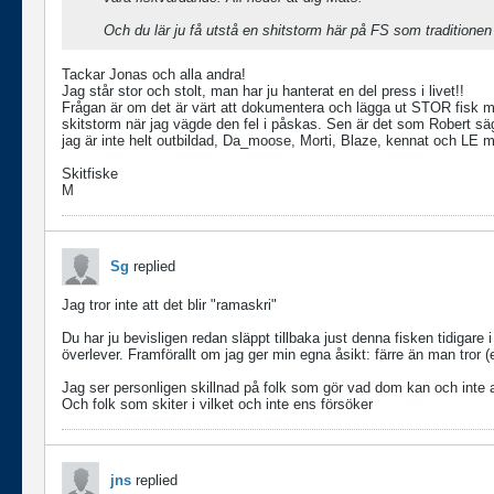
Och du lär ju få utstå en shitstorm här på FS som traditionen 
Tackar Jonas och alla andra!
Jag står stor och stolt, man har ju hanterat en del press i livet!!
Frågan är om det är värt att dokumentera och lägga ut STOR fisk man
skitstorm när jag vägde den fel i påskas. Sen är det som Robert säge
jag är inte helt outbildad, Da_moose, Morti, Blaze, kennat och LE 
Skitfiske
M
Sg
replied
Jag tror inte att det blir "ramaskri"
Du har ju bevisligen redan släppt tillbaka just denna fisken tidigare i
överlever. Framförallt om jag ger min egna åsikt: färre än man tror (e
Jag ser personligen skillnad på folk som gör vad dom kan och inte al
Och folk som skiter i vilket och inte ens försöker
jns
replied