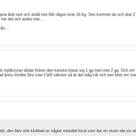
öppna året runt och ändå inte fått någon över 16 kg. Sen kommer du och drar 2 st
 har det och andra inte...
ån....
tt mjölksyran dödar fisken den kanske klarar sig 1 gg men inte 2 gg. Och om 
vnad ännu mindre.Ska man C&R säkrast så är det tidig vår och sen höst om ma
 sätt, den blev inte klubbad av någon retarded local som har en skum ide om at