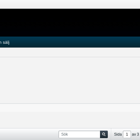
 sälj
Sida
av
3