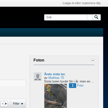
Logga in eller registrera dig
Foton
Årets sista tur.
av
Mathias 70
Sista turen tyvärr för i år, men en fin skärgårds gädda på 9,2 som tog en jack Cobb blev ett fint avslut....
1
Foto
Filter