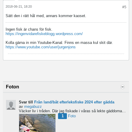
2018-06-21, 18:20
#5
Sätt den i rätt hål med, annars kommer kaoset.
Ingen fisk är chans för fisk.
https://ingenvidarefiskeblogg.wordpress.com/
Kolla gärna in min Youtube-Kanal. Finns en massa kul skit där.
https://www.youtube.com/user/jurgenjons
Foton
Svar till
Från land/båt efterleksfiske 2024 efter gädda
av
megabuzz
Väcker liv i tråden. Där jag fiskade i våras så lekte gäddorna från början av mars hela vägen in i juni...
1
Foto