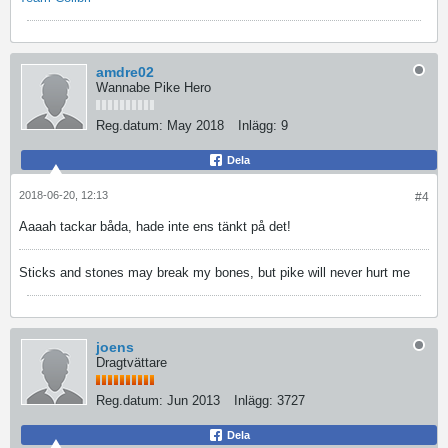
amdre02
Wannabe Pike Hero
Reg.datum:
May 2018
Inlägg:
9
Dela
2018-06-20, 12:13
#4
Aaaah tackar båda, hade inte ens tänkt på det!
Sticks and stones may break my bones, but pike will never hurt me
joens
Dragtvättare
Reg.datum:
Jun 2013
Inlägg:
3727
Dela