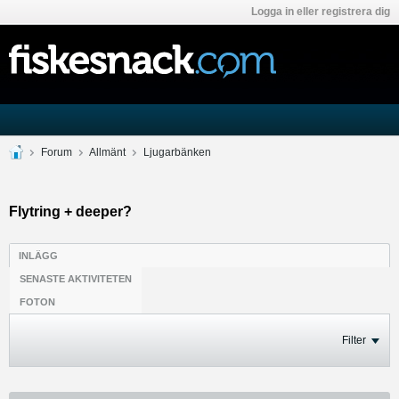
Logga in eller registrera dig
Forum
Allmänt
Ljugarbänken
Flytring + deeper?
INLÄGG
SENASTE AKTIVITETEN
FOTON
Filter