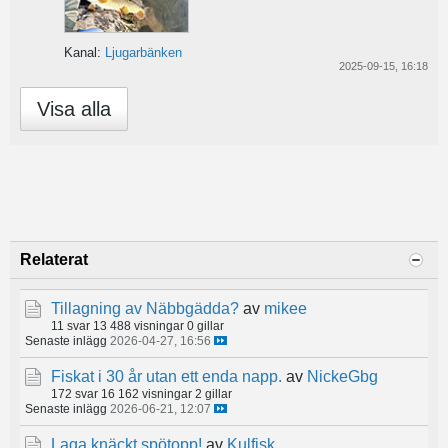
Kanal:
Ljugarbänken
2025-09-15, 16:18
Visa alla
Relaterat
Tillagning av Näbbgädda?
av
mikee
11 svar
13 488 visningar
0 gillar
Senaste inlägg
2026-04-27, 16:56
Fiskat i 30 år utan ett enda napp.
av
NickeGbg
172 svar
16 162 visningar
2 gillar
Senaste inlägg
2026-06-21, 12:07
Laga knäckt spötopp!
av
Kulfisk