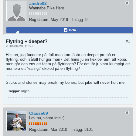
amdre02
Wannabe Pike Hero
Reg.datum:
May 2018
Inlägg:
9
Dela
Flytring + deeper?
#1
2018-06-20, 11:53
Hejsan, jag funderar på ifall man kan fästa en deeper pro på en
flytring, och isåfall hur gör man? Det finns ju en flexibel arm att köpa,
men går den ens att fästa på flytringen? För det lär ju vara klumpigt att
montera ett ''vanligt'' ekolod på en flytring?
Sticks and stones may break my bones, but pike will never hurt me
Taggar:
Ingen
Classe69
Lev nu, vänta inte :)
Reg.datum:
Mar 2010
Inlägg:
3101