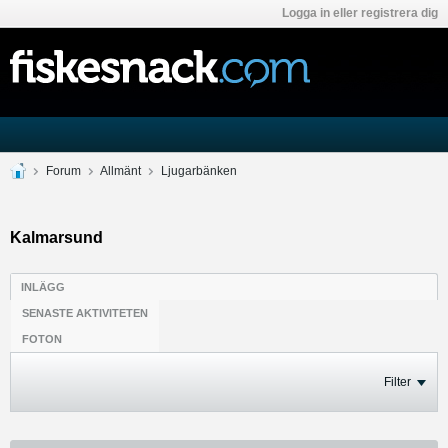
Logga in eller registrera dig
Forum
Allmänt
Ljugarbänken
Kalmarsund
INLÄGG
SENASTE AKTIVITETEN
FOTON
Filter