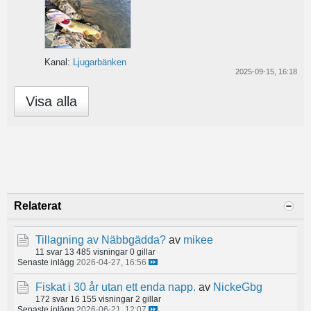
Kanal:
Ljugarbänken
2025-09-15, 16:18
Visa alla
Relaterat
Tillagning av Näbbgädda?
av
mikee
11 svar
13 485 visningar
0 gillar
Senaste inlägg
2026-04-27, 16:56
Fiskat i 30 år utan ett enda napp.
av
NickeGbg
172 svar
16 155 visningar
2 gillar
Senaste inlägg
2026-06-21, 12:07