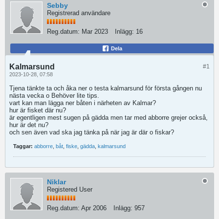
Sebby
Registrerad användare
Reg.datum:
Mar 2023
Inlägg:
16
Dela
Kalmarsund
#1
2023-10-28, 07:58
Tjena tänkte ta och åka ner o testa kalmarsund för första gången nu
nästa vecka o Behöver lite tips.
vart kan man lägga ner båten i närheten av Kalmar?
hur är fisket där nu?
är egentligen mest sugen på gädda men tar med abborre grejer också,
hur är det nu?
och sen även vad ska jag tänka på när jag är där o fiskar?
Taggar:
abborre
,
båt
,
fiske
,
gädda
,
kalmarsund
Niklar
Registered User
Reg.datum:
Apr 2006
Inlägg:
957