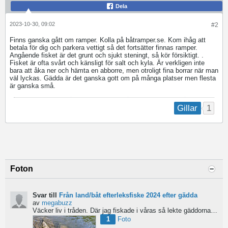
Dela
2023-10-30, 09:02
#2
Finns ganska gått om ramper. Kolla på båtramper.se. Kom ihåg att
betala för dig och parkera vettigt så det fortsätter finnas ramper.
Angående fisket är det grunt och sjukt steningt, så kör försiktigt. .
Fisket är ofta svårt och känsligt för salt och kyla. Är verkligen inte
bara att åka ner och hämta en abborre, men otroligt fina borrar när man
väl lyckas. Gädda är det ganska gott om på många platser men flesta
är ganska små.
1
Gillar
Foton
Svar till
Från land/båt efterleksfiske 2024 efter gädda
av
megabuzz
Väcker liv i tråden. Där jag fiskade i våras så lekte gäddorna från början av mars hela vägen in i juni...
1
Foto