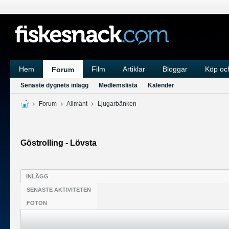
Hem
Film
Artiklar
Bloggar
Köp och
Forum
Senaste dygnets inlägg
Medlemslista
Kalender
Forum
Allmänt
Ljugarbänken
Göstrolling - Lövsta
INLÄGG
SENASTE AKTIVITETEN
FOTON