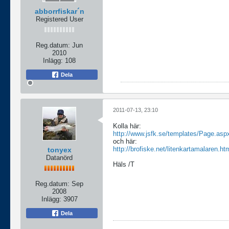
abborrfiskar´n
Registered User
Reg.datum:
Jun
2010
Inlägg:
108
Dela
2011-07-13, 23:10
Kolla här:
http://www.jsfk.se/templates/Page.asp
och här:
http://brofiske.net/litenkartamalaren.ht
tonyex
Datanörd
Häls /T
Reg.datum:
Sep
2008
Inlägg:
3907
Dela