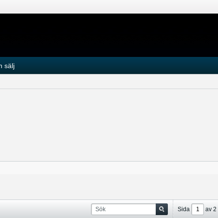
 sälj
Sida
av
2