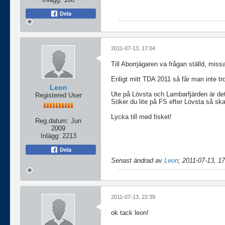
Dela
2011-07-13, 17:04
Till Aborrjägaren va frågan ställd, miss
Enligt mitt TDA 2011 så får man inte tr
Leon
Ute på Lövsta och Lambarfjärden är det 
Registered User
Söker du lite på FS efter Lövsta så sk
Lycka till med fisket!
Reg.datum:
Jun
2009
Inlägg:
2213
Dela
Senast ändrad av
Leon
;
2011-07-13, 17
2011-07-13, 22:39
ok tack leon!