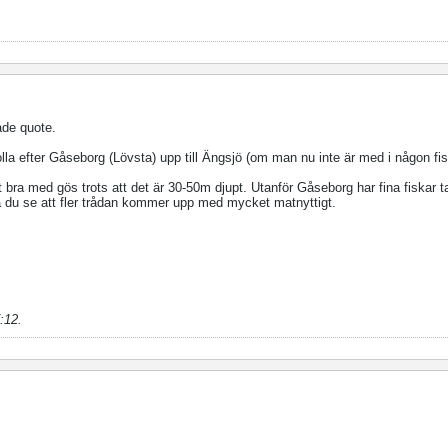
ade quote.
olla efter Gåseborg (Lövsta) upp till Ängsjö (om man nu inte är med i någon fi
bra med gös trots att det är 30-50m djupt. Utanför Gåseborg har fina fiskar t
a du se att fler trådan kommer upp med mycket matnyttigt.
:12
.