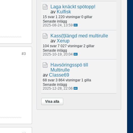
Laga knäckt spötopp!
av
Kulfisk
15 svar
1 220 visningar
0 gillar
Senaste inlägg
2025-08-24, 13:59
Kass(t)längd med multirulle
av
Xerup
104 svar
7 027 visningar
2 gillar
Senaste inlägg
#3
2025-10-19, 20:04
Havsöringsspö till
Multirulle
av
Classe69
68 svar
3 864 visningar
1 gilla
Senaste inlägg
2025-12-28, 22:06
Visa alla