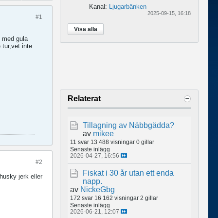
Kanal:
Ljugarbänken
2025-09-15, 16:18
#1
Visa alla
nd med gula
tur,vet inte
Relaterat
Tillagning av Näbbgädda?
av
mikee
11 svar
13 488 visningar
0 gillar
Senaste inlägg
2026-04-27, 16:56
#2
Fiskat i 30 år utan ett enda
husky jerk eller
napp.
av
NickeGbg
172 svar
16 162 visningar
2 gillar
Senaste inlägg
2026-06-21, 12:07