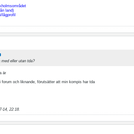
ckholmsområdet
ån land)
/lågprofil
la med eller utan tda?
a är
 forum och liknande, förutsätter att min kompis har tda
7-14, 22:18
.