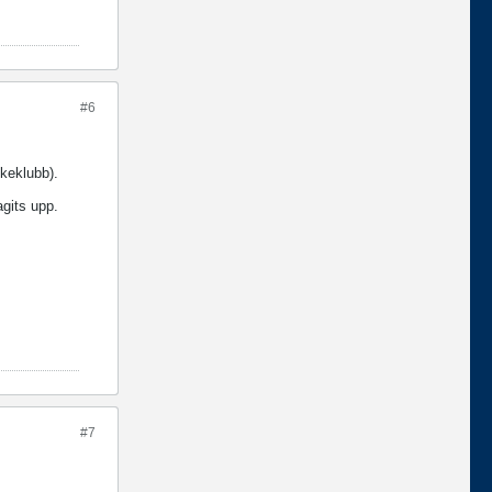
#6
skeklubb).
agits upp.
#7