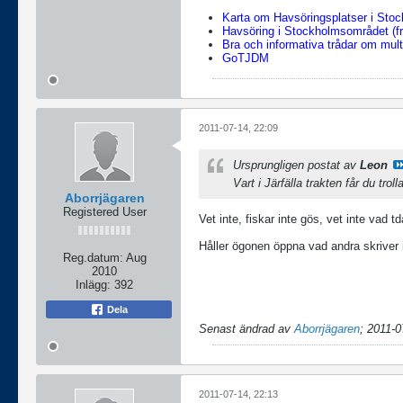
Karta om Havsöringsplatser i Sto
Havsöring i Stockholmsområdet (fr
Bra och informativa trådar om multi
GoTJDM
2011-07-14, 22:09
Ursprungligen postat av
Leon
Vart i Järfälla trakten får du trol
Aborrjägaren
Registered User
Vet inte, fiskar inte gös, vet inte vad td
Håller ögonen öppna vad andra skriver i
Reg.datum:
Aug
2010
Inlägg:
392
Dela
Senast ändrad av
Aborrjägaren
;
2011-0
2011-07-14, 22:13