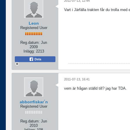
2011-07-13, 12:44
Vart i Järfälla trakten får du trolla med 
Leon
Registered User
Reg.datum:
Jun
2009
Inlägg:
2213
Dela
2011-07-13, 16:41
vem är frågan ställd till? jag har TDA.
abborrfiskar´n
Registered User
Reg.datum:
Jun
2010
Inlägg:
108