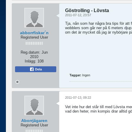
Göstrolling - Lövsta
2011-07-12, 23:57
Tja, nån som har några bra tips för att 
wobblers som går ner på 6 meters djup. 
om det är mycket då jag är nybörjare p
abborrfiskar´n
Registered User
Reg.datum:
Jun
2010
Inlägg:
108
Dela
Taggar:
Ingen
2011-07-13, 09:22
Vet inte hur det står till med Lövsta me
vad den heter, min kompis drar alltid 
Aborrjägaren
Registered User