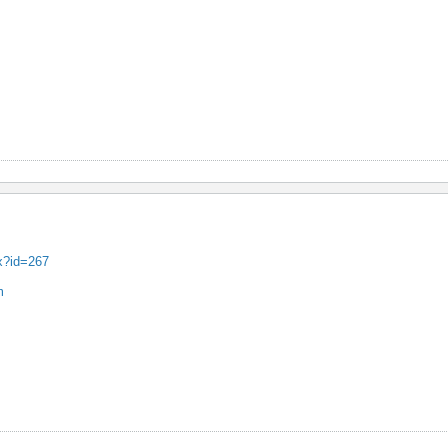
x?id=267
m