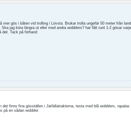
få mer gös i båten vid trolling i Lövsta. Brukar trolla ungefär 50 meter från la
Ska jag köra längra ut eller med andra wobblers? har fått runt 1-2 gösar varje 
å det. Tack på förhand
n det finns fina gösställen i Järfällatrakterna, testa med blå wobblers, rapalas 
gös på en sådan wobbler.