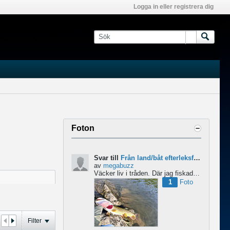
Logga in eller registrera dig
Foton
Svar till
Från land/båt efterleksfiske 2024 efter gädda
av
megabuzz
Väcker liv i tråden. Där jag fiskade i våras så lekte gäddorna från början av mars hela vägen in i juni...
1
Foto
Filter