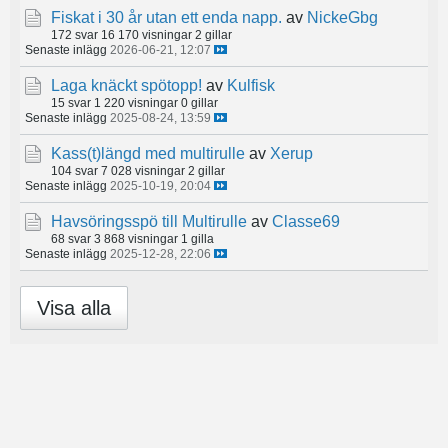
Fiskat i 30 år utan ett enda napp.
av
NickeGbg
172 svar
16 170 visningar
2 gillar
Senaste inlägg
2026-06-21, 12:07
Laga knäckt spötopp!
av
Kulfisk
15 svar
1 220 visningar
0 gillar
Senaste inlägg
2025-08-24, 13:59
Kass(t)längd med multirulle
av
Xerup
104 svar
7 028 visningar
2 gillar
Senaste inlägg
2025-10-19, 20:04
Havsöringsspö till Multirulle
av
Classe69
68 svar
3 868 visningar
1 gilla
Senaste inlägg
2025-12-28, 22:06
Visa alla