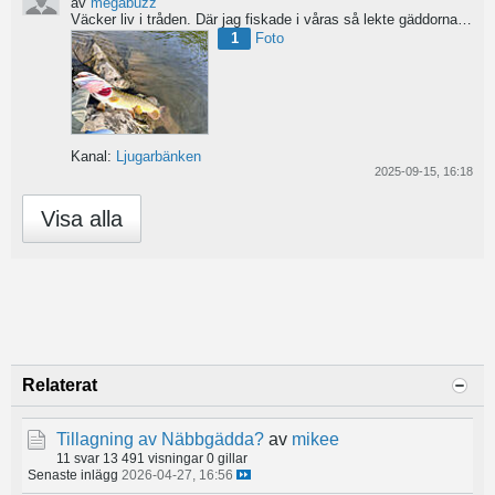
av
megabuzz
Väcker liv i tråden. Där jag fiskade i våras så lekte gäddorna från början av mars hela vägen in i juni...
1
Foto
Kanal:
Ljugarbänken
2025-09-15, 16:18
Visa alla
Relaterat
Tillagning av Näbbgädda?
av
mikee
11 svar
13 491 visningar
0 gillar
Senaste inlägg
2026-04-27, 16:56