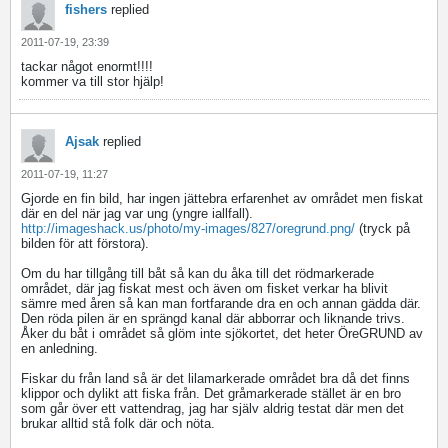
fishers
replied
2011-07-19, 23:39
tackar något enormt!!!!
kommer va till stor hjälp!
Ajsak
replied
2011-07-19, 11:27
Gjorde en fin bild, har ingen jättebra erfarenhet av området men fiskat
där en del när jag var ung (yngre iallfall).
http://imageshack.us/photo/my-images/827/oregrund.png/
(tryck på
bilden för att förstora).
Om du har tillgång till båt så kan du åka till det rödmarkerade
området, där jag fiskat mest och även om fisket verkar ha blivit
sämre med åren så kan man fortfarande dra en och annan gädda där.
Den röda pilen är en sprängd kanal där abborrar och liknande trivs.
Åker du båt i området så glöm inte sjökortet, det heter ÖreGRUND av
en anledning.
Fiskar du från land så är det lilamarkerade området bra då det finns
klippor och dylikt att fiska från. Det gråmarkerade stället är en bro
som går över ett vattendrag, jag har själv aldrig testat där men det
brukar alltid stå folk där och nöta.