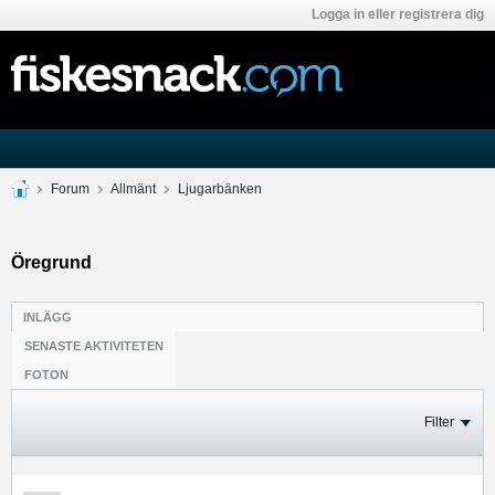
Logga in eller registrera dig
Forum
Allmänt
Ljugarbänken
Öregrund
INLÄGG
SENASTE AKTIVITETEN
FOTON
Filter