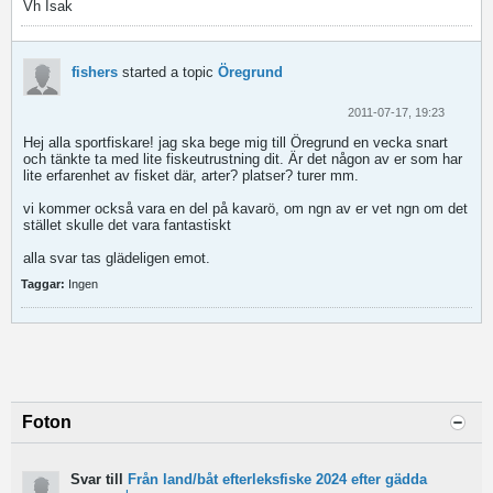
Vh Isak
fishers
started a topic
Öregrund
2011-07-17, 19:23
Hej alla sportfiskare! jag ska bege mig till Öregrund en vecka snart
och tänkte ta med lite fiskeutrustning dit. Är det någon av er som har
lite erfarenhet av fisket där, arter? platser? turer mm.
vi kommer också vara en del på kavarö, om ngn av er vet ngn om det
stället skulle det vara fantastiskt
alla svar tas glädeligen emot.
Taggar:
Ingen
Foton
Svar till
Från land/båt efterleksfiske 2024 efter gädda