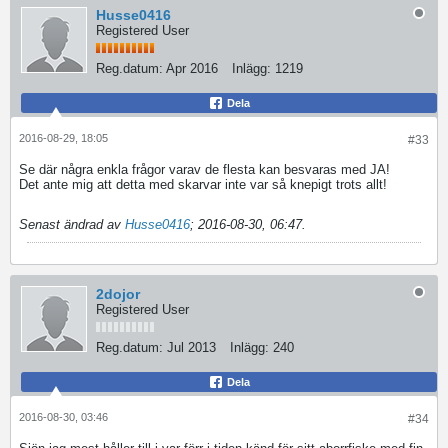
Husse0416
Registered User
Reg.datum:
Apr 2016
Inlägg:
1219
Dela
2016-08-29, 18:05
#33
Se där några enkla frågor varav de flesta kan besvaras med JA!
Det ante mig att detta med skarvar inte var så knepigt trots allt!
Senast ändrad av
Husse0416
;
2016-08-30, 06:47
.
2dojor
Registered User
Reg.datum:
Jul 2013
Inlägg:
240
Dela
2016-08-30, 03:46
#34