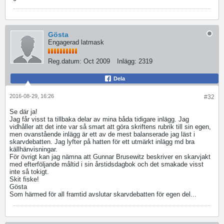
Gösta
Engagerad latmask
Reg.datum:
Oct 2009
Inlägg:
2319
Dela
2016-08-29, 16:26
#32
Se där ja!
Jag får visst ta tillbaka delar av mina båda tidigare inlägg. Jag
vidhåller att det inte var så smart att göra skriftens rubrik till sin egen,
men ovanstående inlägg är ett av de mest balanserade jag läst i
skarvdebatten. Jag lyfter på hatten för ett utmärkt inlägg md bra
källhänvisningar.
För övrigt kan jag nämna att Gunnar Brusewitz beskriver en skarvjakt
med efterföljande måltid i sin årstidsdagbok och det smakade visst
inte så tokigt.
Skit fiske!
Gösta
Som härmed för all framtid avslutar skarvdebatten för egen del...