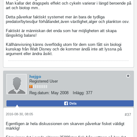
Man kallar det dragspels effekt och cykeln varierar i längd beroende på
art och biotop mm..
Detta påverkar faktiskt systemet mer än bara de tydliga
predator/bytesdjur förhållandet,även växtlighet,alger och plankton osv.
Faktiskt är människan det enda som har möjligheten att skapa
långsiktig balans!
Källhänvisning känns överflödig utom för dem som fått sin biologi
kunskap från Walt Disney och de kommer ändå inte att lyssna på
argument eller ändra åsikt.
hejgo
Registered User
Reg.datum:
May 2008
Inlägg:
377
Dela
2016-08-30, 08:05
#37
Egentligen är hela diskussionen om skarven påverkar fisket väldigt
märklig!