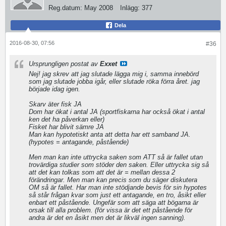
Reg.datum:
May 2008
Inlägg:
377
Dela
2016-08-30, 07:56
#36
Ursprungligen postat av
Exxet
Nej! jag skrev att jag slutade lägga mig i, samma innebörd
som jag slutade jobba igår, eller slutade röka förra året. jag
började idag igen.
Skarv äter fisk JA
Dom har ökat i antal JA (sportfiskarna har också ökat i antal
ken det ha påverkan eller)
Fisket har blivit sämre JA
Man kan hypotetiskt anta att detta har ett samband JA.
(hypotes = antagande, påstående)
Men man kan inte uttrycka saken som ATT så är fallet utan
trovärdiga studier som stöder den saken. Eller uttrycka sig så
att det kan tolkas som att det är = mellan dessa 2
förändringar. Men man kan precis som du säger diskutera
OM så är fallet. Har man inte stödjande bevis för sin hypotes
så står frågan kvar som just ett antagande, en tro, åsikt eller
enbart ett påstående. Ungefär som att säga att bögarna är
orsak till alla problem. (för vissa är det ett påstående för
andra är det en åsikt men det är likväl ingen sanning).