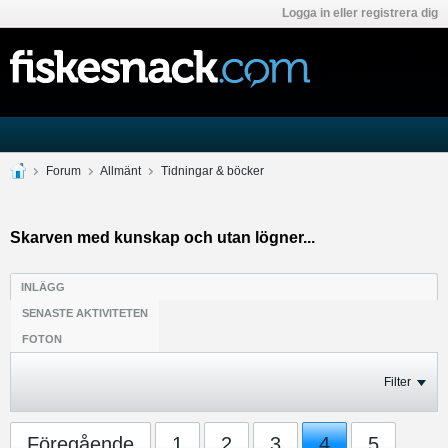
Logga in eller registrera dig
Forum
Allmänt
Tidningar & böcker
Skarven med kunskap och utan lögner...
INLÄGG
SENASTE AKTIVITETEN
FOTON
Filter
Föregående
1
2
3
4
5