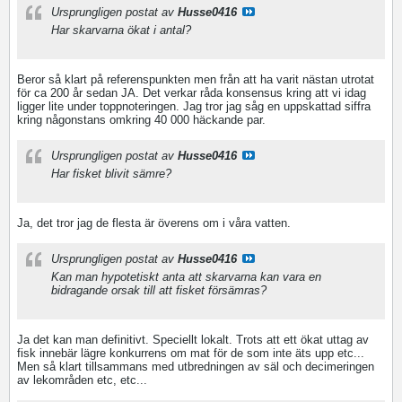
Ursprungligen postat av
Husse0416
Har skarvarna ökat i antal?
Beror så klart på referenspunkten men från att ha varit nästan utrotat
för ca 200 år sedan JA. Det verkar råda konsensus kring att vi idag
ligger lite under toppnoteringen. Jag tror jag såg en uppskattad siffra
kring någonstans omkring 40 000 häckande par.
Ursprungligen postat av
Husse0416
Har fisket blivit sämre?
Ja, det tror jag de flesta är överens om i våra vatten.
Ursprungligen postat av
Husse0416
Kan man hypotetiskt anta att skarvarna kan vara en
bidragande orsak till att fisket försämras?
Ja det kan man definitivt. Speciellt lokalt. Trots att ett ökat uttag av
fisk innebär lägre konkurrens om mat för de som inte äts upp etc...
Men så klart tillsammans med utbredningen av säl och decimeringen
av lekområden etc, etc...