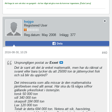
Att klaga är som att sitta i en gungstol – du har något att göra men du kommer ingenstans.
[Dalai Lama]
hejgo
Registered User
Reg.datum:
May 2008
Inlägg:
377
Dela
2016-08-30, 10:29
#40
Ursprungligen postat av
Exxet
Det är sant att det är enkel mattematik, men har du räknat ut
svaret eller bara tycker du att 25000 ton är jättemycket fisk
och så blir du upprörd?
Det intressanta som alla missar är den mattematiska
jämförelsen med allt annat. Här ska du få några siffror
gällande yrkesfisket i östersjön.
torsk 50 000 ton
sill 340 000 ton
skarpsill 184 000 ton
Lax 120 000 ton
Totalt är detta 694 000 ton. Notera att sik, havsöring,