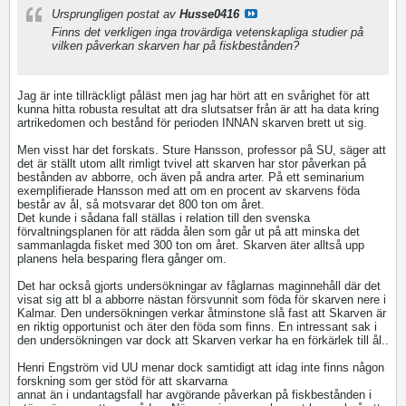
Ursprungligen postat av
Husse0416
Finns det verkligen inga trovärdiga vetenskapliga studier på
vilken påverkan skarven har på fiskbestånden?
Jag är inte tillräckligt påläst men jag har hört att en svårighet för att
kunna hitta robusta resultat att dra slutsatser från är att ha data kring
artrikedomen och bestånd för perioden INNAN skarven brett ut sig.
Men visst har det forskats. Sture Hansson, professor på SU, säger att
det är ställt utom allt rimligt tvivel att skarven har stor påverkan på
bestånden av abborre, och även på andra arter. På ett seminarium
exemplifierade Hansson med att om en procent av skarvens föda
består av ål, så motsvarar det 800 ton om året.
Det kunde i sådana fall ställas i relation till den svenska
förvaltningsplanen för att rädda ålen som går ut på att minska det
sammanlagda fisket med 300 ton om året. Skarven äter alltså upp
planens hela besparing flera gånger om.
Det har också gjorts undersökningar av fåglarnas maginnehåll där det
visat sig att bl a abborre nästan försvunnit som föda för skarven nere i
Kalmar. Den undersökningen verkar åtminstone slå fast att Skarven är
en riktig opportunist och äter den föda som finns. En intressant sak i
den undersökningen var dock att Skarven verkar ha en förkärlek till ål..
Henri Engström vid UU menar dock samtidigt att idag inte finns någon
forskning som ger stöd för att skarvarna
annat än i undantagsfall har avgörande påverkan på fiskbestånden i