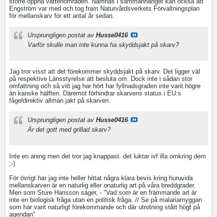
större öppna vattenområden. Nämnas i sammanhanget kan också att
Engström var med och tog fram Naturvårdsverkets Förvaltningsplan
för mellanskarv för ett antal år sedan.
Ursprungligen postat av
Husse0416
Varför skulle man inte kunna ha skyddsjakt på skarv?
Jag tror visst att det förekommer skyddsjakt på skarv. Det ligger väl
på respektive Länsstyrelse att besluta om. Dock inte i sådan stor
omfattning och så vitt jag har hört har fyllnadsgraden inte varit högre
än kanske hälften. Däremot förhindrar skarvens status i EU:s
fågeldirektiv allmän jakt på skarven.
Ursprungligen postat av
Husse0416
Är det gott med grillad skarv?
Inte en aning men det tror jag knappast. det luktar ivf illa omkring dem
;-)
För övrigt har jag inte heller hittat några klara bevis kring huruvida
mellanskarven är en naturlig eller onaturlig art på våra breddgrader.
Men som Sture Hansson säger, - "Vad som är en främmande art är
inte en biologisk fråga utan en politisk fråga. // Se på malariamyggan
som har varit naturligt förekommande och där utrotning stått högt på
agendan"