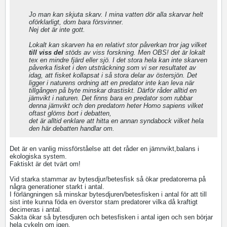
Jo man kan skjuta skarv. I mina vatten dör alla skarvar helt
oförklarligt, dom bara försvinner.
Nej det är inte gott.
Lokalt kan skarven ha en relativt stor påverkan tror jag vilket
till viss del
stöds av viss forskning. Men OBS! det är lokalt
tex en mindre fjärd eller sjö. I det stora hela kan inte skarven
påverka fisket i den utsträckning som vi ser resultatet av
idag, att fisket kollapsat i så stora delar av östersjön. Det
ligger i naturens ordning att en predator inte kan leva när
tillgången på byte minskar drastiskt. Därför råder alltid en
jämvikt i naturen. Det finns bara en predator som rubbar
denna jämvikt och den predatorn heter Homo sapiens vilket
oftast glöms bort i debatten,
det är alltid enklare att hitta en annan syndabock vilket hela
den här debatten handlar om.
Det är en vanlig missförståelse att det råder en jämnvikt,balans i
ekologiska system.
Faktiskt är det tvärt om!
Vid starka stammar av bytesdjur/betesfisk så ökar predatorerna på
några generationer starkt i antal.
I förlängningen så minskar bytesdjuren/betesfisken i antal för att till
sist inte kunna föda en överstor stam predatorer vilka då kraftigt
decimeras i antal.
Sakta ökar så bytesdjuren och betesfisken i antal igen och sen börjar
hela cykeln om igen.