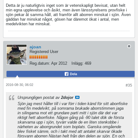
Detta är ju naturligtvis inget som är vetenskapligt bevisat, utan helt
min egna upplevelse och åsikt, men även länsstyrelsens provfiske i
sjön pekar åt samma håll, att framför allt aborren minskat i sjön. Även
gäddan har minskat något, gösen har däremot ökat i antal, men
medelvikten har minskat.
ajoan
Registered User
Reg.datum:
Apr 2012
Inlägg:
469
Dela
2016-08-30, 06:02
#35
Ursprungligen postat av
2dojor
Sjön jag mest håller till i var förr i tiden känd för sitt aborrfiske
med fin medelvikt, på somrarna brukade aborrstimmen jaga
in silingarna mot ett grundare parti mitt i sjön där det var
riktigt hett aborrfiske. Någon gång på -90 talet dök de första
skarvarna upp i sjön, tyvärr valde de en liten stenkobbe i
närheten av aborrgrundet som boplats. Ganska omgående
blev fisket sämre, och i takt med att antalet skarvar ökade
försvann aborren Nästan helt från den delen av sjön. En och