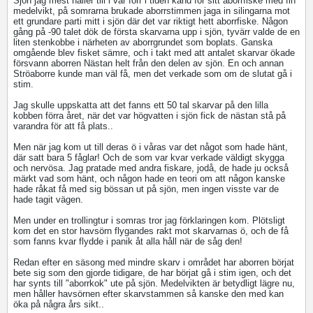
Sjön jag mest håller till i var förr i tiden känd för sitt aborrfiske med fin
medelvikt, på somrarna brukade aborrstimmen jaga in silingarna mot
ett grundare parti mitt i sjön där det var riktigt hett aborrfiske. Någon
gång på -90 talet dök de första skarvarna upp i sjön, tyvärr valde de en
liten stenkobbe i närheten av aborrgrundet som boplats. Ganska
omgående blev fisket sämre, och i takt med att antalet skarvar ökade
försvann aborren Nästan helt från den delen av sjön. En och annan
Ströaborre kunde man väl få, men det verkade som om de slutat gå i
stim.
Jag skulle uppskatta att det fanns ett 50 tal skarvar på den lilla
kobben förra året, när det var högvatten i sjön fick de nästan stå på
varandra för att få plats..
Men när jag kom ut till deras ö i våras var det något som hade hänt,
där satt bara 5 fåglar! Och de som var kvar verkade väldigt skygga
och nervösa. Jag pratade med andra fiskare, jodå, de hade ju också
märkt vad som hänt, och någon hade en teori om att någon kanske
hade råkat få med sig bössan ut på sjön, men ingen visste var de
hade tagit vägen.
Men under en trollingtur i somras tror jag förklaringen kom. Plötsligt
kom det en stor havsörn flygandes rakt mot skarvarnas ö, och de få
som fanns kvar flydde i panik åt alla håll när de såg den!
Redan efter en säsong med mindre skarv i området har aborren börjat
bete sig som den gjorde tidigare, de har börjat gå i stim igen, och det
har synts till "aborrkok" ute på sjön. Medelvikten är betydligt lägre nu,
men håller havsörnen efter skarvstammen så kanske den med kan
öka på några års sikt..