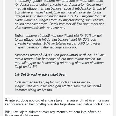
strömming, gädda, abborre mfl arter inte är med. dessutom
rör dessa siffror enbart yrkesfisket. Vissa arter räknar man
med att uttaget från husbehovs, sport å fritidsfisket är upp till
10x större än yrkesfisket. Slår du ihop allt så är det totala
uttaget fisk i östersjön någonstans runt 1 - 2 miljoner ton fisk.
Därtill kommer uttaget i form av miljöförstöring som kanske
är lika stor eller större. Därtill kommer all fisk som mals ner i
våra vattenkraftverk. osv osv osv.
Enbart abborre så beräknas sportfisket stå för 60% av det
totala uttaget och fritids- husbehovsfisket för 30% och
yrkesfisket endast 10% av totalen på ca: 3000 ton i våra
insjöar. östersjön hittar jag inga siffror för.
Skarvens uttag på 24 000 ton (uppskattat) är då ca: 1 % av
totala uttaget fisk beroende på hur man räknar totalen. tar
man alla typer av beskattning så är nog skarvens påverkan
långt under 1%
1% Det är vad ni går i taket över
.
Och därmed tackar jag för mig och slutar ta del av
klagomuren och inser åter igen att den som inte vill förstå
kommer aldrig att lyssna.
Är inte ett dugg upprörd eller går i taket...snarare luttrad över hur man
kan försvara en helt onyttig överstor fågelstam med näbbar och klor??
Blir ju ett löjets skimmer över argumenten att dom inte påverkar
fisket,om du frågar mej.