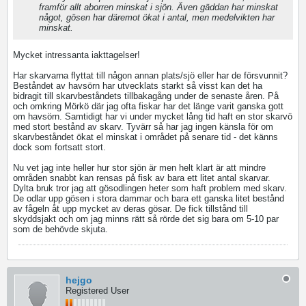
framför allt aborren minskat i sjön. Även gäddan har minskat
något, gösen har däremot ökat i antal, men medelvikten har
minskat.
Mycket intressanta iakttagelser!
Har skarvarna flyttat till någon annan plats/sjö eller har de försvunnit?
Beståndet av havsörn har utvecklats starkt så visst kan det ha
bidragit till skarvbeståndets tillbakagång under de senaste åren. På
och omkring Mörkö där jag ofta fiskar har det länge varit ganska gott
om havsörn. Samtidigt har vi under mycket lång tid haft en stor skarvö
med stort bestånd av skarv. Tyvärr så har jag ingen känsla för om
skarvbeståndet ökat el minskat i området på senare tid - det känns
dock som fortsatt stort.
Nu vet jag inte heller hur stor sjön är men helt klart är att mindre
områden snabbt kan rensas på fisk av bara ett litet antal skarvar.
Dylta bruk tror jag att gösodlingen heter som haft problem med skarv.
De odlar upp gösen i stora dammar och bara ett ganska litet bestånd
av fågeln åt upp mycket av deras gösar. De fick tillstånd till
skyddsjakt och om jag minns rätt så rörde det sig bara om 5-10 par
som de behövde skjuta.
hejgo
Registered User