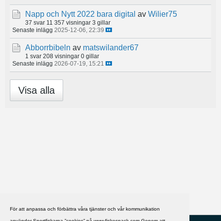
Napp och Nytt 2022 bara digital
av
Wilier75
37 svar
11 357 visningar
3 gillar
Senaste inlägg
2025-12-06, 22:39
Abborrbibeln
av
matswilander67
1 svar
208 visningar
0 gillar
Senaste inlägg
2026-07-19, 15:21
Visa alla
För att anpassa och förbättra våra tjänster och vår kommunikation
använder Sportfiskarna ”cookies” på www.fiskesnack.com.Genom att