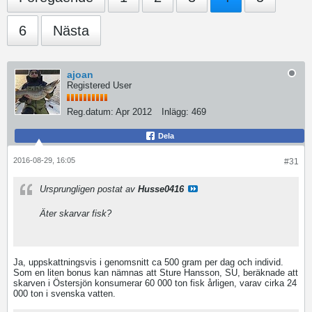
6
Nästa
ajoan
Registered User
Reg.datum:
Apr 2012
Inlägg:
469
Dela
2016-08-29, 16:05
#31
Ursprungligen postat av
Husse0416
Äter skarvar fisk?
Ja, uppskattningsvis i genomsnitt ca 500 gram per dag och individ.
Som en liten bonus kan nämnas att Sture Hansson, SU, beräknade att
skarven i Östersjön konsumerar 60 000 ton fisk årligen, varav cirka 24
000 ton i svenska vatten.