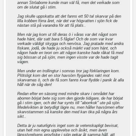
annan Ströaborre kunde man väl få, men det verkade som
om de slutat gå i stim.
Jag skulle uppskatta att det fanns ett 50 tal skarvar på den
lilla kobben förra året, när det var högvatten i sjön fick de
nästan stå på varandra för att få plats..
Men när jag kom ut till deras ö i våras var det något som
hade hänt, där satt bara 5 fåglar! Och de som var kvar
verkade väldigt skygga och nervösa. Jag pratade med andra
fiskare, jodå, de hade ju också märkt vad som hänt, och
någon hade en teori om att någon kanske hade råkat få med
sig bössan ut på sjön, men ingen visste var de hade tagit
vägen.
Men under en trollingtur i somras tror jag förklaringen kom.
Plötsligt kom det en stor havsörn flygandes rakt mot
skarvarnas ö, och de få som fanns kvar flydde i panik åt alla
håll när de såg den!
Redan efter en säsong med mindre skarv i området har
aborren börjat bete sig som den gjorde tidigare, de har börjat
gå i stim igen, och det har synts till "aborrkok" ute på sjön.
Medelvikten är betydligt lägre nu, men håller havsörnen efter
skarvstammen så kanske den med kan öka på några års
sikt..
Detta är ju naturligtvis inget som är vetenskapligt bevisat,
utan helt min egna upplevelse och åsikt, men även
länsstyrelsens provfiske i sjön pekar åt samma håll, att