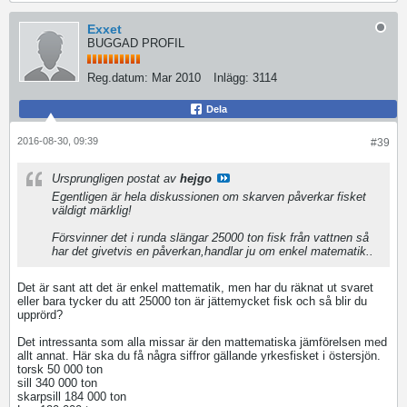
Exxet
BUGGAD PROFIL
Reg.datum:
Mar 2010
Inlägg:
3114
Dela
2016-08-30, 09:39
#39
Ursprungligen postat av
hejgo
Egentligen är hela diskussionen om skarven påverkar fisket
väldigt märklig!
Försvinner det i runda slängar 25000 ton fisk från vattnen så
har det givetvis en påverkan,handlar ju om enkel matematik..
Det är sant att det är enkel mattematik, men har du räknat ut svaret
eller bara tycker du att 25000 ton är jättemycket fisk och så blir du
upprörd?
Det intressanta som alla missar är den mattematiska jämförelsen med
allt annat. Här ska du få några siffror gällande yrkesfisket i östersjön.
torsk 50 000 ton
sill 340 000 ton
skarpsill 184 000 ton