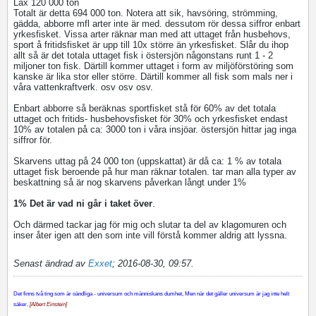
Lax 120 000 ton
Totalt är detta 694 000 ton. Notera att sik, havsöring, strömming,
gädda, abborre mfl arter inte är med. dessutom rör dessa siffror enbart
yrkesfisket. Vissa arter räknar man med att uttaget från husbehovs,
sport å fritidsfisket är upp till 10x större än yrkesfisket. Slår du ihop
allt så är det totala uttaget fisk i östersjön någonstans runt 1 - 2
miljoner ton fisk. Därtill kommer uttaget i form av miljöförstöring som
kanske är lika stor eller större. Därtill kommer all fisk som mals ner i
våra vattenkraftverk. osv osv osv.
Enbart abborre så beräknas sportfisket stå för 60% av det totala
uttaget och fritids- husbehovsfisket för 30% och yrkesfisket endast
10% av totalen på ca: 3000 ton i våra insjöar. östersjön hittar jag inga
siffror för.
Skarvens uttag på 24 000 ton (uppskattat) är då ca: 1 % av totala
uttaget fisk beroende på hur man räknar totalen. tar man alla typer av
beskattning så är nog skarvens påverkan långt under 1%
1% Det är vad ni går i taket över
.
Och därmed tackar jag för mig och slutar ta del av klagomuren och
inser åter igen att den som inte vill förstå kommer aldrig att lyssna.
Senast ändrad av
Exxet
;
2016-08-30, 09:57
.
Det finns två ting som är oändliga - universum och människans dumhet, Men när det gäller universum är jag inte helt
säker.
[Albert Einstein]