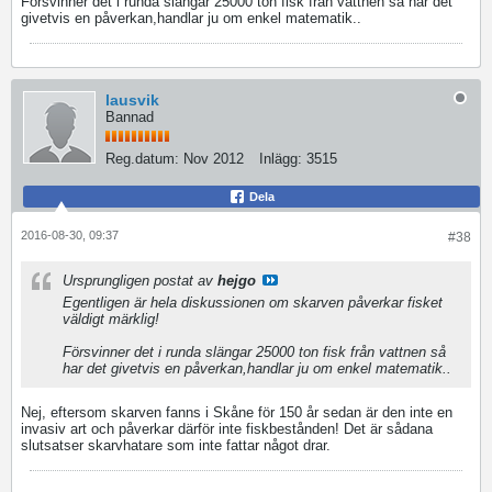
Försvinner det i runda slängar 25000 ton fisk från vattnen så har det
givetvis en påverkan,handlar ju om enkel matematik..
lausvik
Bannad
Reg.datum:
Nov 2012
Inlägg:
3515
Dela
2016-08-30, 09:37
#38
Ursprungligen postat av
hejgo
Egentligen är hela diskussionen om skarven påverkar fisket
väldigt märklig!
Försvinner det i runda slängar 25000 ton fisk från vattnen så
har det givetvis en påverkan,handlar ju om enkel matematik..
Nej, eftersom skarven fanns i Skåne för 150 år sedan är den inte en
invasiv art och påverkar därför inte fiskbestånden! Det är sådana
slutsatser skarvhatare som inte fattar något drar.