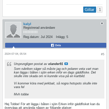
1
Gillar
kalyl
Registrerad användare
Reg.datum:
Jul 2024
Inlägg:
5
Dela
2024-07-04, 05:54
#5
Ursprungligen postat av
olander91
Som rubriken säger så måste jag och polaren veta vart man
kan lägga i båten i sjön erken inför en dags gäddfiske. Det
skulle inte skada om ni kunnde visa på en kartbild.
Purble
Place
Vi kommer köra med jerkbait, så nogra hotspots skulle inte
vara fel
Mvh tobbe
Hej Tobbe! För att lägga i båten i sjön Erken inför gäddfisket kan du
överväga att använda någon av följande platser: