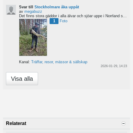
Svar till
Stockholmare åka uppåt
av
megabuzz
Det finns stora gäddor i alla älvar och sjöar uppe i Norrland skulle jag säga. har själv fiskat mycket...
1
Foto
Kanal:
Träffar, resor, mässor & sällskap
2026-01-29, 14:23
Visa alla
Relaterat