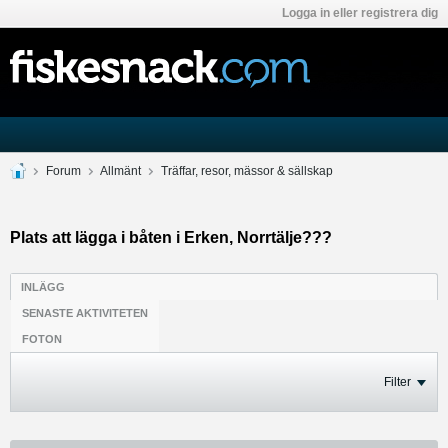
Logga in eller registrera dig
Forum
Allmänt
Träffar, resor, mässor & sällskap
Plats att lägga i båten i Erken, Norrtälje???
INLÄGG
SENASTE AKTIVITETEN
FOTON
Filter