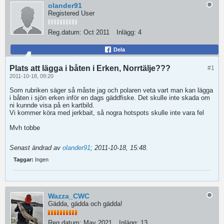
olander91
Registered User
Reg.datum:
Oct 2011
Inlägg:
4
Dela
Plats att lägga i båten i Erken, Norrtälje???
#1
2011-10-18, 09:20
Som rubriken säger så måste jag och polaren veta vart man kan lägga
i båten i sjön erken inför en dags gäddfiske. Det skulle inte skada om
ni kunnde visa på en kartbild.
Vi kommer köra med jerkbait, så nogra hotspots skulle inte vara fel
Mvh tobbe
Senast ändrad av
olander91
;
2011-10-18, 15:48
.
Taggar:
Ingen
Wazza_CWC
Gädda, gädda och gädda!
Reg.datum:
May 2021
Inlägg:
13