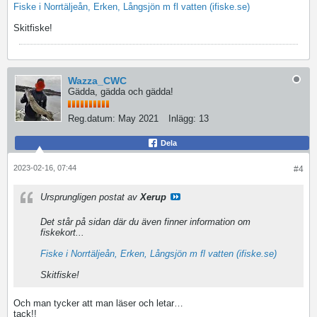
Fiske i Norrtäljeån, Erken, Långsjön m fl vatten (ifiske.se)
Skitfiske!
Wazza_CWC
Gädda, gädda och gädda!
Reg.datum:
May 2021
Inlägg:
13
Dela
2023-02-16, 07:44
#4
Ursprungligen postat av
Xerup
Det står på sidan där du även finner information om
fiskekort...
Fiske i Norrtäljeån, Erken, Långsjön m fl vatten (ifiske.se)
Skitfiske!
Och man tycker att man läser och letar…
tack!!