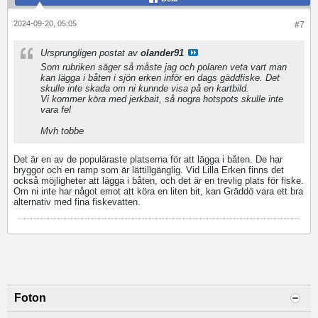
2024-09-20, 05:05
#7
Ursprungligen postat av
olander91
Som rubriken säger så måste jag och polaren veta vart man
kan lägga i båten i sjön erken inför en dags gäddfiske. Det
skulle inte skada om ni kunnde visa på en kartbild.
Dino Game
Vi kommer köra med jerkbait, så nogra hotspots skulle inte
vara fel
Mvh tobbe
Det är en av de populäraste platserna för att lägga i båten. De har
bryggor och en ramp som är lättillgänglig. Vid Lilla Erken finns det
också möjligheter att lägga i båten, och det är en trevlig plats för fiske.
Om ni inte har något emot att köra en liten bit, kan Gräddö vara ett bra
alternativ med fina fiskevatten.
Foton