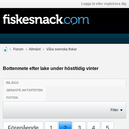
Logga in eller registrera dig
Forum
Allmänt
Våra svenska fiskar
Bottenmete efter lake under höst/tidig vinter
INLÄGG
SENASTE AKTIVITETEN
FOTON
Filter
Föregående
1
2
3
4
5