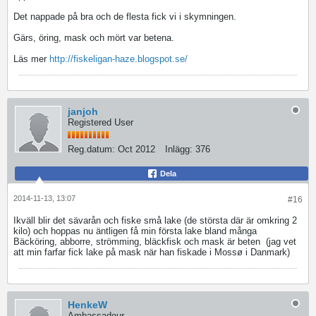
Det nappade på bra och de flesta fick vi i skymningen.
Gärs, öring, mask och mört var betena.
Läs mer
http://fiskeligan-haze.blogspot.se/
janjoh
Registered User
Reg.datum:
Oct 2012
Inlägg:
376
Dela
2014-11-13, 13:07
#16
Ikväll blir det sävarån och fiske små lake (de största där är omkring 2
kilo) och hoppas nu äntligen få min första lake bland många
Bäcköring, abborre, strömming, bläckfisk och mask är beten
(jag vet
att min farfar fick lake på mask när han fiskade i Mossø i Danmark)
HenkeW
Ambassadeur