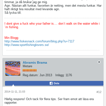
timmar, ja då brukar jag ge mig.
Agn. Nästan allt funkar, favoriten är netting, men det mesta funkar. Har
haft riktigt bra resultat med levande agn.
Så lycka till.
I dont give a fuck who your father is.... don´t walk on the water while i
´m fishing.
Min Blogg
http://www.fiskesnack.com/forum/blog.php?u=7117
http://www.sportfishinglovers.se/
Abramis Brama
Metare
Reg.datum:
Jun 2013
Inlägg:
1176
Dela
2014-11-11, 21:03
#12
Härlig respons! Och tack för flera tips. Ser fram emot att läsa era
rapporter.