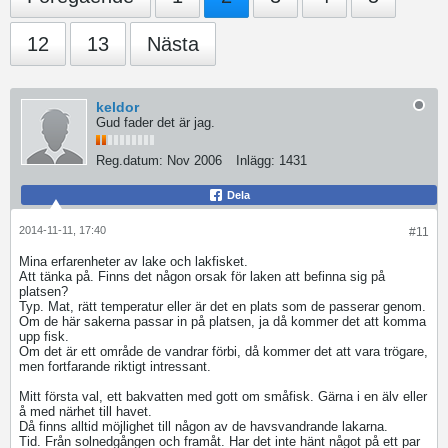
12
13
Nästa
keldor
Gud fader det är jag.
Reg.datum:
Nov 2006
Inlägg:
1431
Dela
2014-11-11, 17:40
#11
Mina erfarenheter av lake och lakfisket.
Att tänka på. Finns det någon orsak för laken att befinna sig på
platsen?
Typ. Mat, rätt temperatur eller är det en plats som de passerar genom.
Om de här sakerna passar in på platsen, ja då kommer det att komma
upp fisk.
Om det är ett område de vandrar förbi, då kommer det att vara trögare,
men fortfarande riktigt intressant.
Mitt första val, ett bakvatten med gott om småfisk. Gärna i en älv eller
å med närhet till havet.
Då finns alltid möjlighet till någon av de havsvandrande lakarna.
Tid. Från solnedgången och framåt. Har det inte hänt något på ett par