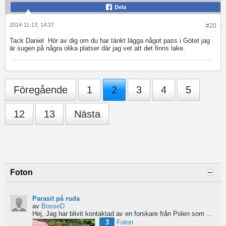
Dela
2014-11-13, 14:37
#20
Tack Daniel
Hör av dig om du har tänkt lägga något pass i Götet jag
är sugen på några olika platser där jag vet att det finns lake.
Föregående
1
2
3
4
5
12
13
Nästa
Foton
Parasit på ruda
av
BosseD
Hej,
Jag har blivit kontaktad av en forskare från Polen som är på jakt efter material av...
3
Foton