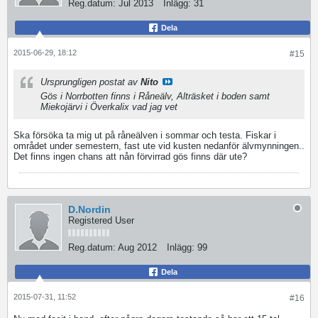
Reg.datum:
Jul 2013
Inlägg:
31
Dela
2015-06-29, 18:12
#15
Ursprungligen postat av
Nito
Gös i Norrbotten finns i Råneälv, Alträsket i boden samt
Miekojärvi i Överkalix vad jag vet
Ska försöka ta mig ut på råneälven i sommar och testa. Fiskar i
området under semestern, fast ute vid kusten nedanför älvmynningen..
Det finns ingen chans att nån förvirrad gös finns där ute?
D.Nordin
Registered User
Reg.datum:
Aug 2012
Inlägg:
99
Dela
2015-07-31, 11:52
#16