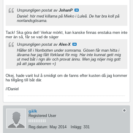
Ursprungligen postat av
JohanP
Daniel: hör med killarna på Mieko i Luleå. De har bra koll på
norrlandsgösarna.
Tack! Ska göra det! Verkar mörkt, kan kanske finnas enstaka men inte
mer än så, får se vad de säger
Ursprungligen postat av
Alex-X
Håller till i Norrbotten under somrarna. Gösen får man hitta i
älvarna har jag fått förklarat för mig. Har inte kunnat gett mig
ut med båt i ngn älv och provat ännu. Men jag nöjer mig gott
på att jaga abborren =)
Okej, hade varit kul å smidigt om de fanns efter kusten då jag kommer
ha tillgång till båt där.
//Daniel
gälk
Registered User
Reg.datum:
May 2014
Inlägg:
331