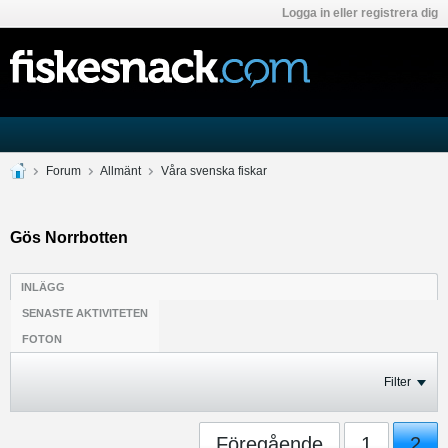
Logga in eller registrera dig
Forum
Allmänt
Våra svenska fiskar
Gös Norrbotten
INLÄGG
SENASTE AKTIVITETEN
FOTON
Filter
Föregående
1
2