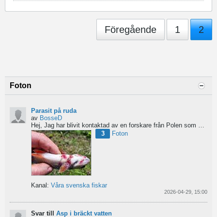
Föregående
1
2
Foton
Parasit på ruda
av
BosseD
Hej,
Jag har blivit kontaktad av en forskare från Polen som är på jakt efter material av...
3
Foton
Kanal:
Våra svenska fiskar
2026-04-29, 15:00
Svar till
Asp i bräckt vatten