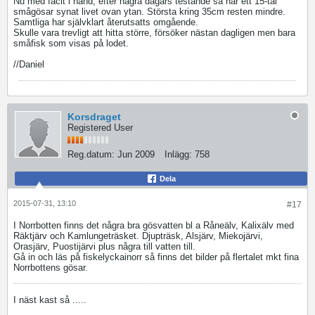
Nu med facit i hand, efter några dagars testande så har ett 15-tal
smågösar synat livet ovan ytan. Största kring 35cm resten mindre.
Samtliga har självklart återutsatts omgående.
Skulle vara trevligt att hitta större, försöker nästan dagligen men bara
småfisk som visas på lodet.
//Daniel
Korsdraget
Registered User
Reg.datum:
Jun 2009
Inlägg:
758
Dela
2015-07-31, 13:10
#17
I Norrbotten finns det några bra gösvatten bl a Råneälv, Kalixälv med
Räktjärv och Kamlungeträsket. Djupträsk, Alsjärv, Miekojärvi,
Orasjärv, Puostijärvi plus några till vatten till.
Gå in och läs på fiskelyckainorr så finns det bilder på flertalet mkt fina
Norrbottens gösar.
I näst kast så .....