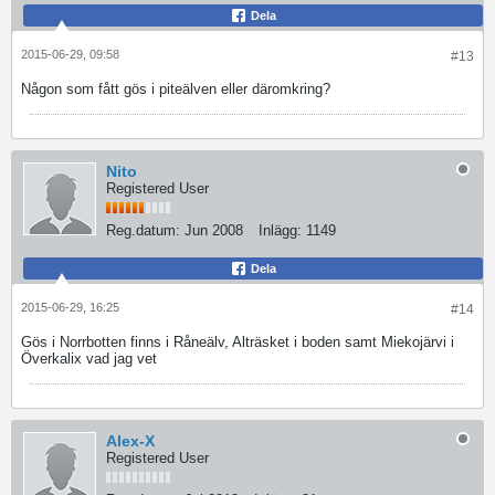
Dela
2015-06-29, 09:58
#13
Någon som fått gös i piteälven eller däromkring?
Nito
Registered User
Reg.datum:
Jun 2008
Inlägg:
1149
Dela
2015-06-29, 16:25
#14
Gös i Norrbotten finns i Råneälv, Alträsket i boden samt Miekojärvi i
Överkalix vad jag vet
Alex-X
Registered User