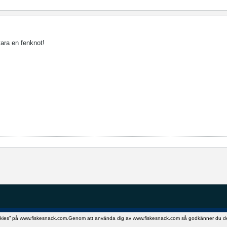
vara en fenknot!
okies” på www.fiskesnack.com.Genom att använda dig av www.fiskesnack.com så godkänner du detta.