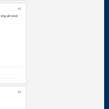
#2
 mig att knot
#3