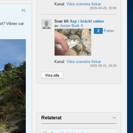
Kanal:
Våra svenska fiskar
2026-04-29, 15:00
#1
Svar till
Asp i bräckt vatten
ot? Vikten var
av
Jester Burk II
2
Foton
Kanal:
Våra svenska fiskar
2025-09-21, 19:34
Visa alla
Relaterat