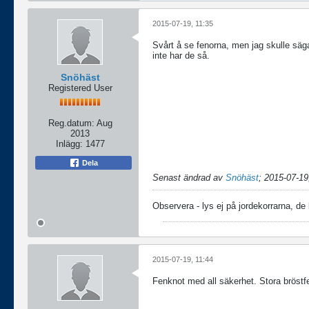
2015-07-19, 11:35
Svårt å se fenorna, men jag skulle sä
inte har de så.
Snöhäst
Registered User
Reg.datum:
Aug
2013
Inlägg:
1477
Dela
Senast ändrad av
Snöhäst
;
2015-07-19
Observera - lys ej på jordekorrarna, de
2015-07-19, 11:44
Fenknot med all säkerhet. Stora bröstf