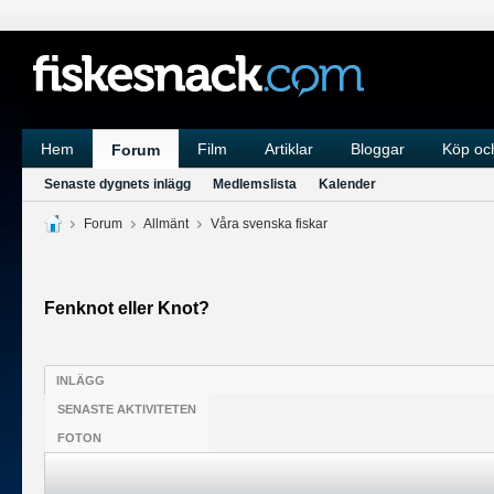
Hem
Film
Artiklar
Bloggar
Köp och
Forum
Senaste dygnets inlägg
Medlemslista
Kalender
Forum
Allmänt
Våra svenska fiskar
Fenknot eller Knot?
INLÄGG
SENASTE AKTIVITETEN
FOTON