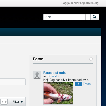
Logga in eller registrera dig
Foton
Parasit på ruda
av
BosseD
Hej,
Jag har blivit kontaktad av en forskare från Polen som är på jakt efter material av...
3
Foton
Filter