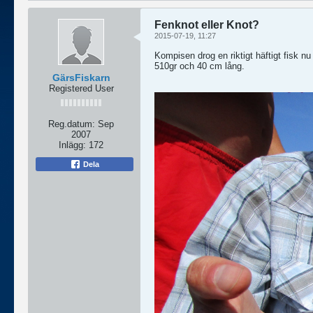
Fenknot eller Knot?
2015-07-19, 11:27
Kompisen drog en riktigt häftigt fisk n
510gr och 40 cm lång.
GärsFiskarn
Registered User
Reg.datum:
Sep
2007
Inlägg:
172
Dela