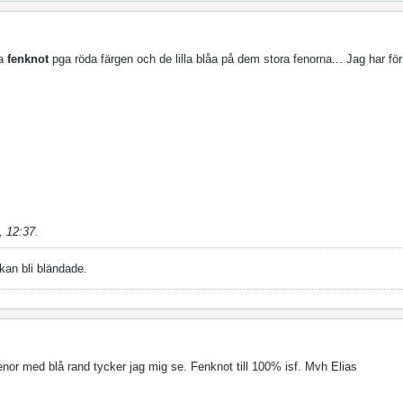
ga
fenknot
pga röda färgen och de lilla blåa på dem stora fenorna... Jag har för
, 12:37
.
 kan bli bländade.
enor med blå rand tycker jag mig se. Fenknot till 100% isf. Mvh Elias