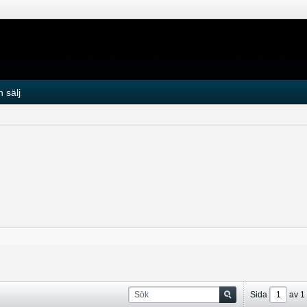
 sälj
Sida
av
1