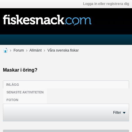
Logga in eller registrera dig
Forum
Allmänt
Våra svenska fiskar
Maskar i öring?
INLÄGG
SENASTE AKTIVITETEN
FOTON
Filter