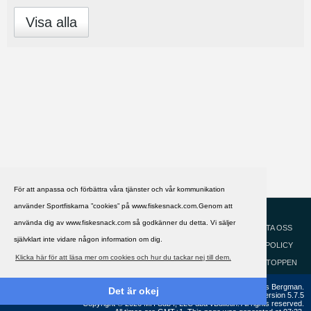
Visa alla
För att anpassa och förbättra våra tjänster och vår kommunikation
använder Sportfiskarna ”cookies” på www.fiskesnack.com.Genom att
HJÄLP
Svenska
använda dig av www.fiskesnack.com så godkänner du detta. Vi säljer
KONTAKTA OSS
självklart inte vidare någon information om dig.
COOKIEPOLICY
Klicka här för att läsa mer om cookies och hur du tackar nej till dem.
GÅ TILL TOPPEN
Copyright ©2002 - 2021, FiskeSnack.com. Grundad 2002 av Anders Bergman.
Det är okej
Powered by
vBulletin®
Version 5.7.5
Copyright © 2026 MH Sub I, LLC dba vBulletin. All rights reserved.