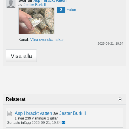
Svar till
Asp i bräckt vatten
av
Jester Burk II
2
Foton
Kanal:
Våra svenska fiskar
2025-09-21, 19:34
Visa alla
Relaterat
Asp i bräckt vatten
av
Jester Burk II
1 svar
239 visningar
2 gillar
Senaste inlägg
2025-09-21, 19:34