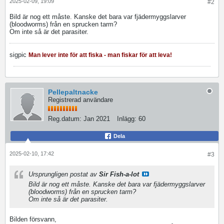
2025-02-09, 19:09
#2
Bild är nog ett måste. Kanske det bara var fjädermyggslarver
(bloodworms) från en sprucken tarm?
Om inte så är det parasiter.
sigpic
Man lever inte för att fiska - man fiskar för att leva!
Pellepaltnacke
Registrerad användare
Reg.datum:
Jan 2021
Inlägg:
60
Dela
2025-02-10, 17:42
#3
Ursprungligen postat av
Sir Fish-a-lot
Bild är nog ett måste. Kanske det bara var fjädermyggslarver
(bloodworms) från en sprucken tarm?
Om inte så är det parasiter.
Bilden försvann,