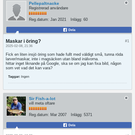
Pellepaltnacke
Registrerad användare
Reg.datum:
Jan 2021
Inlägg:
60
Dela
Maskar i öring?
#1
2025-02-08, 21:36
Fick en liten insjö öring som hade fullt med väldigt små, tunna röda
larver/maskar, inte i magsäcken utan bland inälvorna.
hittar inget liknande på Google, ska se om jag kan fixa bild, någon
som vet vad det kan vara?
Taggar:
Ingen
Sir Fish-a-lot
vill meta oftare
Reg.datum:
Mar 2007
Inlägg:
5371
Dela