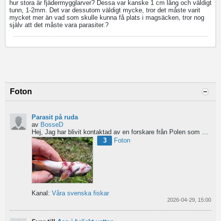
hur stora är fjädermygglarver? Dessa var kanske 1 cm lång och väldigt
tunn, 1-2mm. Det var dessutom väldigt mycke, tror det måste varit
mycket mer än vad som skulle kunna få plats i magsäcken, tror nog
själv att det måste vara parasiter.?
Foton
Parasit på ruda
av
BosseD
Hej,
Jag har blivit kontaktad av en forskare från Polen som är på jakt efter material av...
3
Foton
Kanal:
Våra svenska fiskar
2026-04-29, 15:00