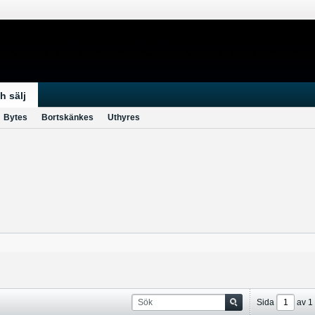
h sälj
Bytes
Bortskänkes
Uthyres
Sida
av
1