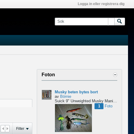
Logga in eller registrera dig
Foton
Musky beten bytes bort
av
Börnie
Suick 9" Unweighted
Musky Mania Squirrly Burt
1
Foto
Filter