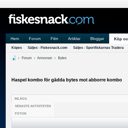
Hem
Forum
Film
Artiklar
Bloggar
Köp oc
Köpes
Säljes - Fiskesnack.com
Säljes - Sportfiskarnas Tradera
Forum
Annonser
Bytes
Haspel kombo för gädda bytes mot abborre kombo
INLÄGG
SENASTE AKTIVITETEN
FOTON