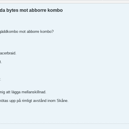
da bytes mot abborre kombo
, gäddkombo mot abborre kombo?
acerbraid.
t.
.
ig att lägga mellanskillnad.
ötas upp på rimligt avstånd inom Skåne.