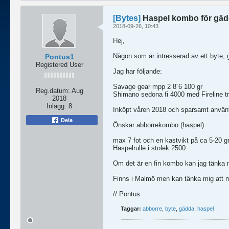
[Bytes]
Haspel kombo för gäd
2018-09-26, 10:43
Hej,
Någon som är intresserad av ett byte
Pontus1
Registered User
Jag har följande:
Savage gear mpp 2 8´6 100 gr
Reg.datum:
Aug
Shimano sedona fi 4000 med Fireline tr
2018
Inlägg:
8
Inköpt våren 2018 och sparsamt använ
Dela
Önskar abborrekombo (haspel)
max 7 fot och en kastvikt på ca 5-20 gr
Haspelrulle i stolek 2500.
Om det är en fin kombo kan jag tänka m
Finns i Malmö men kan tänka mig att m
// Pontus
Taggar:
abborre
,
byte
,
gädda
,
haspel