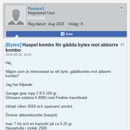
Pontus1
Registered User
Reg.datum:
Aug 2018
Inlägg:
8
Dela
[Bytes]
Haspel kombo för gädda bytes mot abborre
#1
kombo
2018-09-26, 10:43
Hej,
Någon som är intresserad av ett byte, gäddkombo mot abborre
kombo?
Jag har följande:
Savage gear mpp 2 8´6 100 gr
Shimano sedona fi 4000 med Fireline tracerbraid.
Inköpt våren 2018 och sparsamt använt.
Önskar abborrekombo (haspel)
max 7 fot och en kastvikt på ca 5-20 gr.
Haspelrulle i stolek 2500.