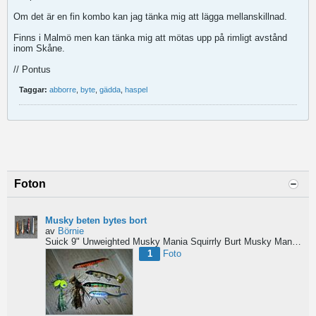
Om det är en fin kombo kan jag tänka mig att lägga mellanskillnad.
Finns i Malmö men kan tänka mig att mötas upp på rimligt avstånd
inom Skåne.
// Pontus
Taggar:
abborre
,
byte
,
gädda
,
haspel
Foton
Musky beten bytes bort
av
Börnie
Suick 9" Unweighted
Musky Mania Squirrly Burt
Musky Mania Burt
1
Foto