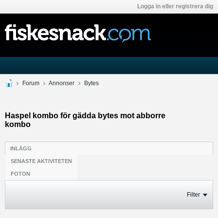
Logga in eller registrera dig
Forum
Annonser
Bytes
Haspel kombo för gädda bytes mot abborre
kombo
INLÄGG
SENASTE AKTIVITETEN
FOTON
Filter