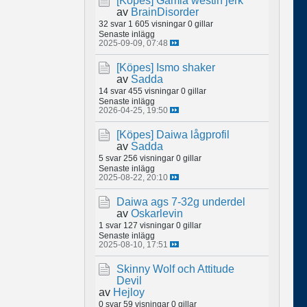
[Köpes]
Gamla westin jerk
av
BrainDisorder
32 svar
1 605 visningar
0 gillar
Senaste inlägg
2025-09-09, 07:48
[Köpes]
Ismo shaker
av
Sadda
14 svar
455 visningar
0 gillar
Senaste inlägg
2026-04-25, 19:50
[Köpes]
Daiwa lågprofil
av
Sadda
5 svar
256 visningar
0 gillar
Senaste inlägg
2025-08-22, 20:10
Daiwa ags 7-32g underdel
av
Oskarlevin
1 svar
127 visningar
0 gillar
Senaste inlägg
2025-08-10, 17:51
Skinny Wolf och Attitude
Devil
av
Hejloy
0 svar
59 visningar
0 gillar