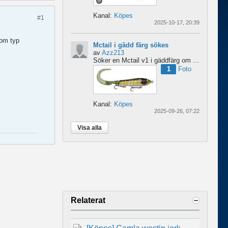
Kanal:
Köpes
#1
2025-10-17, 20:39
som typ
Mctail i gädd färg sökes
av
Azz213
Söker en Mctail v1 i gäddfärg om någon har en sådan?...
1
Foto
Kanal:
Köpes
2025-09-26, 07:22
Visa alla
Relaterat