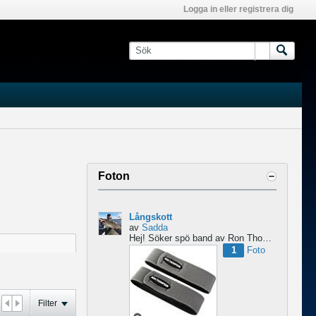
Logga in eller registrera dig
Foton
Långskott
av
Sadda
Hej!
Söker spö band av Ron Thompson. Är de bara i hyfsat skick så köper jag gärna ett par....
1
Foto
Filter