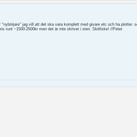
 "nybörjare" jag vill att det ska vara komplett med givare etc och ha plotter. 
s runt ~1500-2500kr men det är inte skrivet i sten. Skitfiske! //Peter