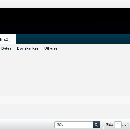
h sälj
Bytes
Bortskänkes
Uthyres
Sida
av
1