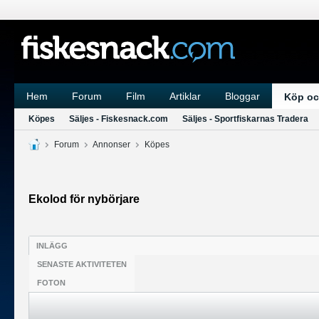
Hem
Forum
Film
Artiklar
Bloggar
Köp oc
Köpes
Säljes - Fiskesnack.com
Säljes - Sportfiskarnas Tradera
Forum
Annonser
Köpes
Ekolod för nybörjare
INLÄGG
SENASTE AKTIVITETEN
FOTON