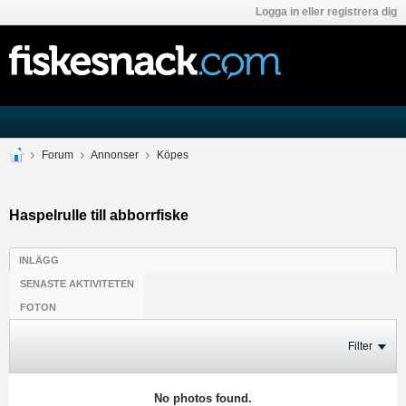
Logga in eller registrera dig
Forum
Annonser
Köpes
Haspelrulle till abborrfiske
INLÄGG
SENASTE AKTIVITETEN
FOTON
Filter
No photos found.