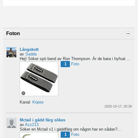
Foton
Långskott
av
Sadda
Hej!
Söker spö band av Ron Thompson. Är de bara i hyfsat skick så köper jag gärna ett par....
1
Foto
Kanal:
Köpes
2025-10-17, 20:39
Mctail i gädd färg sökes
av
Azz213
Söker en Mctail v1 i gäddfärg om någon har en sådan?...
1
Foto