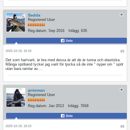
Sadda
Registered User
Reg.datum:
Sep 2016
Inlägg:
635
Dela
2025-10-19, 10:19
#5
Det som har/varit, är bra med dessa är att de är tunna och elastiska.
Många spöband tycker jag varit för tjocka så de inte " nyper om " spöt
utan bara ramlar av....
anteman
Registered User
Reg.datum:
Jan 2013
Inlägg:
7658
Dela
2025-10-19, 19:23
#6