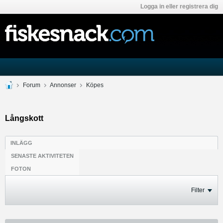
Logga in eller registrera dig
Forum
Annonser
Köpes
Långskott
INLÄGG
SENASTE AKTIVITETEN
FOTON
Filter