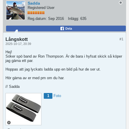
Sadda
Registered User
Reg.datum:
Sep 2016
Inlägg:
635
Dela
Långskott
#1
2025-10-17, 20:39
Hej!
Söker spö band av Ron Thompson. Är de bara i hyfsat skick så köper
jag gärna ett par.
Hoppas att jag lyckats ladda upp en bild på hur de ser ut.
Hör gärna av er med pm om du har.
​​​​​​​// Sadda
1
Foto