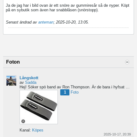
Ja de jag har i bild ovan är ett snöre av gummiresår så de nyper. Köpt
på en sybutik som även har snabblåsen (snörstopp).
Senast ändrad av
anteman
;
2025-10-20, 13:05
.
Foton
Långskott
av
Sadda
Hej!
Söker spö band av Ron Thompson. Är de bara i hyfsat skick så köper jag gärna ett par....
1
Foto
Kanal:
Köpes
2025-10-17, 20:39