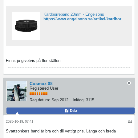
Kardborreband 20mm - Engelsons
https://www.engelsons.se/artikel/kardborreband-20mm
Finns ju givetvis på fler ställen.
Cosmoz 08
Registered User
Reg.datum:
Sep 2012
Inlägg:
3115
Dela
2025-10-19, 07:41
#4
Svartzonkers band är bra och till vettigt pris. Långa och breda