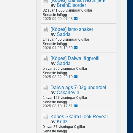
[Köpes]
Gamla westin jerk
av
BrainDisorder
32 svar
1 605 visningar
0 gillar
Senaste inlägg
2025-09-09, 07:48
[Köpes]
Ismo shaker
av
Sadda
14 svar
455 visningar
0 gillar
Senaste inlägg
2026-04-25, 19:50
[Köpes]
Daiwa lågprofil
av
Sadda
5 svar
256 visningar
0 gillar
Senaste inlägg
2025-08-22, 20:10
Daiwa ags 7-32g underdel
av
Oskarlevin
1 svar
127 visningar
0 gillar
Senaste inlägg
2025-08-10, 17:51
Köpes Skärm Hook Reveal
av
Krillz
0 svar
37 visningar
0 gillar
Senaste inlägg