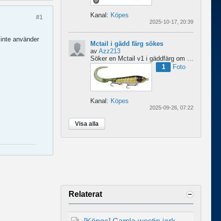
Kanal:
Köpes
#1
2025-10-17, 20:39
 inte använder
Mctail i gädd färg sökes
av
Azz213
Söker en Mctail v1 i gäddfärg om någon har en sådan?...
1
Foto
Kanal:
Köpes
2025-09-26, 07:22
Visa alla
Relaterat