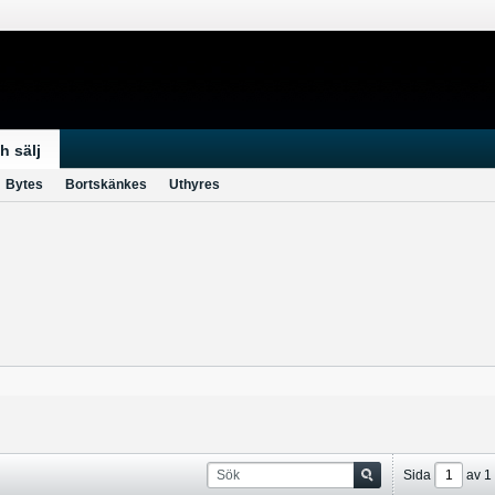
h sälj
Bytes
Bortskänkes
Uthyres
Sida
av
1