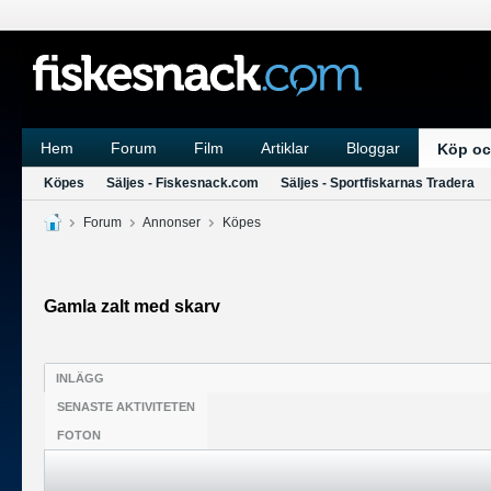
Hem
Forum
Film
Artiklar
Bloggar
Köp oc
Köpes
Säljes - Fiskesnack.com
Säljes - Sportfiskarnas Tradera
Forum
Annonser
Köpes
Gamla zalt med skarv
INLÄGG
SENASTE AKTIVITETEN
FOTON