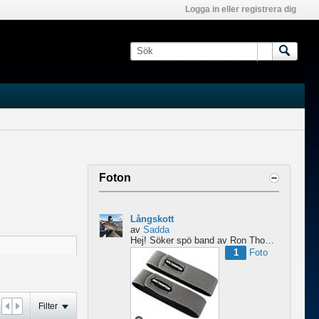
Logga in eller registrera dig
Foton
Långskott
av
Sadda
Hej!
Söker spö band av Ron Thompson. Är de bara i hyfsat skick så köper jag gärna ett par....
1
Foto
Filter