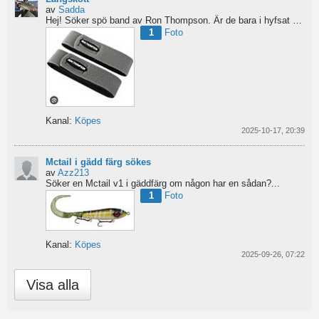
av
Sadda
Hej!
Söker spö band av Ron Thompson. Är de bara i hyfsat skick så köper jag gärna ett par....
1
Foto
Kanal:
Köpes
2025-10-17, 20:39
Mctail i gädd färg sökes
av
Azz213
Söker en Mctail v1 i gäddfärg om någon har en sådan?...
1
Foto
Kanal:
Köpes
2025-09-26, 07:22
Visa alla