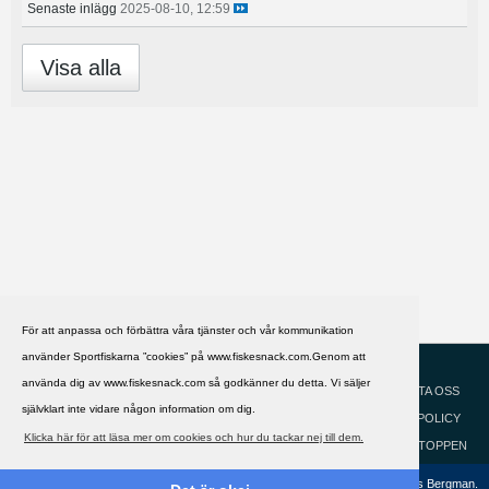
Senaste inlägg
2025-08-10, 12:59
Visa alla
För att anpassa och förbättra våra tjänster och vår kommunikation
använder Sportfiskarna ”cookies” på www.fiskesnack.com.Genom att
HJÄLP
Svenska
använda dig av www.fiskesnack.com så godkänner du detta. Vi säljer
KONTAKTA OSS
självklart inte vidare någon information om dig.
COOKIEPOLICY
Klicka här för att läsa mer om cookies och hur du tackar nej till dem.
GÅ TILL TOPPEN
Copyright ©2002 - 2021, FiskeSnack.com. Grundad 2002 av Anders Bergman.