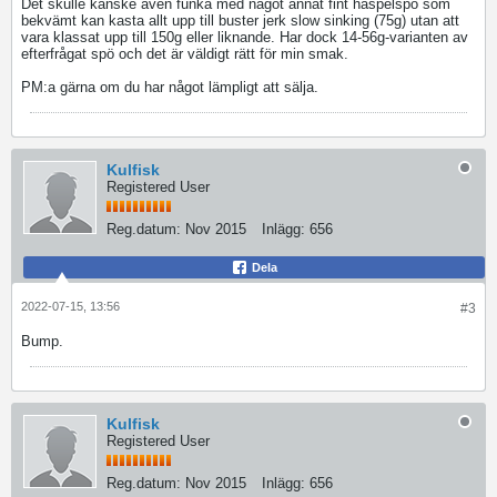
Det skulle kanske även funka med något annat fint haspelspö som
bekvämt kan kasta allt upp till buster jerk slow sinking (75g) utan att
vara klassat upp till 150g eller liknande. Har dock 14-56g-varianten av
efterfrågat spö och det är väldigt rätt för min smak.
PM:a gärna om du har något lämpligt att sälja.
Kulfisk
Registered User
Reg.datum:
Nov 2015
Inlägg:
656
Dela
2022-07-15, 13:56
#3
Bump.
Kulfisk
Registered User
Reg.datum:
Nov 2015
Inlägg:
656