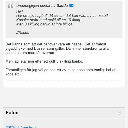
Ursprungligen postat av
Sadda
Hej!
Har ett spinnspö 8" 14-56 om det kan vara av intresse?
Kanske svårt med multi till en 10-åring....
Men 3 skilling banko är inte billiga.
//Sadda
Det känns som att det behöver vara ett haspel. Det är främst
ytgäddfiske med Buzzer som gäller. Då hinner storebror ta alla
gäddorna om man får overrun.
Men jag letar nog efter ett gult 3 skilling banko.
Förmodligen får jag väl ge bort ett av mina spön som vanligt istf att
köpa ett.
Foton
Långskott