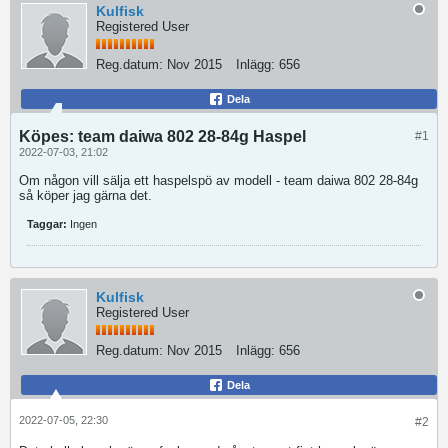
Kulfisk
Registered User
Reg.datum:
Nov 2015
Inlägg:
656
Dela
Köpes: team daiwa 802 28-84g Haspel
#1
2022-07-03, 21:02
Om någon vill sälja ett haspelspö av modell - team daiwa 802 28-84g
så köper jag gärna det.
Taggar:
Ingen
Kulfisk
Registered User
Reg.datum:
Nov 2015
Inlägg:
656
Dela
2022-07-05, 22:30
#2