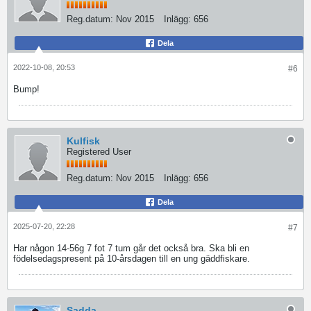
Reg.datum:
Nov 2015
Inlägg:
656
Dela
2022-10-08, 20:53
#6
Bump!
Kulfisk
Registered User
Reg.datum:
Nov 2015
Inlägg:
656
Dela
2025-07-20, 22:28
#7
Har någon 14-56g 7 fot 7 tum går det också bra. Ska bli en
födelsedagspresent på 10-årsdagen till en ung gäddfiskare.
Sadda