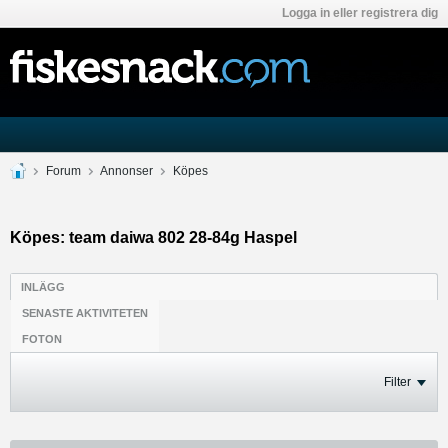
Logga in eller registrera dig
Forum
Annonser
Köpes
Köpes: team daiwa 802 28-84g Haspel
INLÄGG
SENASTE AKTIVITETEN
FOTON
Filter