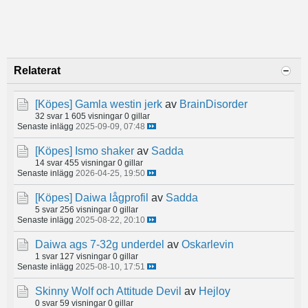
Relaterat
[Köpes]
Gamla westin jerk
av
BrainDisorder
32 svar
1 605 visningar
0 gillar
Senaste inlägg
2025-09-09, 07:48
[Köpes]
Ismo shaker
av
Sadda
14 svar
455 visningar
0 gillar
Senaste inlägg
2026-04-25, 19:50
[Köpes]
Daiwa lågprofil
av
Sadda
5 svar
256 visningar
0 gillar
Senaste inlägg
2025-08-22, 20:10
Daiwa ags 7-32g underdel
av
Oskarlevin
1 svar
127 visningar
0 gillar
Senaste inlägg
2025-08-10, 17:51
Skinny Wolf och Attitude Devil
av
Hejloy
0 svar
59 visningar
0 gillar