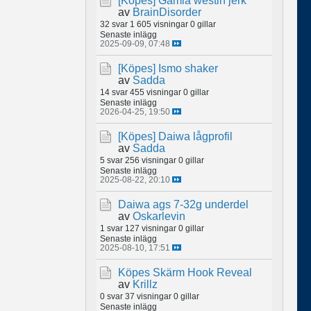
[Köpes]
Gamla westin jerk
av
BrainDisorder
32 svar
1 605 visningar
0 gillar
Senaste inlägg
2025-09-09, 07:48
[Köpes]
Ismo shaker
av
Sadda
14 svar
455 visningar
0 gillar
Senaste inlägg
2026-04-25, 19:50
[Köpes]
Daiwa lågprofil
av
Sadda
5 svar
256 visningar
0 gillar
Senaste inlägg
2025-08-22, 20:10
Daiwa ags 7-32g underdel
av
Oskarlevin
1 svar
127 visningar
0 gillar
Senaste inlägg
2025-08-10, 17:51
Köpes Skärm Hook Reveal
av
Krillz
0 svar
37 visningar
0 gillar
Senaste inlägg