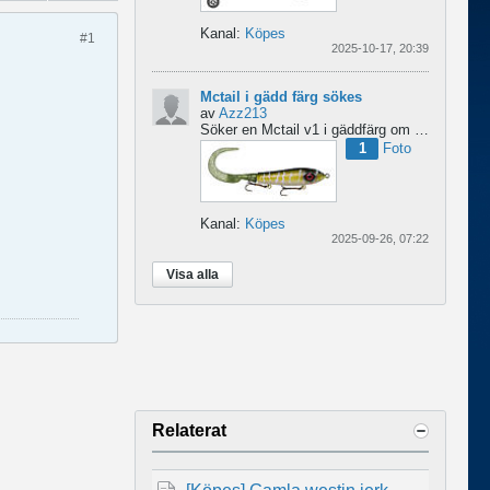
Kanal:
Köpes
#1
2025-10-17, 20:39
Mctail i gädd färg sökes
av
Azz213
Söker en Mctail v1 i gäddfärg om någon har en sådan?...
1
Foto
Kanal:
Köpes
2025-09-26, 07:22
Visa alla
Relaterat