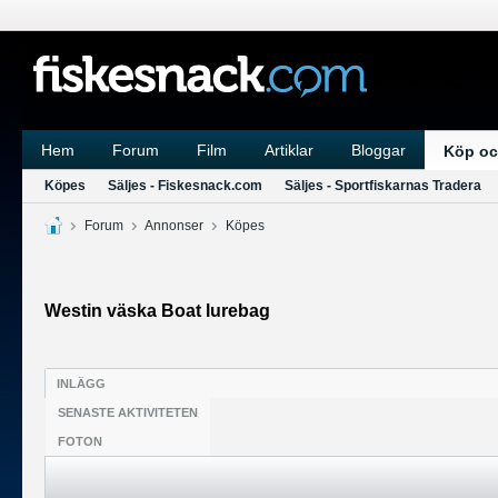
Hem
Forum
Film
Artiklar
Bloggar
Köp oc
Köpes
Säljes - Fiskesnack.com
Säljes - Sportfiskarnas Tradera
Forum
Annonser
Köpes
Westin väska Boat lurebag
INLÄGG
SENASTE AKTIVITETEN
FOTON