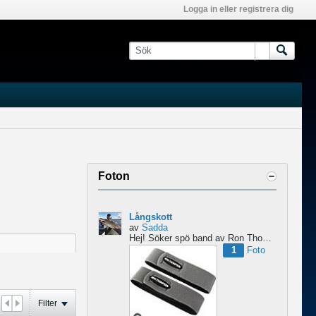
Logga in eller registrera dig
Foton
Långskott
av
Sadda
Hej!
Söker spö band av Ron Thompson. Är de bara i hyfsat skick så köper jag gärna ett par....
1
Foto
Filter