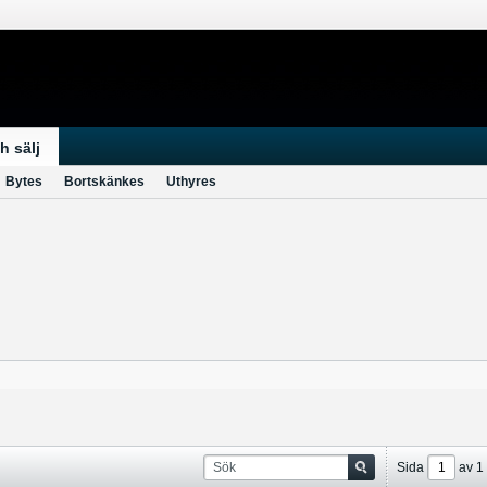
h sälj
Bytes
Bortskänkes
Uthyres
Sida
av
1