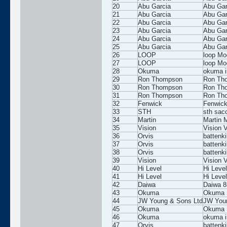
20
Abu Garcia
Abu Gar
21
Abu Garcia
Abu Gar
22
Abu Garcia
Abu Gar
23
Abu Garcia
Abu Gar
24
Abu Garcia
Abu Gar
25
Abu Garcia
Abu Gar
26
LOOP
loop Mo
27
LOOP
loop Mo
28
Okuma
okuma in
29
Ron Thompson
Ron Th
30
Ron Thompson
Ron Th
31
Ron Thompson
Ron Th
32
Fenwick
Fenwick
33
STH
sth sac
34
Martin
Martin 
35
Vision
Vision 
36
Orvis
battenki
37
Orvis
battenki
38
Orvis
battenki
39
Vision
Vision 
40
Hi Level
Hi Level
41
Hi Level
Hi Level
42
Daiwa
Daiwa 8
43
Okuma
Okuma S
44
JW Young & Sons Ltd
JW Youn
45
Okuma
Okuma S
46
Okuma
okuma in
47
Orvis
battenki