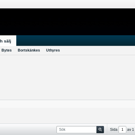
h sälj
Bytes
Bortskänkes
Uthyres
Sida
av
1