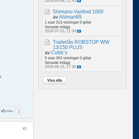
2026-05-08, 22:43
Shimano Vanford 1000
av
Ahlman89
1 svar
313 visningar
0 gillar
Senaste inlägg
2026-07-23, 11:34
Trailerlås ROBSTOP WW
13/150 PLUS
av
Cobb´s
5 svar
363 visningar
0 gillar
Senaste inlägg
2026-06-15, 17:39
e.
Visa alla
Gillar
2
#2