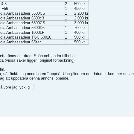
 4-8
2
500 kr
k F56
1
450 kr
rcia Ambassadeur 5500CS
1
2 200 kr
cia Ambassadeur 6500c3
1
2 000 kr
rcia Ambassadeur 6500CS
1
3 000 kr
rcia Ambassadeur 5600D5
1
700 kr
rcia Ambassadeur 1003LP
1
400 kr
rcia Ambassadeur TGC 5001C
1
500 kr
cia Ambassadeur 6Star
1
500 kr
detta finns det drag, Spön och andra tillbehör.
a (vissa saker ligger i original förpackning)
lm.
m, så tänkte jag anordna en "loppis". Uppgifter om det datumet kommer senar
ag att uppdatera denna annons löpande.
 vore jag lycklig =)