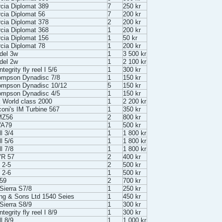
cia Diplomat 389
7
250 kr
cia Diplomat 56
7
200 kr
cia Diplomat 378
2
200 kr
cia Diplomat 368
1
200 kr
cia Diplomat 156
1
50 kr
cia Diplomat 78
1
200 kr
del 3w
1
3 500 kr
del 2w
1
2 100 kr
tegrity fly reel I 5/6
1
300 kr
ompson Dynadisc 7/8
1
150 kr
ompson Dynadisc 10/12
5
150 kr
ompson Dynadisc 4/5
1
150 kr
 World class 2000
1
2 200 kr
coni's IM Turbine 567
1
350 kr
MZ56
2
800 kr
VA79
1
500 kr
ll 3/4
1
1 800 kr
ll 5/6
1
1 800 kr
ll 7/8
1
1 800 kr
VR 57
2
400 kr
 2-5
2
500 kr
 2-6
1
500 kr
59
2
700 kr
ierra S7/8
1
250 kr
g & Sons Ltd 1540 Seies
1
450 kr
ierra S8/9
1
300 kr
tegrity fly reel I 8/9
1
300 kr
ll 8/9
1
1 000 kr