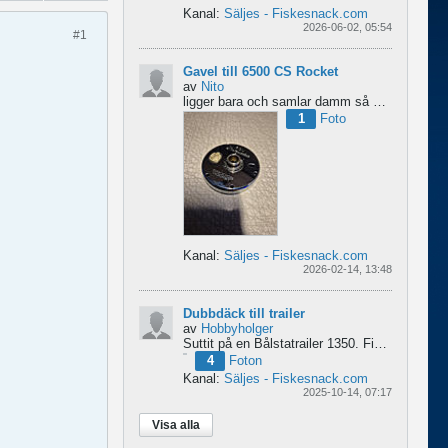
Kanal:
Säljes - Fiskesnack.com
2026-06-02, 05:54
#1
Gavel till 6500 CS Rocket
av
Nito
ligger bara och samlar damm så om någon behöver en fin gavel är det bara att hotja till, enklast på...
1
Foto
Kanal:
Säljes - Fiskesnack.com
2026-02-14, 13:48
Dubbdäck till trailer
av
Hobbyholger
Suttit på en Bålstatrailer 1350. Finns i Spånga men kan transporteras mot Linköping. 500kr
4
Foton
Kanal:
Säljes - Fiskesnack.com
2025-10-14, 07:17
Visa alla