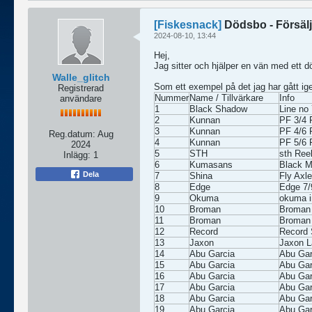
[Fiskesnack]
Dödsbo - Försälj
2024-08-10, 13:44
Hej,
Jag sitter och hjälper en vän med ett 
Walle_glitch
Som ett exempel på det jag har gått i
Registrerad
Nummer
Name / Tillvärkare
Info
användare
1
Black Shadow
Line no
2
Kunnan
PF 3/4 
3
Kunnan
PF 4/6 
Reg.datum:
Aug
4
Kunnan
PF 5/6 
2024
5
STH
sth Ree
Inlägg:
1
6
Kumasans
Black M
Dela
7
Shina
Fly Axle
8
Edge
Edge 7/
9
Okuma
okuma in
10
Broman
Broman 
11
Broman
Broman 
12
Record
Record 
13
Jaxon
Jaxon L
14
Abu Garcia
Abu Ga
15
Abu Garcia
Abu Ga
16
Abu Garcia
Abu Ga
17
Abu Garcia
Abu Ga
18
Abu Garcia
Abu Ga
19
Abu Garcia
Abu Gar