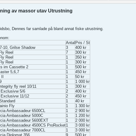
ning av massor utav Utrustning
dödsbo, Dennes far samlade på bland annat fiske utrustning.
genom:
Antal
Pris / St
 7-10, Grilse Shadow
3
400 kr
Fly Reel
7
300 kr
Fly Reel
1
350 kr
Fly Reel
1
300 kr
ls im Cassette 2
1
500 kr
aster 5,6,7
1
450 kr
 II
1
50 kr
9
1
1 000 kr
tegrity fly reel 10/11
1
300 kr
Exclusivw 5/6
2
400 kr
Exclusivw 11/12
2
450 kr
Standard
1
40 kr
ainio Fly
1
1 300 kr
rcia Ambassadeur 6500CL
1
2 900 kr
rcia Ambassadeur 5000C
1
1 200 kr
rcia Ambassadeur 5600EXT
1
2 000 kr
rcia Ambassadeur 4500CS ProRocket
1
3 000 kr
rcia Ambassadeur 7000CL
1
3 000 kr
cia Diplomat 356
9
500 kr