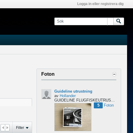
Logga in eller registrera dig
Foton
Guideline utrustning
av
Hollander
GUIDELINE FLUGFISKEUTRUSTNING – NYTT & OÖPPNAT
5
Foton
Filter