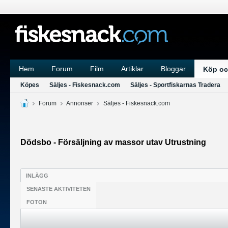
Hem
Forum
Film
Artiklar
Bloggar
Köp oc
Köpes
Säljes - Fiskesnack.com
Säljes - Sportfiskarnas Tradera
Forum
Annonser
Säljes - Fiskesnack.com
Dödsbo - Försäljning av massor utav Utrustning
INLÄGG
SENASTE AKTIVITETEN
FOTON