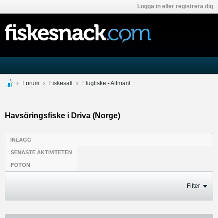
Logga in eller registrera dig
Forum
Fiskesätt
Flugfiske - Allmänt
Havsöringsfiske i Driva (Norge)
INLÄGG
SENASTE AKTIVITETEN
FOTON
Filter