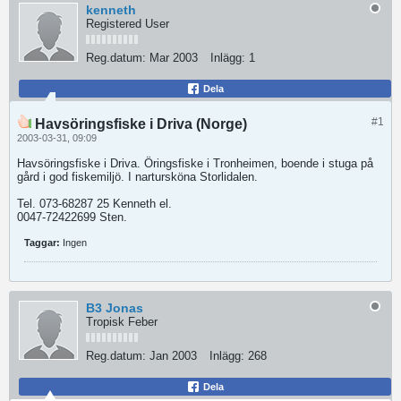
kenneth
Registered User
Reg.datum:
Mar 2003
Inlägg:
1
Dela
#1
Havsöringsfiske i Driva (Norge)
2003-03-31, 09:09
Havsöringsfiske i Driva. Öringsfiske i Tronheimen, boende i stuga på
gård i god fiskemiljö. I nartursköna Storlidalen.
Tel. 073-68287 25 Kenneth el.
0047-72422699 Sten.
Taggar:
Ingen
B3 Jonas
Tropisk Feber
Reg.datum:
Jan 2003
Inlägg:
268
Dela