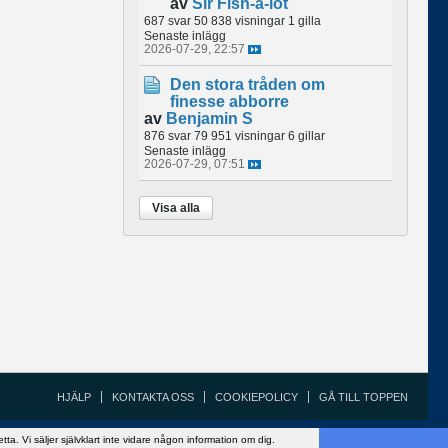
av
Sir Fish-a-lot
687 svar
50 838 visningar
1 gilla
Senaste inlägg
2026-07-29, 22:57
Den stora tråden om
finesse abborre
av
Benjamin S
876 svar
79 951 visningar
6 gillar
Senaste inlägg
2026-07-29, 07:51
Visa alla
HJÄLP
KONTAKTA OSS
COOKIEPOLICY
GÅ TILL TOPPEN
Copyright ©2002 - 2021, FiskeSnack.com. Grundad 2002 av Anders Bergman.
 Vi säljer självklart inte vidare någon information om dig.