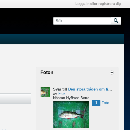
Logga in eller registrera dig
Foton
Svar till
Den stora tråden om finesse abborre
av
Flex
Nästan Hyffsad Borre...
1
Foto