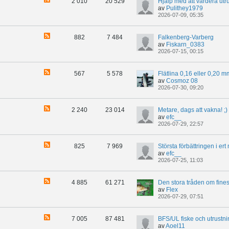
2 010
20 529
Hjälp med att värdera utr
av
Pulithey1979
2026-07-09, 05:35
882
7 484
Falkenberg-Varberg
av
Fiskarn_0383
2026-07-15, 00:15
567
5 578
av
Cosmoz 08
2026-07-30, 09:20
2 240
23 014
Metare, dags att vakna! ;)
av
efc__
2026-07-29, 22:57
825
7 969
av
efc__
2026-07-25, 11:03
4 885
61 271
Den stora tråden om fine
av
Flex
2026-07-29, 07:51
7 005
87 481
BFS/UL fiske och utrustni
av
Aoel11