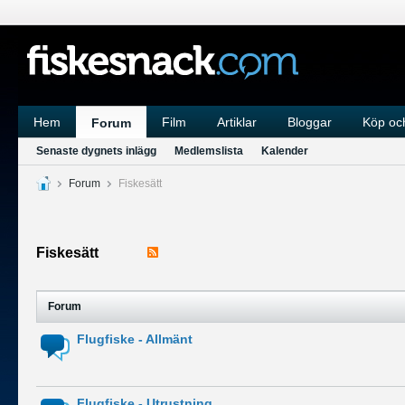
Hem
Film
Artiklar
Bloggar
Köp och
Forum
Senaste dygnets inlägg
Medlemslista
Kalender
Forum
Fiskesätt
Fiskesätt
Forum
Flugfiske - Allmänt
Flugfiske - Utrustning