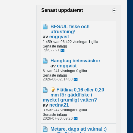
Senast uppdaterat
BFS/UL fiske och
utrustning!
av
engqvist
1 459 svar
96 422 visningar
1 gilla
Senaste inlägg
igår, 22:21
Hangbag betesväskor
av
engqvist
6 svar
241 visningar
0 gillar
Senaste inlägg
2026-08-02, 14:03
Flätlina 0,16 eller 0,20
mm för gäddfiske i
mycket grumligt vatten?
av
nedna21
3 svar
247 visningar
0 gillar
Senaste inlägg
2026-07-30, 09:20
Metare, dags att vakna! ;)