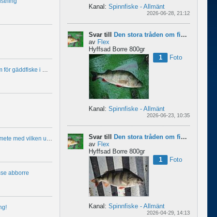
ustning
Kanal:
Spinnfiske - Allmänt
2026-06-28, 21:12
Svar till
Den stora tråden om finesse abborre
av
Flex
Hyffsad Borre 800gr
1
Foto
Flätlina 0,16 eller 0,20 mm för gäddfiske i mycket grumligt vatten?
Kanal:
Spinnfiske - Allmänt
2026-06-23, 10:35
Svar till
Den stora tråden om finesse abborre
Största förbättringen i ert mete med vilken utrustning?
av
Flex
Hyffsad Borre 800gr
1
Foto
sse abborre
Kanal:
Spinnfiske - Allmänt
ng!
2026-04-29, 14:13