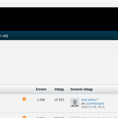
 sälj
Ämnen
Inlägg
Senaste inlägg
1 696
15 932
byta tafsar?
av
s1lvertungas
2026-07-08, 09:41