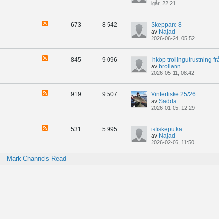
igår, 22:21
673
8 542
Skeppare 8
av
Najad
2026-06-24, 05:52
845
9 096
Inköp trollingutrustning fr
av
brollann
2026-05-11, 08:42
919
9 507
Vinterfiske 25/26
av
Sadda
2026-01-05, 12:29
531
5 995
isfiskepulka
av
Najad
2026-02-06, 11:50
Mark Channels Read