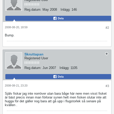
Reg.datum:
May 2008
Inlägg:
146
Dela
2008-08-20, 18:59
#2
Bump.
Skruttapan
Registered User
Reg.datum:
Jun 2007
Inlägg:
1105
Dela
2008-08-21, 23:20
#3
Själv fiskar jag inte norröver utan bara båge här nere men visst fisket
är bäst precis innan man förlorar synen helt men fisken slutar inte att
hugga för det gäller nog bara att gå upp i flugstorlek så senare på
kvällen .