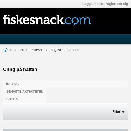
Logga in eller registrera dig
Forum
Fiskesätt
Flugfiske - Allmänt
Öring på natten
INLÄGG
SENASTE AKTIVITETEN
FOTON
Filter