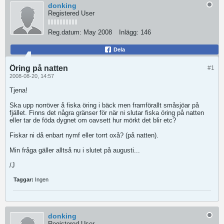
donking
Registered User
Reg.datum:
May 2008
Inlägg:
146
Dela
Öring på natten
#1
2008-08-20, 14:57
Tjena!
Ska upp norröver å fiska öring i bäck men framförallt småsjöar på
fjället. Finns det några gränser för när ni slutar fiska öring på natten
eller tar de föda dygnet om oavsett hur mörkt det blir etc?
Fiskar ni då enbart nymf eller torrt oxå? (på natten).
Min fråga gäller alltså nu i slutet på augusti...
/J
Taggar:
Ingen
donking
Registered User