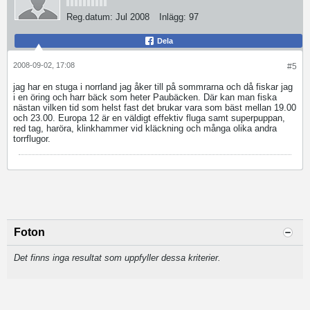
Reg.datum:
Jul 2008
Inlägg:
97
Dela
2008-09-02, 17:08
#5
jag har en stuga i norrland jag åker till på sommrarna och då fiskar jag
i en öring och harr bäck som heter Paubäcken. Där kan man fiska
nästan vilken tid som helst fast det brukar vara som bäst mellan 19.00
och 23.00. Europa 12 är en väldigt effektiv fluga samt superpuppan,
red tag, haröra, klinkhammer vid kläckning och många olika andra
torrflugor.
Foton
Det finns inga resultat som uppfyller dessa kriterier.