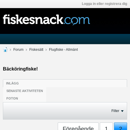
Logga in eller registrera dig
Forum
Fiskesätt
Flugfiske - Allmänt
Bäcköringfiske!
INLÄGG
SENASTE AKTIVITETEN
FOTON
Filter
Föregående
1
2