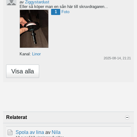
av
Ziggystardust
Eller så köper man en sån här till skruvdragaren...
1
Foto
Kanal:
Linor
2025-08-14, 21:21
Visa alla
Relaterat
Spola av lina
av
Nila