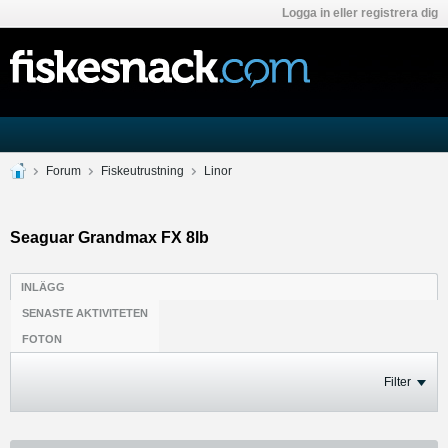
Logga in eller registrera dig
Forum
Fiskeutrustning
Linor
Seaguar Grandmax FX 8lb
INLÄGG
SENASTE AKTIVITETEN
FOTON
Filter