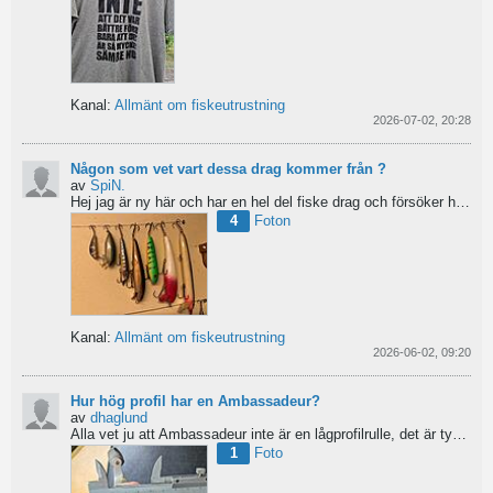
Kanal:
Allmänt om fiskeutrustning
2026-07-02, 20:28
Någon som vet vart dessa drag kommer från ?
av
SpiN.
Hej jag är ny här och har en hel del fiske drag och försöker hitta information från vart dom kommer...
4
Foton
Kanal:
Allmänt om fiskeutrustning
2026-06-02, 09:20
Hur hög profil har en Ambassadeur?
av
dhaglund
Alla vet ju att Ambassadeur inte är en lågprofilrulle, det är tydligt. Men hur hög profil har de egentligen?...
1
Foto