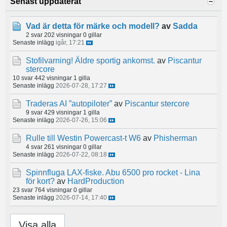
Senast uppdaterat
Vad är detta för märke och modell?
av
Sadda
2 svar
202 visningar
0 gillar
Senaste inlägg
igår, 17:21
Stofilvarning! Äldre sportig ankomst.
av
Piscantur
stercore
10 svar
442 visningar
1 gilla
Senaste inlägg
2026-07-28, 17:27
Traderas AI ”autopiloter”
av
Piscantur stercore
9 svar
429 visningar
1 gilla
Senaste inlägg
2026-07-26, 15:06
Rulle till Westin Powercast-t W6
av
Phisherman
4 svar
261 visningar
0 gillar
Senaste inlägg
2026-07-22, 08:18
Spinnfluga LAX-fiske. Abu 6500 pro rocket - Lina
för kort?
av
HardProduction
23 svar
764 visningar
0 gillar
Senaste inlägg
2026-07-14, 17:40
Visa alla