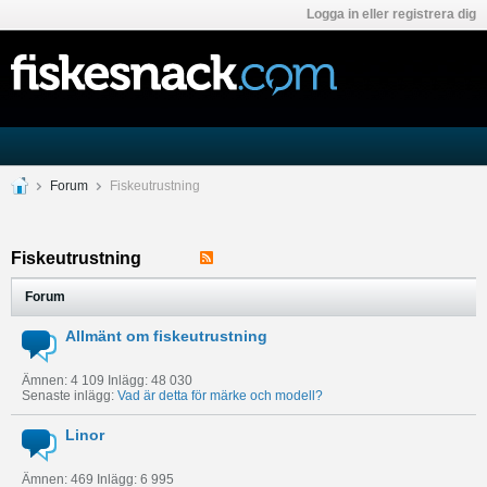
Logga in eller registrera dig
Forum
Fiskeutrustning
Fiskeutrustning
Forum
Allmänt om fiskeutrustning
Ämnen: 4 109 Inlägg: 48 030
Senaste inlägg:
Vad är detta för märke och modell?
Linor
Ämnen: 469 Inlägg: 6 995