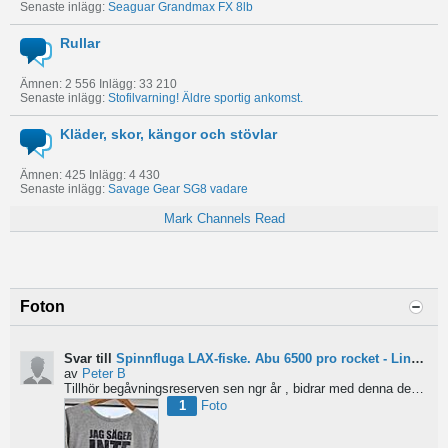
Senaste inlägg:
Seaguar Grandmax FX 8lb
Rullar
Ämnen: 2 556 Inlägg: 33 210
Senaste inlägg:
Stofilvarning! Äldre sportig ankomst.
Kläder, skor, kängor och stövlar
Ämnen: 425 Inlägg: 4 430
Senaste inlägg:
Savage Gear SG8 vadare
Mark Channels Read
Foton
Svar till
Spinnfluga LAX-fiske. Abu 6500 pro rocket - Lina för kort?
av
Peter B
Tillhör begåvningsreserven sen ngr år , bidrar med denna devis.
Pe
1
Foto