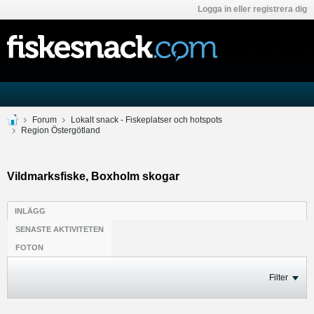
Logga in eller registrera dig
Forum
Lokalt snack - Fiskeplatser och hotspots
Region Östergötland
Vildmarksfiske, Boxholm skogar
INLÄGG
SENASTE AKTIVITETEN
FOTON
Filter