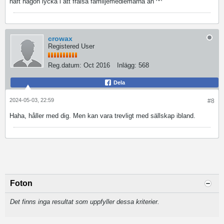
haft någon lycka i att frälsa familjemedlemarna än ^^
crowax
Registered User
Reg.datum:
Oct 2016
Inlägg:
568
Dela
2024-05-03, 22:59
#8
Haha, håller med dig. Men kan vara trevligt med sällskap ibland.
Foton
Det finns inga resultat som uppfyller dessa kriterier.