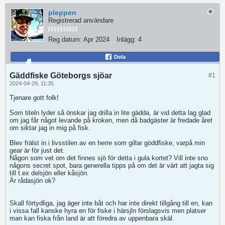
pleppen
Registrerad användare
Reg.datum:
Apr 2024
Inlägg:
4
Dela
Gäddfiske Göteborgs sjöar
#1
2024-04-29, 11:35
Tjenare gott folk!
Som titeln lyder så önskar jag drilla in lite gädda, är vid detta lag glad
om jag får något levande på kroken, men då badgäster är fredade året
om siktar jag in mig på fisk.
Blev frälst in i livsstilen av en herre som gillar göddfiske, varpå min
gear är för just det.
Någon som vet om det finnes sjö för detta i gula kortet? Vill inte sno
någons secret spot, bara generella tipps på om det är värt att jagta sig
till t.ex delsjön eller kåsjön.
Är rådasjön ok?
Skall förtydliga, jag äger inte båt och har inte direkt tillgång till en, kan
i vissa fall kanske hyra en för fiske i härsjln förslagsvis men platser
man kan fiska från land är att föredra av uppenbara skäl.