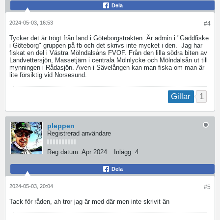
Dela
2024-05-03, 16:53
#4
Tycker det är trögt från land i Göteborgstrakten. Är admin i "Gäddfiske
i Göteborg" gruppen på fb och det skrivs inte mycket i den.
Jag har
fiskat en del i Västra Mölndalsåns FVOF. Från den lilla södra biten av
Landvettersjön, Massetjärn i centrala Mölnlycke och Mölndalsån ut till
mynningen i Rådasjön. Även i Sävelången kan man fiska om man är
lite försiktig vid Norsesund.
1
Gillar
pleppen
Registrerad användare
Reg.datum:
Apr 2024
Inlägg:
4
Dela
2024-05-03, 20:04
#5
Tack för råden, ah tror jag är med där men inte skrivit än