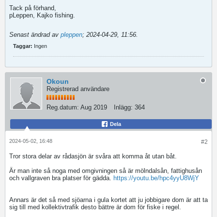
Tack på förhand,
pLeppen, Kajko fishing.
Senast ändrad av
pleppen
;
2024-04-29, 11:56
.
Taggar:
Ingen
Okoun
Registrerad användare
Reg.datum:
Aug 2019
Inlägg:
364
Dela
2024-05-02, 16:48
#2
Tror stora delar av rådasjön är svåra att komma åt utan båt.
Är man inte så noga med omgivningen så är mölndalsån, fattighusån
och vallgraven bra platser för gädda.
https://youtu.be/hpc4yyU8WjY
Annars är det så med sjöarna i gula kortet att ju jobbigare dom är att ta
sig till med kollektivtrafik desto bättre är dom för fiske i regel.