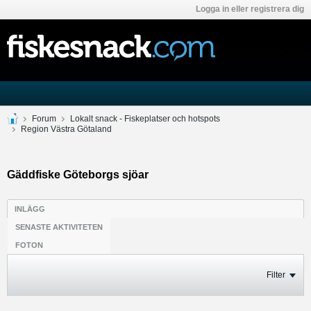
Logga in eller registrera dig
Forum
Lokalt snack - Fiskeplatser och hotspots
Region Västra Götaland
Gäddfiske Göteborgs sjöar
INLÄGG
SENASTE AKTIVITETEN
FOTON
Filter