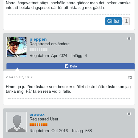
Norra långevattnet sägs innehålla stora gäddor men det lockar kanske
inte att betala dagspriset där för att rikta sig mot gädda.
1
Gillar
pleppen
Registrerad användare
Reg.datum:
Apr 2024
Inlägg:
4
Dela
2024-05-02, 18:58
#3
Hmm, ja ju färre fiskare som besöker stället desto bättre fiske kan jag
tänka mig, Får ta en resa vid tillfälle.
crowax
Registered User
Reg.datum:
Oct 2016
Inlägg:
568