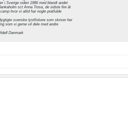
dder i Sverige siden 1986 med blandt andet
blankaholm sct Anna Trosa, de sidste fire år
g camp hvor vi altid har nogle pratfulde
 dygtigte svenske lystfiskere som skriver her
ing som vi gerne vil dele med andre
Widell Danmark