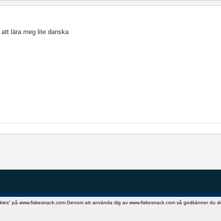
 att lära meg lite danska
okies” på www.fiskesnack.com.Genom att använda dig av www.fiskesnack.com så godkänner du detta.