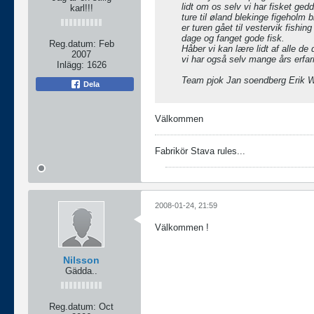
lidt om os selv vi har fisket ge
karl!!!
ture til øland blekinge figeholm 
er turen gået til vestervik fishin
dage og fanget gode fisk.
Reg.datum:
Feb
Håber vi kan lære lidt af alle de
2007
vi har også selv mange års erfar
Inlägg:
1626
Team pjok Jan soendberg Erik 
Dela
Välkommen
Fabrikör Stava rules...
2008-01-24, 21:59
Välkommen !
Nilsson
Gädda..
Reg.datum:
Oct