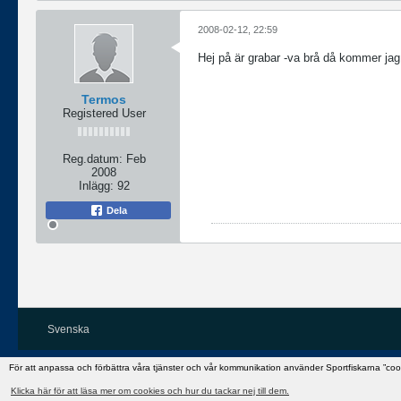
2008-02-12, 22:59
Hej på är grabar -va brå då kommer jag
Termos
Registered User
Reg.datum:
Feb
2008
Inlägg:
92
Dela
Svenska
För att anpassa och förbättra våra tjänster och vår kommunikation använder Sportfiskarna ”co
Klicka här för att läsa mer om cookies och hur du tackar nej till dem.