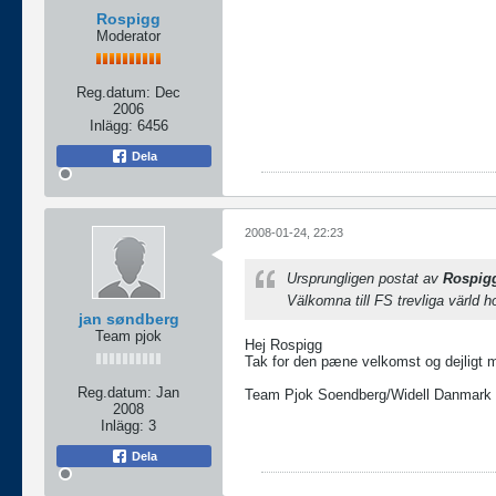
Rospigg
Moderator
Reg.datum:
Dec
2006
Inlägg:
6456
Dela
2008-01-24, 22:23
Ursprungligen postat av
Rospig
Välkomna till FS trevliga värld 
jan søndberg
Team pjok
Hej Rospigg
Tak for den pæne velkomst og dejligt 
Reg.datum:
Jan
Team Pjok Soendberg/Widell Danmark
2008
Inlägg:
3
Dela