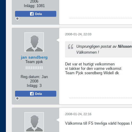
2006
Inlägg:
1081
Dela
2008-01-24, 22:03
Ursprungligen postat av
Nilsson
Välkommen !
jan søndberg
Team pjok
Det var et hurtigt velkommen
vi takker for den varme velkomst
Team Pjok soendberg Widell dk
Reg.datum:
Jan
2008
Inlägg:
3
Dela
2008-01-24, 22:16
Välkomna till FS trevliga värld hoppas 