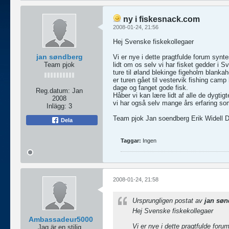
ny i fiskesnack.com
2008-01-24, 21:56
Hej Svenske fiskekollegaer
jan søndberg
Vi er nye i dette pragtfulde forum synt
Team pjok
lidt om os selv vi har fisket gedder i 
ture til øland blekinge figeholm blanka
er turen gået til vestervik fishing camp 
dage og fanget gode fisk.
Reg.datum:
Jan
Håber vi kan lære lidt af alle de dygtig
2008
vi har også selv mange års erfaring so
Inlägg:
3
Team pjok Jan soendberg Erik Widell 
Dela
Taggar:
Ingen
2008-01-24, 21:58
Ursprungligen postat av
jan søn
Hej Svenske fiskekollegaer
Ambassadeur5000
Vi er nye i dette pragtfulde for
Jag är en stilig