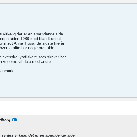
es virkelig det er en spændende side
Sverige siden 1986 med blandt andet
holm sct Anna Trosa, de sidste fire år
hvor vi altid har nogle pratfulde
te svenske lystfiskere som skriver her
m vi gerne vil dele med andre
Danmark
dberg
um syntes virkelig det er en spændende side