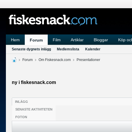
Hem
Film
Artiklar
Bloggar
Köp och
Forum
Senaste dygnets inlägg
Medlemslista
Kalender
Forum
Om Fiskesnack.com
Presentationer
ny i fiskesnack.com
INLÄGG
SENASTE AKTIVITETEN
FOTON