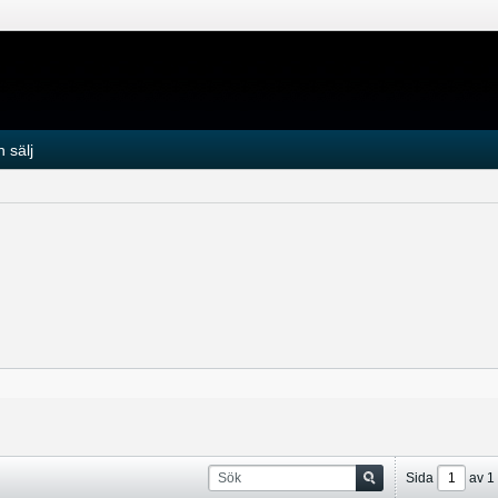
 sälj
Sida
av
1