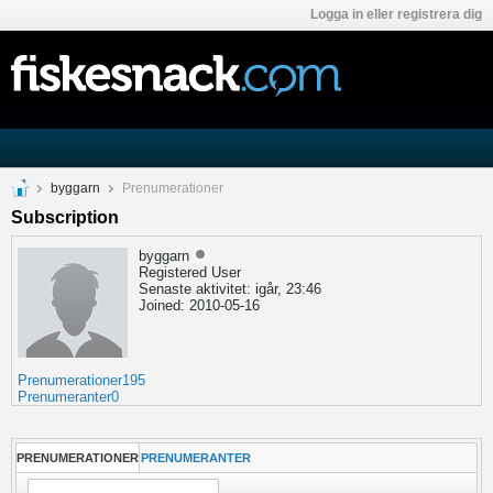
Logga in eller registrera dig
byggarn
Prenumerationer
Subscription
byggarn
Registered User
Senaste aktivitet: igår, 23:46
Joined: 2010-05-16
Prenumerationer
195
Prenumeranter
0
PRENUMERATIONER
PRENUMERANTER