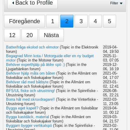
Back to Profile
Filter
Föregående
1
2
3
4
5
12
20
Nästa
Batterifråga ekolod och elmotor
(Topic in the
Elektronik
2019-04-
forum)
04, 19:50
Begagnad Minn kota / Motorguide eller en ny budget
2025-11-
motor
(Topic in the
Motorer
forum)
03, 07:05
Behöver experthjälp på äldre spö :)
(Topic in the
2019-12-
Ljugarbänken
forum)
06, 16:19
Behöver hjälp måla om båten
(Topic in the
Allmänt om
2021-05-
fiskebåtar och fiskekajaker
forum)
04, 17:07
Behöver råd med båtbyte
(Topic in the
Allmänt om
2023-01-
fiskebåtar och fiskekajaker
forum)
02, 12:41
BFS/UL fiske och utrustning!
(Topic in the
Spinnfiske -
2026-08-
Utrustning
forum)
05, 22:21
Borra hål med skruvdragare!!
(Topic in the
Vinterfiske -
2022-03-
Utrustning
forum)
11, 23:05
Bygga eget kapell?
(Topic in the
Allmänt om fiskebåtar
2019-04-
och fiskekajaker
forum)
10, 00:12
Bygga kastdäck, material
(Topic in the
Allmänt om
2019-03-
fiskebåtar och fiskekajaker
forum)
04, 21:57
Byggarn bygger vertikalspö
(Topic in the
Spinnfiske -
2023-02-
Utrustning
forum)
05, 11:06