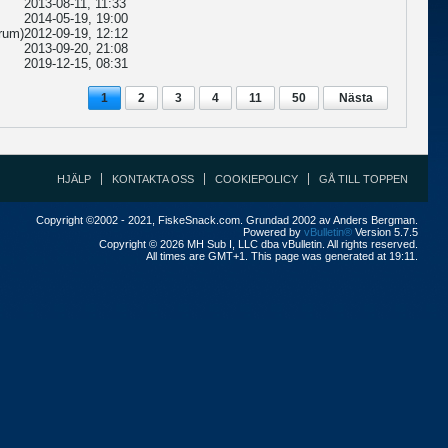
2013-08-11, 11:33
2014-05-19, 19:00
rum)
2012-09-19, 12:12
2013-09-20, 21:08
2019-12-15, 08:31
1
2
3
4
11
50
Nästa
HJÄLP
KONTAKTA OSS
COOKIEPOLICY
GÅ TILL TOPPEN
Copyright ©2002 - 2021, FiskeSnack.com. Grundad 2002 av Anders Bergman.
Powered by
vBulletin®
Version 5.7.5
Copyright © 2026 MH Sub I, LLC dba vBulletin. All rights reserved.
All times are GMT+1. This page was generated at 19:11.