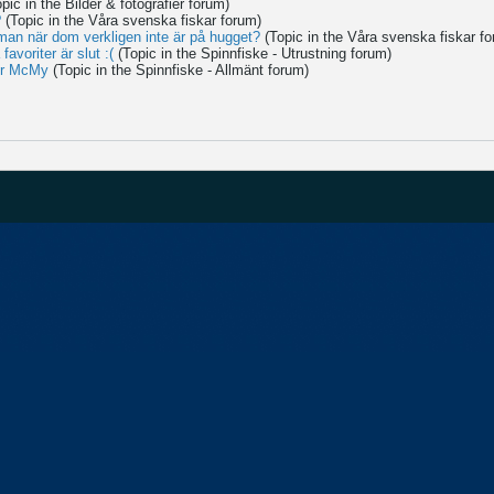
opic in the
Bilder & fotografier
forum)
?
(Topic in the
Våra svenska fiskar
forum)
man när dom verkligen inte är på hugget?
(Topic in the
Våra svenska fiskar
fo
favoriter är slut :(
(Topic in the
Spinnfiske - Utrustning
forum)
er McMy
(Topic in the
Spinnfiske - Allmänt
forum)