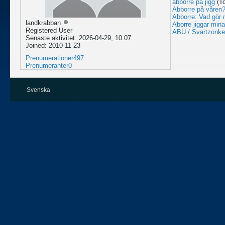
abborre på jigg
(T
Abborre på våren
Abborre: Vad gör 
landkrabban
Aborre jiggar mina 
Registered User
ABU / Svartzonk
Senaste aktivitet: 2026-04-29, 10:07
Joined: 2010-11-23
Prenumerationer
497
Prenumeranter
0
Svenska