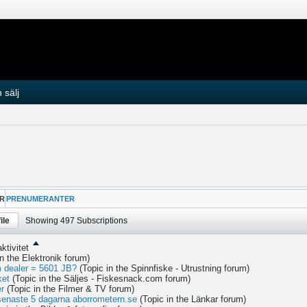
 sälj
R
PRENUMERANTER
ile
Showing
497
Subscriptions
ktivitet
in the
Elektronik
forum)
 dealer = 5601 JB?
(Topic in the
Spinnfiske - Utrustning
forum)
ket
(Topic in the
Säljes - Fiskesnack.com
forum)
er
(Topic in the
Filmer & TV
forum)
 senaste 5 dagarna aborrometern.se
(Topic in the
Länkar
forum)