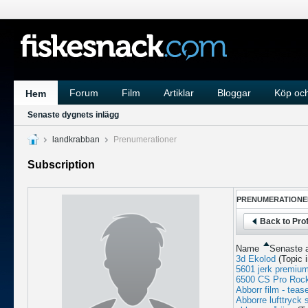
Forum
Film
Artiklar
Bloggar
Köp och
Hem
Senaste dygnets inlägg
landkrabban
Prenumerationer
Subscription
PRENUMERATIONE
Back to Prof
Name
Senaste a
3d Ekolod
(Topic 
5601 jerk premium
6500 CS Pro Roc
Abborr film - teas
Abborre lufttryck