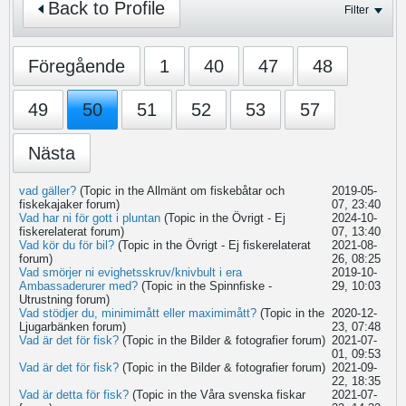
Back to Profile
Filter
Föregående
1
40
47
48
49
50
51
52
53
57
Nästa
vad gäller?
(Topic in the
Allmänt om fiskebåtar och
2019-05-
fiskekajaker
forum)
07, 23:40
Vad har ni för gott i pluntan
(Topic in the
Övrigt - Ej
2024-10-
fiskerelaterat
forum)
07, 13:40
Vad kör du för bil?
(Topic in the
Övrigt - Ej fiskerelaterat
2021-08-
forum)
26, 08:25
Vad smörjer ni evighetsskruv/knivbult i era
2019-10-
Ambassaderurer med?
(Topic in the
Spinnfiske -
29, 10:03
Utrustning
forum)
Vad stödjer du, minimimått eller maximimått?
(Topic in the
2020-12-
Ljugarbänken
forum)
23, 07:48
Vad är det för fisk?
(Topic in the
Bilder & fotografier
forum)
2021-07-
01, 09:53
Vad är det för fisk?
(Topic in the
Bilder & fotografier
forum)
2021-09-
22, 18:35
Vad är detta för fisk?
(Topic in the
Våra svenska fiskar
2021-07-