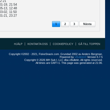
22:21
01-19, 21:54
05-13, 12:48
03-02, 11:50
01-21, 23:27
1
2
3
Nästa
HJÄLP
KONTAKTA OSS
COOKIEPOLICY
GÅ TILL TOPPEN
Copyright ©2002 - 2021, FiskeSnack.com. Grundad 2002 av Anders Bergman.
Powered by
vBulletin®
Version 5.7.5
Copyright © 2026 MH Sub I, LLC dba vBulletin. All rights reserved.
All times are GMT+1. This page was generated at 21:06.