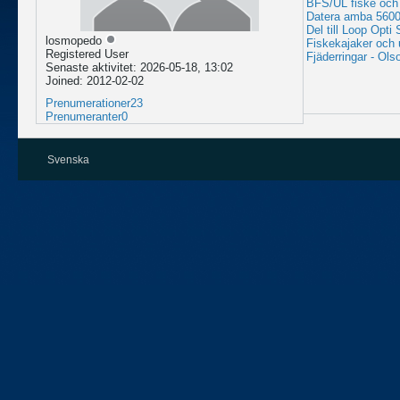
BFS/UL fiske och 
Datera amba 5600
Del till Loop Opti
losmopedo
Fiskekajaker och 
Registered User
Fjäderringar - Ols
Senaste aktivitet: 2026-05-18, 13:02
Joined: 2012-02-02
Prenumerationer
23
Prenumeranter
0
Svenska