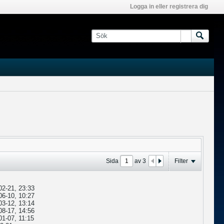
Logga in eller registrera dig
Sida
av
3
Filter
02-21, 23:33
06-10, 10:27
03-12, 13:14
08-17, 14:56
01-07, 11:15