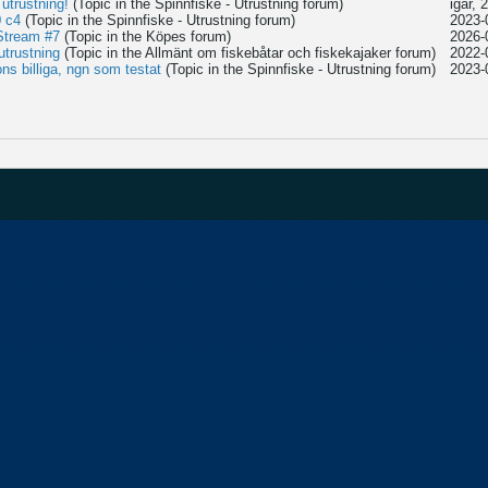
utrustning!
(Topic in the
Spinnfiske - Utrustning
forum)
igår, 
 c4
(Topic in the
Spinnfiske - Utrustning
forum)
2023-
 Stream #7
(Topic in the
Köpes
forum)
2026-
utrustning
(Topic in the
Allmänt om fiskebåtar och fiskekajaker
forum)
2022-
ons billiga, ngn som testat
(Topic in the
Spinnfiske - Utrustning
forum)
2023-