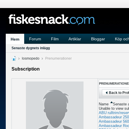
Forum
Film
Artiklar
Bloggar
Köp och
Hem
Senaste dygnets inlägg
losmopedo
Prenumerationer
Subscription
PRENUMERATIONE
Back to Prof
Name
Senaste a
Unable to view su
ABU rulltrim/reserv
Ambassadeur 25
Ambassadeur 5600 D
Ambassadeur Rock