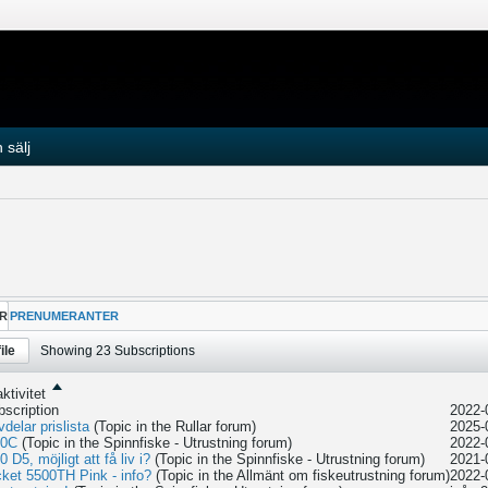
 sälj
R
PRENUMERANTER
ile
Showing
23
Subscriptions
ktivitet
bscription
2022-
delar prislista
(Topic in the
Rullar
forum)
2025-
00C
(Topic in the
Spinnfiske - Utrustning
forum)
2022-
5, möjligt att få liv i?
(Topic in the
Spinnfiske - Utrustning
forum)
2021-
et 5500TH Pink - info?
(Topic in the
Allmänt om fiskeutrustning
forum)
2022-