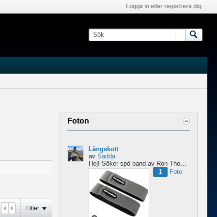
Logga in eller registrera dig
Foton
Långskott
av
Sadda
Hej!
Söker spö band av Ron Thompson. Är de bara i hyfsat skick så köper jag gärna ett par....
1
Foto
Filter