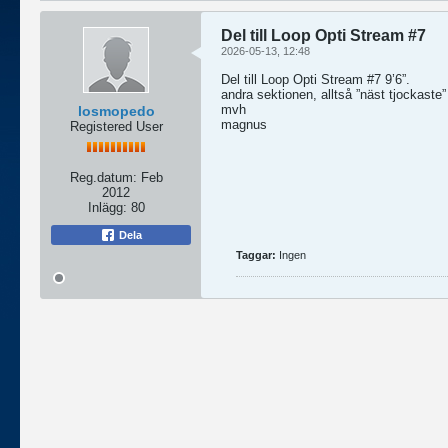
Del till Loop Opti Stream #7
2026-05-13, 12:48
Del till Loop Opti Stream #7 9’6”.
andra sektionen, alltså ”näst tjockaste
mvh
losmopedo
magnus
Registered User
Reg.datum:
Feb
2012
Inlägg:
80
Dela
Taggar:
Ingen