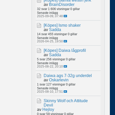
[Köpes]
Gamla westin jerk
av
BrainDisorder
32 svar
1 606 visningar
0 gillar
Senaste inlägg
2025-09-09, 07:48
[Köpes]
Ismo shaker
av
Sadda
14 svar
455 visningar
0 gillar
Senaste inlägg
2026-04-25, 19:50
[Köpes]
Daiwa lågprofil
av
Sadda
5 svar
256 visningar
0 gillar
Senaste inlägg
2025-08-22, 20:10
Daiwa ags 7-32g underdel
av
Oskarlevin
1 svar
127 visningar
0 gillar
Senaste inlägg
2025-08-10, 17:51
Skinny Wolf och Attitude
Devil
av
Hejloy
0 svar
59 visningar
0 gillar