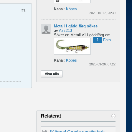
Kanal:
Köpes
#1
2025-10-17, 20:39
Mctail i gädd färg sökes
av
Azz213
Söker en Mctail v1 i gäddfärg om någon har en sådan?...
1
Foto
Kanal:
Köpes
2025-09-26, 07:22
Visa alla
Relaterat