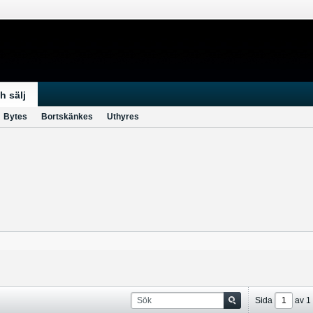
h sälj
Bytes
Bortskänkes
Uthyres
Sida
av
1