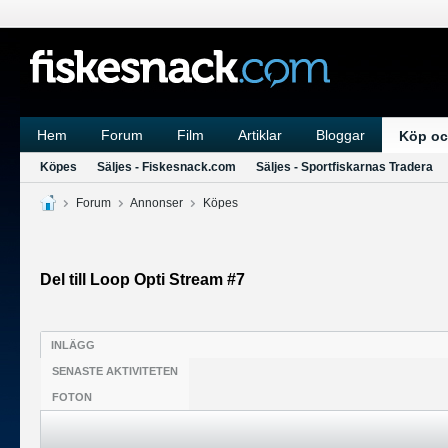
Hem
Forum
Film
Artiklar
Bloggar
Köp oc
Köpes
Säljes - Fiskesnack.com
Säljes - Sportfiskarnas Tradera
Forum
Annonser
Köpes
Del till Loop Opti Stream #7
INLÄGG
SENASTE AKTIVITETEN
FOTON