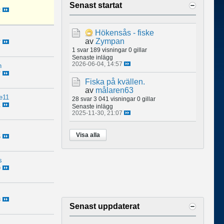
Senast startat
2
Hökensås - fiske
av
Zympan
7
1 svar
189 visningar
0 gillar
Senaste inlägg
2026-06-04, 14:57
n
7
Fiska på kvällen.
av
målaren63
le11
28 svar
3 041 visningar
0 gillar
1
Senaste inlägg
2025-11-30, 21:07
Visa alla
5
s
9
8
Senast uppdaterat