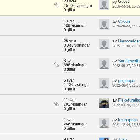
23 svar
by Guest
15 739 visningar
2016-04-24, 15:5
0 gillar
1 svar
av
Okoun
189 visningar
2026-06-04, 14:5
0 gillar
28 svar
av
HarpoonMa
3 041 visningar
2025-11-30, 21:0
0 gillar
8 svar
av
Snufflewaff
696 visningar
2022-09-27, 20:5
8 gillar
5 svar
av
grisjaeger
1 136 visningar
2022-06-07, 21:5
0 gillar
11 svar
av
Fiskefuralle
701 visningar
2022-03-20, 11:2
0 gillar
1 svar
av
losmopedo
266 visningar
2021-12-04, 16:5
0 gillar
9 svar
av
TiSo