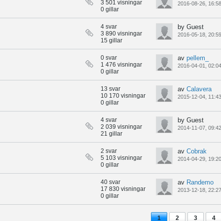
3 501 visningar
2016-08-26, 16:5
0 gillar
4 svar
by Guest
3 890 visningar
2016-05-18, 20:5
15 gillar
0 svar
av
pellem_
1 476 visningar
2016-04-01, 02:0
0 gillar
13 svar
av
Calavera
10 170 visningar
2015-12-04, 11:4
0 gillar
4 svar
by Guest
2 039 visningar
2014-11-07, 09:4
21 gillar
2 svar
av
Cobrak
5 103 visningar
2014-04-29, 19:2
0 gillar
40 svar
av
Randemo
17 830 visningar
2013-12-18, 22:2
0 gillar
1
2
3
4