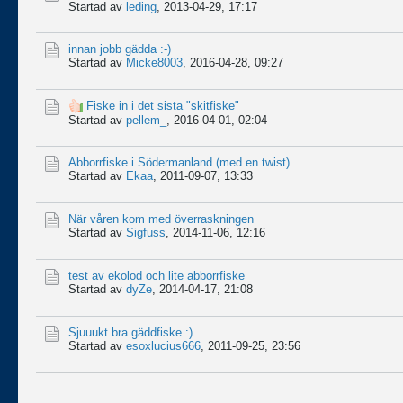
Startad av
leding
,
2013-04-29, 17:17
innan jobb gädda :-)
Startad av
Micke8003
,
2016-04-28, 09:27
Fiske in i det sista "skitfiske"
Startad av
pellem_
,
2016-04-01, 02:04
Abborrfiske i Södermanland (med en twist)
Startad av
Ekaa
,
2011-09-07, 13:33
När våren kom med överraskningen
Startad av
Sigfuss
,
2014-11-06, 12:16
test av ekolod och lite abborrfiske
Startad av
dyZe
,
2014-04-17, 21:08
Sjuuukt bra gäddfiske :)
Startad av
esoxlucius666
,
2011-09-25, 23:56