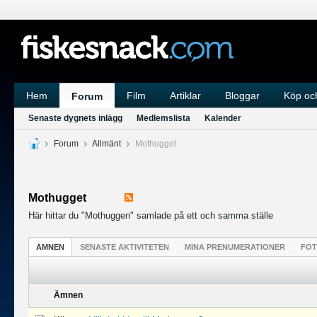
Hem
Film
Artiklar
Bloggar
Köp och
Forum
Senaste dygnets inlägg
Medlemslista
Kalender
Forum
Allmänt
Mothugget
Mothugget
Här hittar du "Mothuggen" samlade på ett och samma ställe
ÄMNEN
SENASTE AKTIVITETEN
MINA PRENUMERATIONER
FO
Ämnen