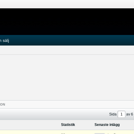
 sälj
TON
Sida
av
6
Statistik
Senaste inlägg