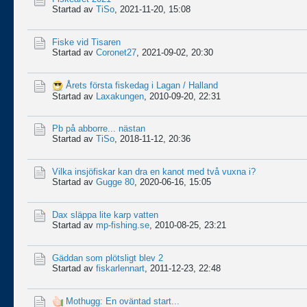
Startad av
TiSo
,
2021-11-20, 15:08
Fiske vid Tisaren
Startad av
Coronet27
,
2021-09-02, 20:30
Årets första fiskedag i Lagan / Halland
Startad av
Laxakungen
,
2010-09-20, 22:31
Pb på abborre... nästan
Startad av
TiSo
,
2018-11-12, 20:36
Vilka insjöfiskar kan dra en kanot med två vuxna i?
Startad av
Gugge 80
,
2020-06-16, 15:05
Dax släppa lite karp vatten
Startad av
mp-fishing.se
,
2010-08-25, 23:21
Gäddan som plötsligt blev 2
Startad av
fiskarlennart
,
2011-12-23, 22:48
Mothugg: En oväntad start...