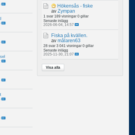
8
Hökensås - fiske
av
Zympan
1 svar
189 visningar
0 gillar
d
Senaste inlägg
0
2026-06-04, 14:57
Fiska på kvällen.
av
målaren63
9
28 svar
3 041 visningar
0 gillar
Senaste inlägg
2025-11-30, 21:07
sel
2
Visa alla
4
t
8
9