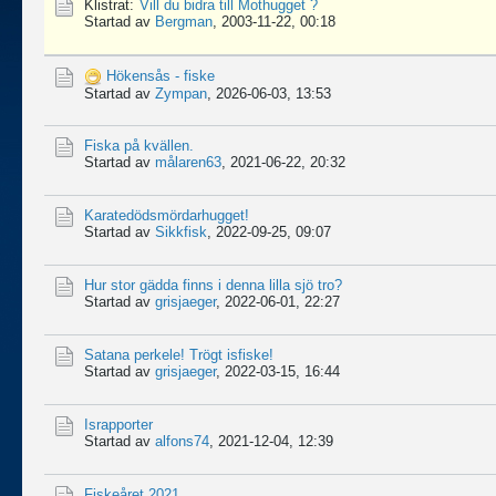
Klistrat:
Vill du bidra till Mothugget ?
Startad av
Bergman
,
2003-11-22, 00:18
Hökensås - fiske
Startad av
Zympan
,
2026-06-03, 13:53
Fiska på kvällen.
Startad av
målaren63
,
2021-06-22, 20:32
Karatedödsmördarhugget!
Startad av
Sikkfisk
,
2022-09-25, 09:07
Hur stor gädda finns i denna lilla sjö tro?
Startad av
grisjaeger
,
2022-06-01, 22:27
Satana perkele! Trögt isfiske!
Startad av
grisjaeger
,
2022-03-15, 16:44
Israpporter
Startad av
alfons74
,
2021-12-04, 12:39
Fiskeåret 2021