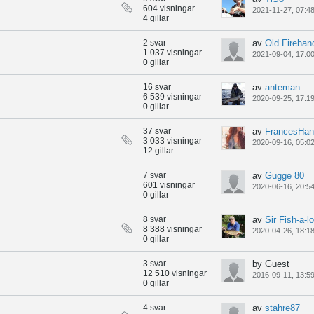
604 visningar
2021-11-27, 07:4
4 gillar
2 svar
av
Old Firehan
1 037 visningar
2021-09-04, 17:0
0 gillar
16 svar
av
anteman
6 539 visningar
2020-09-25, 17:1
0 gillar
37 svar
av
FrancesHan
3 033 visningar
2020-09-16, 05:0
12 gillar
7 svar
av
Gugge 80
601 visningar
2020-06-16, 20:5
0 gillar
8 svar
av
Sir Fish-a-lo
8 388 visningar
2020-04-26, 18:1
0 gillar
3 svar
by Guest
12 510 visningar
2016-09-11, 13:5
0 gillar
4 svar
av
stahre87