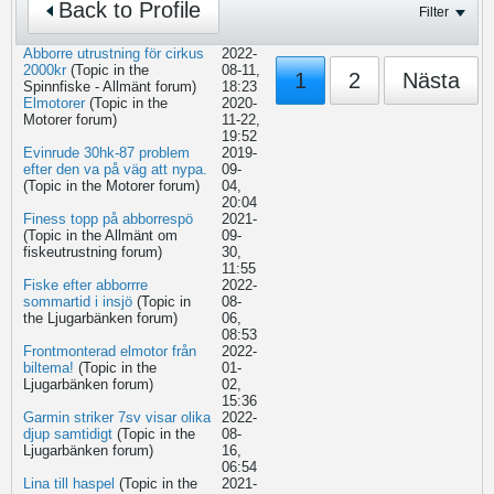
Back to Profile
Filter
Abborre utrustning för cirkus
2022-
2000kr
(Topic in the
08-11,
1
2
Nästa
Spinnfiske - Allmänt
forum)
18:23
Elmotorer
(Topic in the
2020-
Motorer
forum)
11-22,
19:52
Evinrude 30hk-87 problem
2019-
efter den va på väg att nypa.
09-
(Topic in the
Motorer
forum)
04,
20:04
Finess topp på abborrespö
2021-
(Topic in the
Allmänt om
09-
fiskeutrustning
forum)
30,
11:55
Fiske efter abborrre
2022-
sommartid i insjö
(Topic in
08-
the
Ljugarbänken
forum)
06,
08:53
Frontmonterad elmotor från
2022-
biltema!
(Topic in the
01-
Ljugarbänken
forum)
02,
15:36
Garmin striker 7sv visar olika
2022-
djup samtidigt
(Topic in the
08-
Ljugarbänken
forum)
16,
06:54
Lina till haspel
(Topic in the
2021-