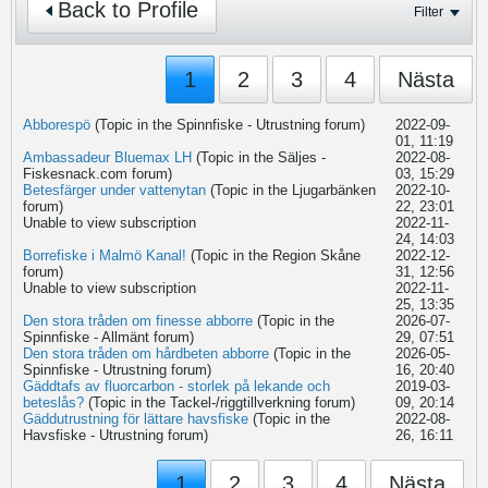
Back to Profile
Filter
1
2
3
4
Nästa
Abborespö
(Topic in the
Spinnfiske - Utrustning
forum)
2022-09-
01, 11:19
Ambassadeur Bluemax LH
(Topic in the
Säljes -
2022-08-
Fiskesnack.com
forum)
03, 15:29
Betesfärger under vattenytan
(Topic in the
Ljugarbänken
2022-10-
forum)
22, 23:01
Unable to view subscription
2022-11-
24, 14:03
Borrefiske i Malmö Kanal!
(Topic in the
Region Skåne
2022-12-
forum)
31, 12:56
Unable to view subscription
2022-11-
25, 13:35
Den stora tråden om finesse abborre
(Topic in the
2026-07-
Spinnfiske - Allmänt
forum)
29, 07:51
Den stora tråden om hårdbeten abborre
(Topic in the
2026-05-
Spinnfiske - Utrustning
forum)
16, 20:40
Gäddtafs av fluorcarbon - storlek på lekande och
2019-03-
beteslås?
(Topic in the
Tackel-/riggtillverkning
forum)
09, 20:14
Gäddutrustning för lättare havsfiske
(Topic in the
2022-08-
Havsfiske - Utrustning
forum)
26, 16:11
1
2
3
4
Nästa