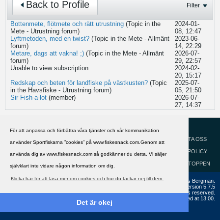
Back to Profile
Filter
Bottenmete, flötmete och rätt utrustning
(Topic in the
2024-01-
Mete - Utrustning
forum)
08, 12:47
Lyftmetoden, med en twist?
(Topic in the
Mete - Allmänt
2023-06-
forum)
14, 22:29
Metare, dags att vakna! ;)
(Topic in the
Mete - Allmänt
2026-07-
forum)
29, 22:57
Unable to view subscription
2024-02-
20, 15:17
Redskap och beten för landfiske på västkusten?
(Topic
2025-07-
in the
Havsfiske - Utrustning
forum)
05, 21:50
Sir Fish-a-lot
(member)
2026-07-
27, 14:37
HJÄLP
Svenska
För att anpassa och förbättra våra tjänster och vår kommunikation
KONTAKTA OSS
använder Sportfiskarna ”cookies” på www.fiskesnack.com.Genom att
COOKIEPOLICY
använda dig av www.fiskesnack.com så godkänner du detta. Vi säljer
GÅ TILL TOPPEN
självklart inte vidare någon information om dig.
Klicka här för att läsa mer om cookies och hur du tackar nej till dem.
Copyright ©2002 - 2021, FiskeSnack.com. Grundad 2002 av Anders Bergman.
Powered by
vBulletin®
Version 5.7.5
Copyright © 2026 MH Sub I, LLC dba vBulletin. All rights reserved.
All times are GMT+1. This page was generated at 13:00.
Det är okej