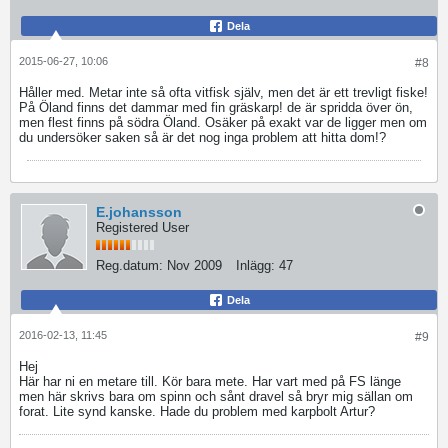
Dela
2015-06-27, 10:06
#8
Håller med. Metar inte så ofta vitfisk själv, men det är ett trevligt fiske!
På Öland finns det dammar med fin gräskarp! de är spridda över ön,
men flest finns på södra Öland. Osäker på exakt var de ligger men om
du undersöker saken så är det nog inga problem att hitta dom!?
E.johansson
Registered User
Reg.datum:
Nov 2009
Inlägg:
47
Dela
2016-02-13, 11:45
#9
Hej
Här har ni en metare till. Kör bara mete. Har vart med på FS länge
men här skrivs bara om spinn och sånt dravel så bryr mig sällan om
forat. Lite synd kanske. Hade du problem med karpbolt Artur?