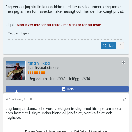
Jag vet att jag skulle kunna bidra med lite trevliga trådar kring mete
men jag är i en formsvacka fiskemässigt och har det lite körigt privat.
sigpic
Man lever inte för att fiska - man fiskar för att leva!
Taggar:
Ingen
1
Gillar
tintin_jkpg
har fiskeabstinens
Reg.datum:
Jun 2007
Inlägg:
2594
Dela
2015-06-26, 15:18
#2
Jag bumpar denna, det vore verkligen trevligt med lite tips om mete
som kommer i skymundan bland all jerkfiske, vertikalfiske och
flugfiske.
Fotograferar och fiskar mycket runt Jönköping, främst gädda