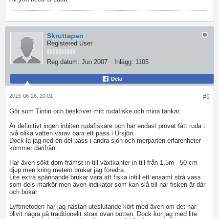
Skruttapan
Registered User
Reg.datum:
Jun 2007
Inlägg:
1105
Dela
2015-06-26, 20:01
#6
Gör som Tintin och beskriver mitt rudafiske och mina tankar.
Är definitivt ingen inbiten rudafiskare och har endast prövat fått ruda i
två olika vatten varav bara ett pass i Ursjön.
Dock la jag ned en del pass i andra sjön och merparten erfarenheter
kommer därifrån.
Har även sökt dom främst in till växtkanter in till från 1,5m - 50 cm
djup men kring metern brukar jag föredra.
Lite extra spännande brukar vara att fiska intill ett ensamt strå vass
som dels markör men även indikator som kan slå till när fisken är där
och bökar.
Lyftmetoden har jag nästan uteslutande kört med även om det har
blivit några på traditionellt strax ovan botten. Dock kör jag med lite