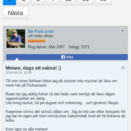
Nästa
Sir Fish-a-lot
vill meta oftare
Reg.datum:
Mar 2007
Inlägg:
5371
Dela
Metare, dags att vakna! ;)
#1
2015-06-24, 10:36
Till min stora förfäran hittar jag på sistone inte mycket att läsa om
mete här på Fiskesnack..
Ruda har jag aldrig fiskat så det hade varit trevligt att läsa någon
rapport/artikel om detta.
Lite kring tackel, tid på dygnet och mäskning... och givetvis fångst.
Karpmete skrivs det också sällan om. Jag är inte ute efter hotspots för
jag har en egen pöl men misslyckas katastrofalt med att få fiskarna att
bolta.
Kom igen nu alla metare!