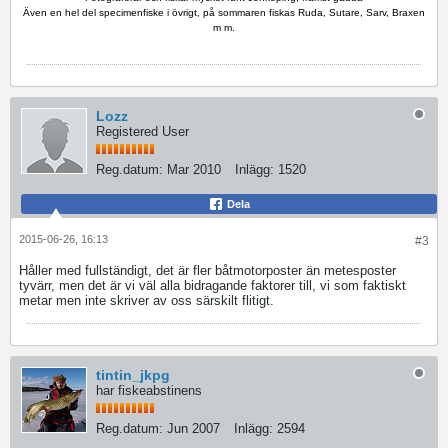
Även en hel del specimenfiske i övrigt, på sommaren fiskas Ruda, Sutare, Sarv, Braxen
m m.
Lozz
Registered User
Reg.datum:
Mar 2010
Inlägg:
1520
Dela
2015-06-26, 16:13
#3
Håller med fullständigt, det är fler båtmotorposter än metesposter
tyvärr, men det är vi väl alla bidragande faktorer till, vi som faktiskt
metar men inte skriver av oss särskilt flitigt.
tintin_jkpg
har fiskeabstinens
Reg.datum:
Jun 2007
Inlägg:
2594