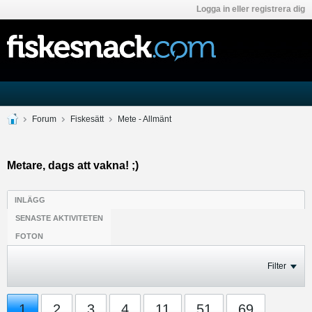
Logga in eller registrera dig
Forum
Fiskesätt
Mete - Allmänt
Metare, dags att vakna! ;)
INLÄGG
SENASTE AKTIVITETEN
FOTON
Filter
1
2
3
4
11
51
69