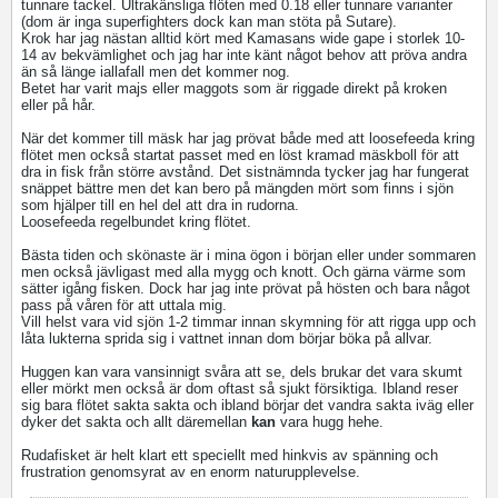
tunnare tackel. Ultrakänsliga flöten med 0.18 eller tunnare varianter
(dom är inga superfighters dock kan man stöta på Sutare).
Krok har jag nästan alltid kört med Kamasans wide gape i storlek 10-
14 av bekvämlighet och jag har inte känt något behov att pröva andra
än så länge iallafall men det kommer nog.
Betet har varit majs eller maggots som är riggade direkt på kroken
eller på hår.
När det kommer till mäsk har jag prövat både med att loosefeeda kring
flötet men också startat passet med en löst kramad mäskboll för att
dra in fisk från större avstånd. Det sistnämnda tycker jag har fungerat
snäppet bättre men det kan bero på mängden mört som finns i sjön
som hjälper till en hel del att dra in rudorna.
Loosefeeda regelbundet kring flötet.
Bästa tiden och skönaste är i mina ögon i början eller under sommaren
men också jävligast med alla mygg och knott. Och gärna värme som
sätter igång fisken. Dock har jag inte prövat på hösten och bara något
pass på våren för att uttala mig.
Vill helst vara vid sjön 1-2 timmar innan skymning för att rigga upp och
låta lukterna sprida sig i vattnet innan dom börjar böka på allvar.
Huggen kan vara vansinnigt svåra att se, dels brukar det vara skumt
eller mörkt men också är dom oftast så sjukt försiktiga. Ibland reser
sig bara flötet sakta sakta och ibland börjar det vandra sakta iväg eller
dyker det sakta och allt däremellan
kan
vara hugg hehe.
Rudafisket är helt klart ett speciellt med hinkvis av spänning och
frustration genomsyrat av en enorm naturupplevelse.