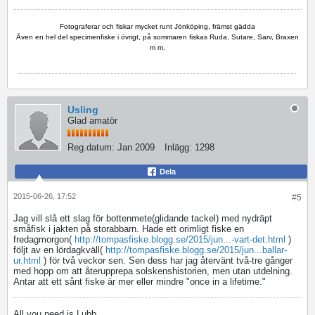
Fotograferar och fiskar mycket runt Jönköping, främst gädda
Även en hel del specimenfiske i övrigt, på sommaren fiskas Ruda, Sutare, Sarv, Braxen
m m.
Usling
Glad amatör
Reg.datum:
Jan 2009
Inlägg:
1298
Dela
2015-06-26, 17:52
#5
Jag vill slå ett slag för bottenmete(glidande tackel) med nydräpt
småfisk i jakten på storabbarn. Hade ett orimligt fiske en
fredagmorgon(
http://tompasfiske.blogg.se/2015/jun...-vart-det.html
)
följt av en lördagkväll(
http://tompasfiske.blogg.se/2015/jun...ballar-
ur.html
) för två veckor sen. Sen dess har jag återvänt två-tre gånger
med hopp om att återupprepa solskenshistorien, men utan utdelning.
Antar att ett sånt fiske är mer eller mindre "once in a lifetime."
All you need is Lubb.