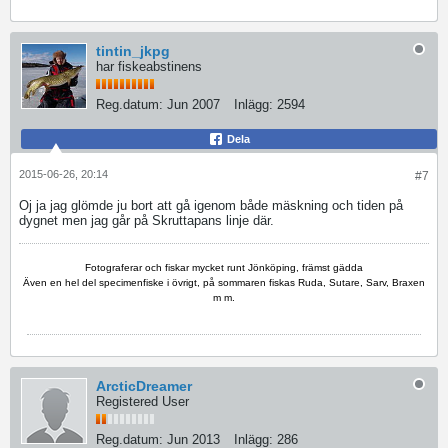
tintin_jkpg
har fiskeabstinens
Reg.datum:
Jun 2007
Inlägg:
2594
Dela
2015-06-26, 20:14
#7
Oj ja jag glömde ju bort att gå igenom både mäskning och tiden på
dygnet men jag går på Skruttapans linje där.
Fotograferar och fiskar mycket runt Jönköping, främst gädda
Även en hel del specimenfiske i övrigt, på sommaren fiskas Ruda, Sutare, Sarv, Braxen
m m.
ArcticDreamer
Registered User
Reg.datum:
Jun 2013
Inlägg:
286