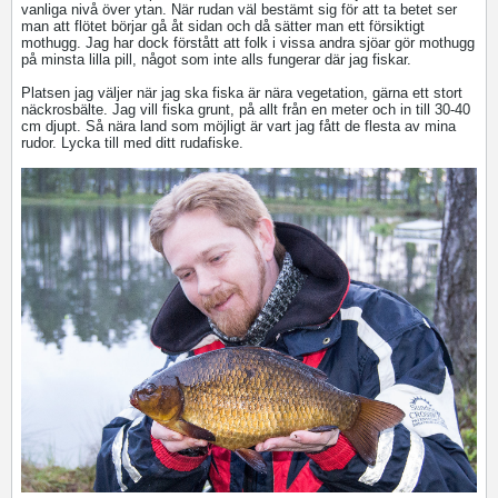
vanliga nivå över ytan. När rudan väl bestämt sig för att ta betet ser
man att flötet börjar gå åt sidan och då sätter man ett försiktigt
mothugg. Jag har dock förstått att folk i vissa andra sjöar gör mothugg
på minsta lilla pill, något som inte alls fungerar där jag fiskar.
Platsen jag väljer när jag ska fiska är nära vegetation, gärna ett stort
näckrosbälte. Jag vill fiska grunt, på allt från en meter och in till 30-40
cm djupt. Så nära land som möjligt är vart jag fått de flesta av mina
rudor. Lycka till med ditt rudafiske.