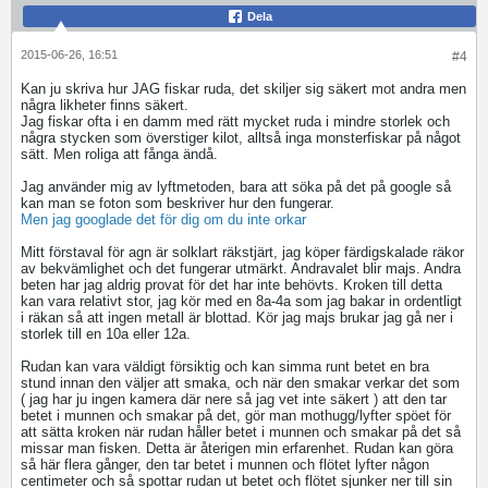
Dela
2015-06-26, 16:51
#4
Kan ju skriva hur JAG fiskar ruda, det skiljer sig säkert mot andra men
några likheter finns säkert.
Jag fiskar ofta i en damm med rätt mycket ruda i mindre storlek och
några stycken som överstiger kilot, alltså inga monsterfiskar på något
sätt. Men roliga att fånga ändå.
Jag använder mig av lyftmetoden, bara att söka på det på google så
kan man se foton som beskriver hur den fungerar.
Men jag googlade det för dig om du inte orkar
Mitt förstaval för agn är solklart räkstjärt, jag köper färdigskalade räkor
av bekvämlighet och det fungerar utmärkt. Andravalet blir majs. Andra
beten har jag aldrig provat för det har inte behövts. Kroken till detta
kan vara relativt stor, jag kör med en 8a-4a som jag bakar in ordentligt
i räkan så att ingen metall är blottad. Kör jag majs brukar jag gå ner i
storlek till en 10a eller 12a.
Rudan kan vara väldigt försiktig och kan simma runt betet en bra
stund innan den väljer att smaka, och när den smakar verkar det som
( jag har ju ingen kamera där nere så jag vet inte säkert ) att den tar
betet i munnen och smakar på det, gör man mothugg/lyfter spöet för
att sätta kroken när rudan håller betet i munnen och smakar på det så
missar man fisken. Detta är återigen min erfarenhet. Rudan kan göra
så här flera gånger, den tar betet i munnen och flötet lyfter någon
centimeter och så spottar rudan ut betet och flötet sjunker ner till sin