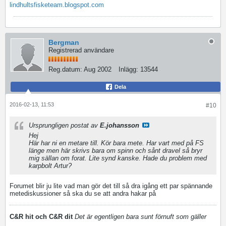
lindhultsfisketeam.blogspot.com
Bergman
Registrerad användare
Reg.datum:
Aug 2002
Inlägg:
13544
Dela
2016-02-13, 11:53
#10
Ursprungligen postat av
E.johansson
Hej
Här har ni en metare till. Kör bara mete. Har vart med på FS
länge men här skrivs bara om spinn och sånt dravel så bryr
mig sällan om forat. Lite synd kanske. Hade du problem med
karpbolt Artur?
Forumet blir ju lite vad man gör det till så dra igång ett par spännande
metediskussioner så ska du se att andra hakar på
C&R hit och C&R dit
Det är egentligen bara sunt förnuft som gäller