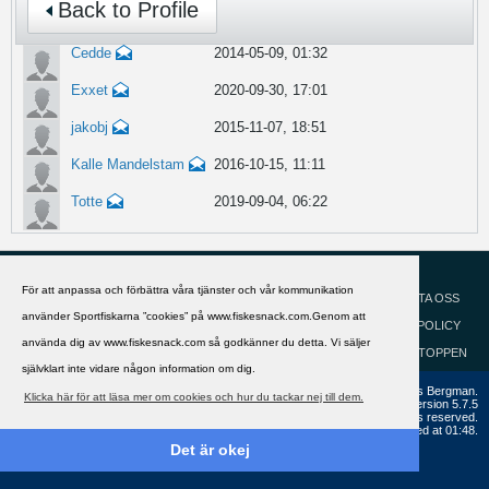
Back to Profile
Cedde
2014-05-09, 01:32
Exxet
2020-09-30, 17:01
jakobj
2015-11-07, 18:51
Kalle Mandelstam
2016-10-15, 11:11
Totte
2019-09-04, 06:22
HJÄLP
Svenska
För att anpassa och förbättra våra tjänster och vår kommunikation
KONTAKTA OSS
använder Sportfiskarna ”cookies” på www.fiskesnack.com.Genom att
COOKIEPOLICY
använda dig av www.fiskesnack.com så godkänner du detta. Vi säljer
GÅ TILL TOPPEN
självklart inte vidare någon information om dig.
Copyright ©2002 - 2021, FiskeSnack.com. Grundad 2002 av Anders Bergman.
Klicka här för att läsa mer om cookies och hur du tackar nej till dem.
Powered by
vBulletin®
Version 5.7.5
Copyright © 2026 MH Sub I, LLC dba vBulletin. All rights reserved.
All times are GMT+1. This page was generated at 01:48.
Det är okej