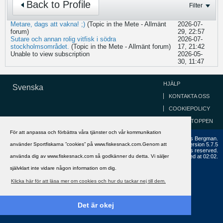
Back to Profile
Filter
Metare, dags att vakna! ;)
(Topic in the
Mete - Allmänt
2026-07-
forum)
29, 22:57
Sutare och annan rolig vitfisk i södra
2026-07-
stockholmsområdet.
(Topic in the
Mete - Allmänt
forum)
17, 21:42
Unable to view subscription
2026-05-
30, 11:47
HJÄLP
Svenska
KONTAKTA OSS
COOKIEPOLICY
GÅ TILL TOPPEN
För att anpassa och förbättra våra tjänster och vår kommunikation
Copyright ©2002 - 2021, FiskeSnack.com. Grundad 2002 av Anders Bergman.
använder Sportfiskarna ”cookies” på www.fiskesnack.com.Genom att
Powered by
vBulletin®
Version 5.7.5
Copyright © 2026 MH Sub I, LLC dba vBulletin. All rights reserved.
använda dig av www.fiskesnack.com så godkänner du detta. Vi säljer
All times are GMT+1. This page was generated at 02:02.
självklart inte vidare någon information om dig.
Klicka här för att läsa mer om cookies och hur du tackar nej till dem.
Det är okej