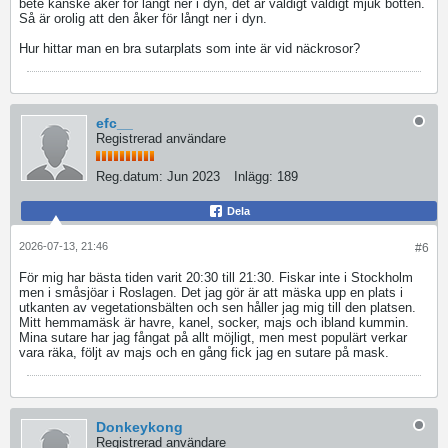
bete kanske åker för långt ner i dyn, det är väldigt väldigt mjuk botten.
Så är orolig att den åker för långt ner i dyn.
Hur hittar man en bra sutarplats som inte är vid näckrosor?
efc__
Registrerad användare
Reg.datum:
Jun 2023
Inlägg:
189
Dela
2026-07-13, 21:46
#6
För mig har bästa tiden varit 20:30 till 21:30. Fiskar inte i Stockholm
men i småsjöar i Roslagen. Det jag gör är att mäska upp en plats i
utkanten av vegetationsbälten och sen håller jag mig till den platsen.
Mitt hemmamäsk är havre, kanel, socker, majs och ibland kummin.
Mina sutare har jag fångat på allt möjligt, men mest populärt verkar
vara räka, följt av majs och en gång fick jag en sutare på mask.
Donkeykong
Registrerad användare