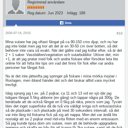
Registrerad användare
Reg.datum:
Jun 2023
Inlägg:
189
Dela
2026-07-14, 23:01
#10
Mina sutare har jag oftast fångat på ca 90-150 cms djup, och nu har
jag inte lodat men jag tror att det är en 30-50 cm över botten, så det
behöver inte vara så exakt. När det gällre vad jag kollar efter, så är det
2 + 1 saker. Vassbälten/vegetation och sutarbubblor. Utöver det, min
+1, är att jag pratar med folk och andra fiskare eller försöker leta lite
online för att hitta lite tips om vad det finns för fisk eller var andra
personer har fångat fisk.
Nu är det inte jätteofta jag springer på fiskare i mina mörka insjöar i
Roslagen, men ibland händer det och det brukar alltid vara mycket
trevligt.
Idag sprang jag t.ex. på 2 pojkar, ca 11 och 13 vid en sjö där jag
tidigare fångat 0.5kg abborre (en gång) och tappar några på 300g. De
berättade att de också fångat en 0.5kg på räka, precis som jag. Tyvärr
blev det inget superfiske då de två vra väldigt ivriga och entusiastiska
så de plaskade i och plaskade på med 30 sekunders intervall, så det
var inte lång tid fiskarna fick på sig att nappa. Men det var ändå lite
nostalgi att se 2 pojkar med röd-vita flöten med en enorm entusiasm.
Så jag kunde tipsa dom om sutare, men att de behövde uppgradera
grejerna och skaffa en håv för att kunna få 2kg sutare, samt att de fick