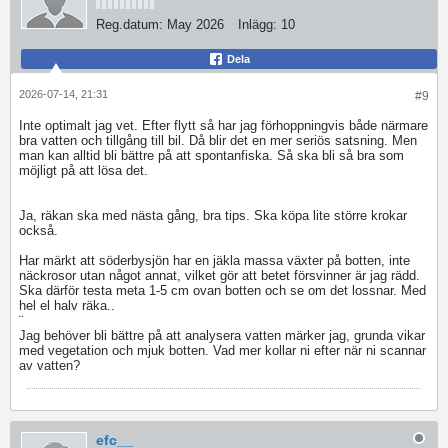
Reg.datum:
May 2026
Inlägg:
10
Dela
2026-07-14, 21:31
#9
Inte optimalt jag vet. Efter flytt så har jag förhoppningvis både närmare
bra vatten och tillgång till bil. Då blir det en mer seriös satsning. Men
man kan alltid bli bättre på att spontanfiska. Så ska bli så bra som
möjligt på att lösa det.
Ja, räkan ska med nästa gång, bra tips. Ska köpa lite större krokar
också.
Har märkt att söderbysjön har en jäkla massa växter på botten, inte
näckrosor utan något annat, vilket gör att betet försvinner är jag rädd.
Ska därför testa meta 1-5 cm ovan botten och se om det lossnar. Med
hel el halv räka..
¨
Jag behöver bli bättre på att analysera vatten märker jag, grunda vikar
med vegetation och mjuk botten. Vad mer kollar ni efter när ni scannar
av vatten?
efc__