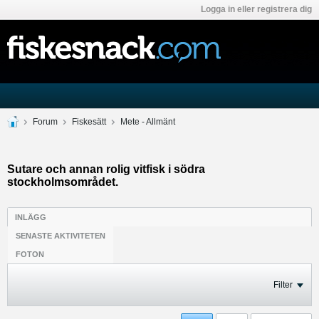
Logga in eller registrera dig
Forum
Fiskesätt
Mete - Allmänt
Sutare och annan rolig vitfisk i södra
stockholmsområdet.
INLÄGG
SENASTE AKTIVITETEN
FOTON
Filter