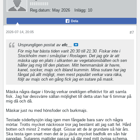
Reg.datum:
May 2026
Inlägg:
10
Dela
2026-07-14, 20:05
#7
Ursprungligen postat av
efc__
För mig har bästa tiden varit 20:30 till 21:30. Fiskar inte i
Stockholm men i småsjöar i Roslagen. Det jag gör är att
mäska upp en plats i utkanten av vegetationsbälten och sen
håller jag mig till den platsen. Mitt hemmamäsk är havre,
kanel, socker, majs och ibland kummin. Mina sutare har jag
fångat på allt möjligt, men mest populärt verkar vara räka,
följt av majs och en gång fick jag en sutare på mask.
Mäska några dagar i förväg verkar onekligen effektivt för att samla
fisk. Jag har dessvärre sällan möjlighet till detta utan har 6 timmar på
mig då och då.
Mäskar just nu med hönsfoder och burkmajs.
Testade söderbysjön idag igen men fångade bara sarv och några
mörtar. Trotts mycket näckrosor tror jag bestämt att jag satt fel. Hård
botten och minst 2 meter djupt. Gissar att de är grundare så här års.
Ska testa igen snart men det är ju jävla mycket badfolk en sån här
pangdag. Sutarens mattider passar så där med mitt övriga schema.