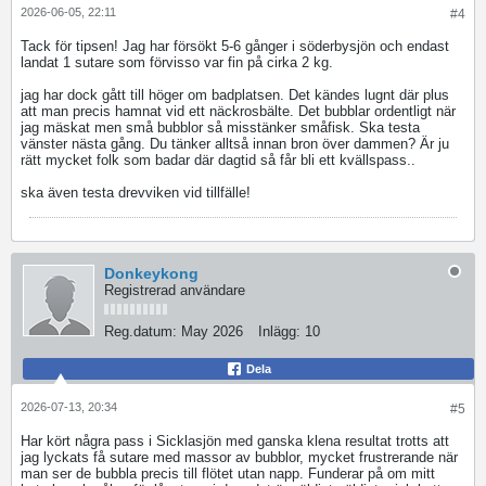
2026-06-05, 22:11
#4
Tack för tipsen! Jag har försökt 5-6 gånger i söderbysjön och endast
landat 1 sutare som förvisso var fin på cirka 2 kg.
jag har dock gått till höger om badplatsen. Det kändes lugnt där plus
att man precis hamnat vid ett näckrosbälte. Det bubblar ordentligt när
jag mäskat men små bubblor så misstänker småfisk. Ska testa
vänster nästa gång. Du tänker alltså innan bron över dammen? Är ju
rätt mycket folk som badar där dagtid så får bli ett kvällspass..
ska även testa drevviken vid tillfälle!
Donkeykong
Registrerad användare
Reg.datum:
May 2026
Inlägg:
10
Dela
2026-07-13, 20:34
#5
Har kört några pass i Sicklasjön med ganska klena resultat trotts att
jag lyckats få sutare med massor av bubblor, mycket frustrerande när
man ser de bubbla precis till flötet utan napp. Funderar på om mitt