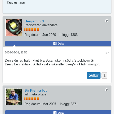
Taggar:
Ingen
Benjamin S
Registrerad användare
Reg.datum:
Jun 2020
Inlägg:
1383
Dela
2026-05-31, 11:58
#2
Den sjön jag haft riktigt bra Sutarfiske i i södra Stockholm är
Drevviken faktiskt. Alltid kvällsfiske eller överj*vligt tidig morgon.
1
Gillar
Sir Fish-a-lot
vill meta oftare
Reg.datum:
Mar 2007
Inlägg:
5371
Dela