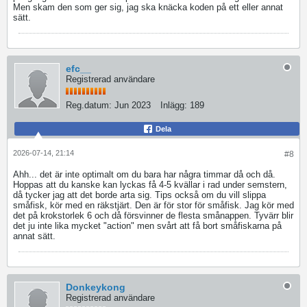
Men skam den som ger sig, jag ska knäcka koden på ett eller annat
sätt.
efc__
Registrerad användare
Reg.datum:
Jun 2023
Inlägg:
189
Dela
2026-07-14, 21:14
#8
Ahh... det är inte optimalt om du bara har några timmar då och då.
Hoppas att du kanske kan lyckas få 4-5 kvällar i rad under semstern,
då tycker jag att det borde arta sig. Tips också om du vill slippa
småfisk, kör med en räkstjärt. Den är för stor för småfisk. Jag kör med
det på krokstorlek 6 och då försvinner de flesta smånappen. Tyvärr blir
det ju inte lika mycket "action" men svårt att få bort småfiskarna på
annat sätt.
Donkeykong
Registrerad användare