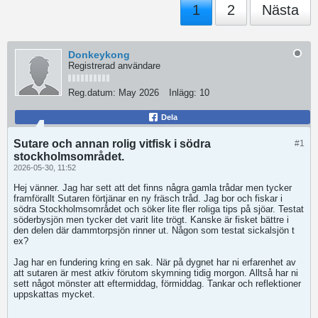
1
2
Nästa
Donkeykong
Registrerad användare
Reg.datum:
May 2026
Inlägg:
10
Dela
Sutare och annan rolig vitfisk i södra
#1
stockholmsområdet.
2026-05-30, 11:52
Hej vänner. Jag har sett att det finns några gamla trådar men tycker
framförallt Sutaren förtjänar en ny fräsch tråd. Jag bor och fiskar i
södra Stockholmsområdet och söker lite fler roliga tips på sjöar. Testat
söderbysjön men tycker det varit lite trögt. Kanske är fisket bättre i
den delen där dammtorpsjön rinner ut. Någon som testat sickalsjön t
ex?
Jag har en fundering kring en sak. När på dygnet har ni erfarenhet av
att sutaren är mest atkiv förutom skymning tidig morgon. Alltså har ni
sett något mönster att eftermiddag, förmiddag. Tankar och reflektioner
uppskattas mycket.