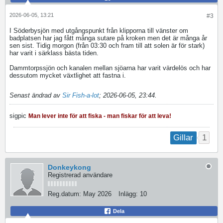
2026-06-05, 13:21
#3
I Söderbysjön med utgångspunkt från klipporna till vänster om
badplatsen har jag fått många sutare på kroken men det är många år
sen sist. Tidig morgon (från 03:30 och fram till att solen är för stark)
har varit i särklass bästa tiden.
Dammtorpssjön och kanalen mellan sjöarna har varit värdelös och har
dessutom mycket växtlighet att fastna i.
Senast ändrad av
Sir Fish-a-lot
;
2026-06-05, 23:44
.
sigpic
Man lever inte för att fiska - man fiskar för att leva!
1
Gillar
Donkeykong
Registrerad användare
Reg.datum:
May 2026
Inlägg:
10
Dela