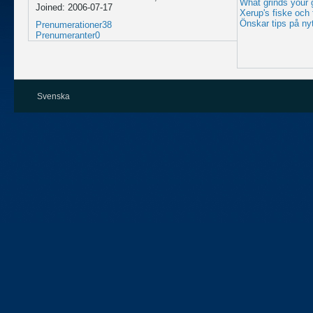
What grinds your 
Joined: 2006-07-17
Xerup's fiske och 
Önskar tips på nyt
Prenumerationer
38
Prenumeranter
0
Svenska