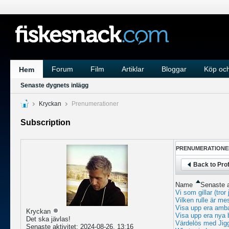
Forum
Film
Artiklar
Bloggar
Köp och
Hem
Senaste dygnets inlägg
Kryckan
Prenumerationer
Subscription
PRENUMERATIONE
Back to Prof
Name
Senaste a
Vi som gillar (tro
Vilken rulle är mes
Visa upp era amb
Kryckan
Visa upp era nya 
Det ska jävlas!
Värdelös med Jigg
Senaste aktivitet: 2024-08-26, 13:16