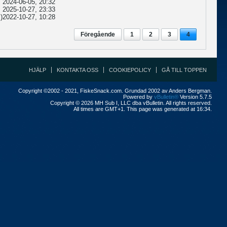
2024-06-05, 20:32
2025-10-27, 23:33
)
2022-10-27, 10:28
Föregående
1
2
3
4
HJÄLP
KONTAKTA OSS
COOKIEPOLICY
GÅ TILL TOPPEN
Copyright ©2002 - 2021, FiskeSnack.com. Grundad 2002 av Anders Bergman.
Powered by
vBulletin®
Version 5.7.5
Copyright © 2026 MH Sub I, LLC dba vBulletin. All rights reserved.
All times are GMT+1. This page was generated at 16:34.