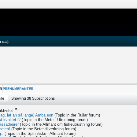
 sälj
R
PRENUMERANTER
ile
Showing
38
Subscriptions
ktivitet
r jag, iaf än så länge) Amba eon
(Topic in the
Rullar
forum)
t kvalitet i?
(Topic in the
Mete - Utrustning
forum)
assadeurer
(Topic in the
Allmänt om fiskeutrustning
forum)
beten!
(Topic in the
Betestillverkning
forum)
..
(Topic in the
Spinnfiske - Allmänt
forum)