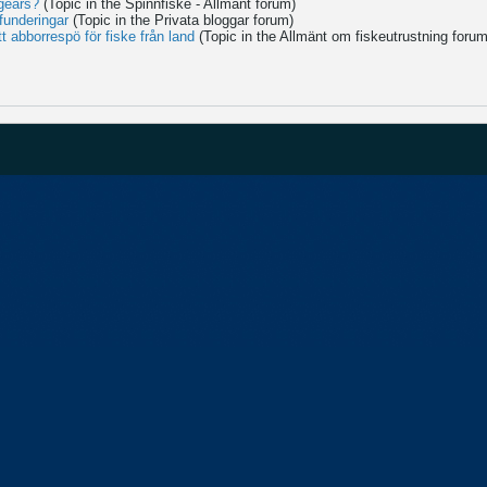
gears?
(Topic in the
Spinnfiske - Allmänt
forum)
funderingar
(Topic in the
Privata bloggar
forum)
t abborrespö för fiske från land
(Topic in the
Allmänt om fiskeutrustning
forum