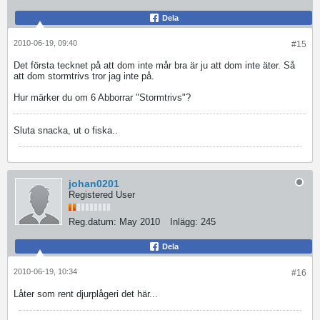
Dela
2010-06-19, 09:40
#15
Det första tecknet på att dom inte mår bra är ju att dom inte äter. Så
att dom stormtrivs tror jag inte på.
Hur märker du om 6 Abborrar "Stormtrivs"?
Sluta snacka, ut o fiska..
johan0201
Registered User
Reg.datum:
May 2010
Inlägg:
245
Dela
2010-06-19, 10:34
#16
Låter som rent djurplågeri det här...