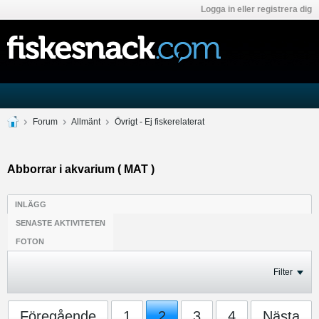
Logga in eller registrera dig
Forum
Allmänt
Övrigt - Ej fiskerelaterat
Abborrar i akvarium ( MAT )
INLÄGG
SENASTE AKTIVITETEN
FOTON
Filter
Föregående
1
2
3
4
Nästa