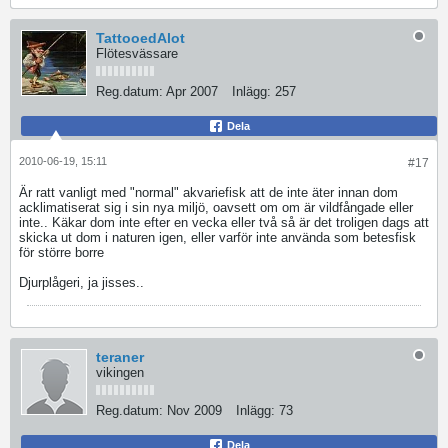
TattooedAlot
Flötesvässare
Reg.datum:
Apr 2007
Inlägg:
257
Dela
2010-06-19, 15:11
#17
Är ratt vanligt med "normal" akvariefisk att de inte äter innan dom
acklimatiserat sig i sin nya miljö, oavsett om om är vildfångade eller
inte.. Käkar dom inte efter en vecka eller två så är det troligen dags att
skicka ut dom i naturen igen, eller varför inte använda som betesfisk
för större borre
Djurplågeri, ja jisses..
teraner
vikingen
Reg.datum:
Nov 2009
Inlägg:
73
Dela