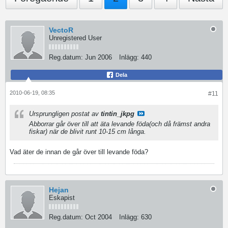
VectoR
Unregistered User
Reg.datum:
Jun 2006
Inlägg:
440
Dela
2010-06-19, 08:35
#11
Ursprungligen postat av
tintin_jkpg
Abborrar går över till att äta levande föda(och då främst andra
fiskar) när de blivit runt 10-15 cm långa.
Vad äter de innan de går över till levande föda?
Hejan
Eskapist
Reg.datum:
Oct 2004
Inlägg:
630