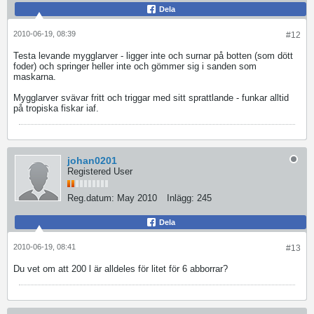
Dela
2010-06-19, 08:39
#12
Testa levande mygglarver - ligger inte och surnar på botten (som dött
foder) och springer heller inte och gömmer sig i sanden som
maskarna.
Mygglarver svävar fritt och triggar med sitt sprattlande - funkar alltid
på tropiska fiskar iaf.
johan0201
Registered User
Reg.datum:
May 2010
Inlägg:
245
Dela
2010-06-19, 08:41
#13
Du vet om att 200 l är alldeles för litet för 6 abborrar?