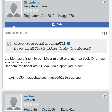
Structure
Registered User
Reg.datum:
Apr 2010
Inlägg:
270
Dela
2010-06-19, 09:08
#14
Ursprungligen postat av
johan0201
Du vet om att 200 l är alldeles för litet för 6 abborrar?
Ja, Men jag går ju inte och köper mig ett akvarium på 800L för att jag
ska ha borrar i dom..
Har dom inte börjat äta till ikväll, då släpper jag ut dom.
http://img530.imageshack.us/img530/5121/struc.png
mcben
Nyfiken
Reg.datum:
Oct 2005
Inlägg:
415