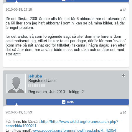
2010-06-19, 17:18
#18
för det första, 200L är inte alls för litet får 6 abborrar, har ett akvarie på
ca 60 liter som jag haft abborrar i som ni kan se på mina bilder, så där
är inget problem.
för det andra, så som föregående sagt så äter dom inte förrens dom
acklimatiserat sig, vilket brukar ta ett par dagar, därför får man ''svälta''
(kom inte på nåt annat ord för tillfället) fiskarna i några dagar, sen efter
det så äter dom, har använt både mask och räka och de äter det med
stor aptit
jehuba
Registered User
Reg.datum:
Jun 2010
Inlägg:
2
Dela
2010-06-19, 18:53
#19
Här finns lite läsvärt:
http://http://www.ciklid.org/forum/search.php?
searchid=1090211
En till(gammal):
www.zoopet.com/forum/showthread.php?t=42054