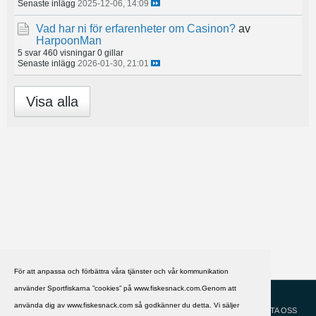
Senaste inlägg
2025-12-06, 14:09
Vad har ni för erfarenheter om Casinon?
av
HarpoonMan
5 svar
460 visningar
0 gillar
Senaste inlägg
2026-01-30, 21:01
Visa alla
För att anpassa och förbättra våra tjänster och vår kommunikation
använder Sportfiskarna ”cookies” på www.fiskesnack.com.Genom att
HJÄLP
Svenska
använda dig av www.fiskesnack.com så godkänner du detta. Vi säljer
KONTAKTA OSS