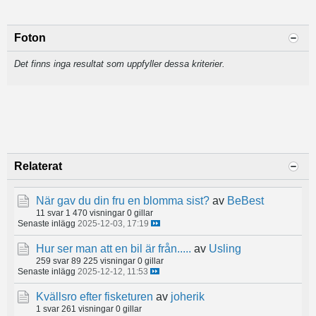
Foton
Det finns inga resultat som uppfyller dessa kriterier.
Relaterat
När gav du din fru en blomma sist?
av
BeBest
11 svar
1 470 visningar
0 gillar
Senaste inlägg
2025-12-03, 17:19
Hur ser man att en bil är från.....
av
Usling
259 svar
89 225 visningar
0 gillar
Senaste inlägg
2025-12-12, 11:53
Kvällsro efter fisketuren
av
joherik
1 svar
261 visningar
0 gillar